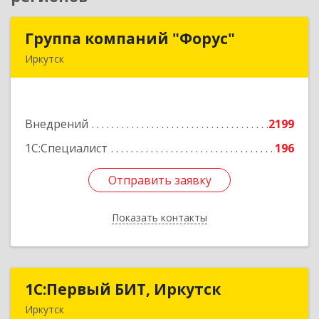
Группа компаний "Форус"
Группа компаний "Форус"
Иркутск
664007, Иркутская обл, Иркутск г, Ямская ул,
дом № 1, корпус 1, оф.1
Внедрений
2199
Подробнее
1С:Специалист
196
Отправить заявку
Отправить заявку
Показать контакты
Назад
1С:Первый БИТ, Иркутск
1С:Первый БИТ, Иркутск
Иркутск