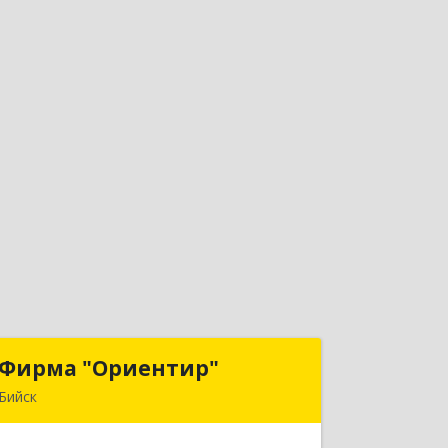
Фирма "Ориентир"
Фирма "Ориентир"
Бийск
659300, Алтайский край, Бийск г,
Сергея Кирова пр-кт, дом № 3