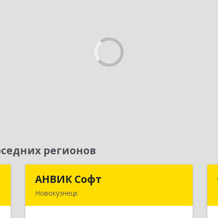
седних регионов
л
АНВИК Софт
АНВИК Софт
Новокузнецк
,
654079, Кемеровская область -
2
Кузбасс, Новокузнецкий г.о,