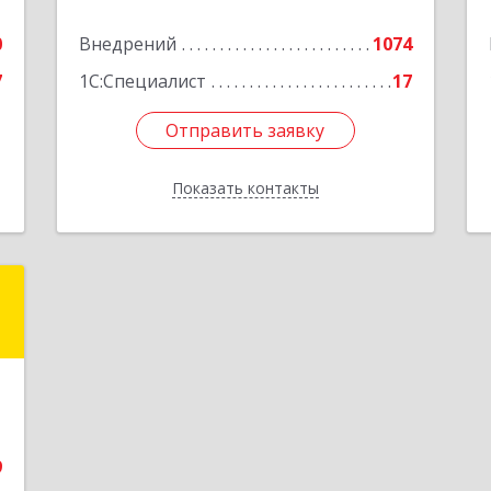
Новокузнецк г, Куйбышевский р-н,
0
Внедрений
Невского ул, дом № 1, этаж 2
1074
е
7
1С:Специалист
17
Подробнее
Отправить заявку
Отправить заявку
Показать контакты
Назад
с
-
й
1
1
е
9