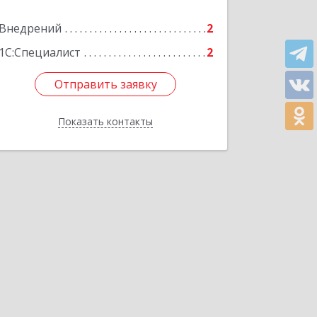
Внедрений
2
Подробнее
1С:Специалист
2
Отправить заявку
Отправить заявку
Показать контакты
Назад