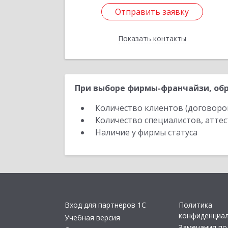
Отправить заявку
Отправить заявку
Показать контакты
Назад
При выборе фирмы-франчайзи, обр
Количество клиентов (договоро
Количество специалистов, атте
Наличие у фирмы статуса
Вход для партнеров 1С
Политика
конфиденциа
Учебная версия
Замечания по