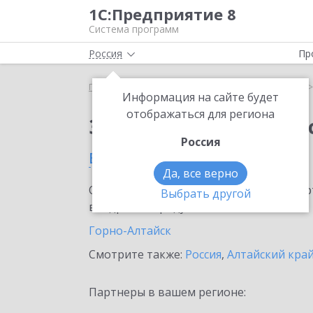
1С:Предприятие 8
Система программ
Россия
Пр
Главная
Сервисы ИТС
1С:Кабинет сотрудника
Информация на сайте будет
отображаться для региона
Заказать 1С:Кабинет
Россия
в Республике Алтай
Да, все верно
Ознакомьтесь с информационными карт
Выбрать другой
внедрение продукта.
Горно-Алтайск
Смотрите также:
Россия
,
Алтайский кра
Партнеры в вашем регионе: