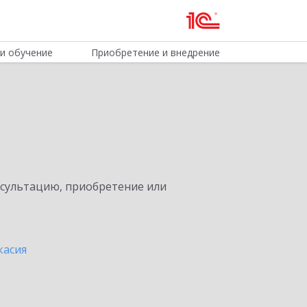
и обучение
Приобретение и внедрение
нсультацию, приобретение или
касия