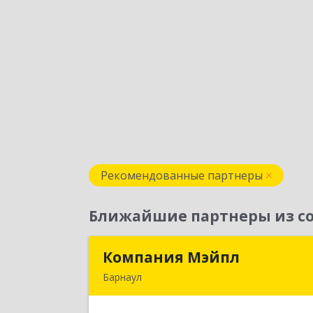
Рекомендованные партнеры
Ближайшие партнеры из со
Компания Мэйпл
Компания Мэйп
Барнаул
656038, Алтайский край, Барнаул г
Комсомольский пр-кт, дом № 11