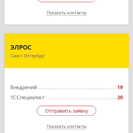
Показать контакты
Назад
ЭЛРОС
ЭЛРОС
Санкт-Петербург
191024, Санкт-Петербург г, Тележная ул, дом №
22, кв.6
Подробнее
Внедрений
19
1С:Специалист
20
Отправить заявку
Отправить заявку
Показать контакты
Назад