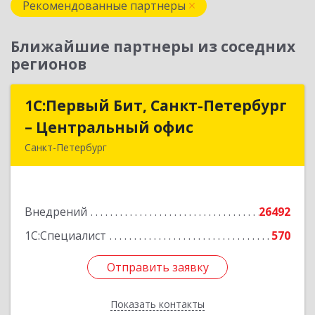
Рекомендованные партнеры
Ближайшие партнеры из соседних
регионов
1С:Первый Бит, Санкт-Петербург
1С:Первый Бит, Санкт-Петербург
– Центральный офис
– Центральный офис
Санкт-Петербург
г.Санкт-Петербург, Невский проспект, 10
Подробнее
Внедрений
26492
1С:Специалист
570
Отправить заявку
Отправить заявку
Показать контакты
Назад