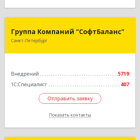
Группа Компаний "СофтБаланс"
Группа Компаний "СофтБаланс"
Санкт-Петербург
195112, Санкт-Петербург г, Заневский пр-кт,
дом № 30, корпус 2, литера А
Подробнее
Внедрений
5719
1С:Специалист
407
Отправить заявку
Отправить заявку
Показать контакты
Назад