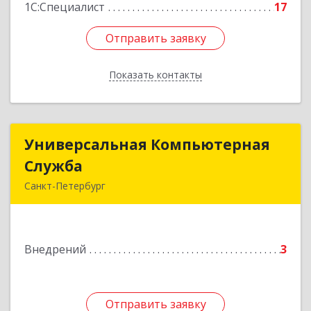
1С:Специалист
17
Отправить заявку
Отправить заявку
Показать контакты
Назад
Универсальная Компьютерная
Универсальная Компьютерная
Служба
Служба
Санкт-Петербург
192007, Санкт-Петербург г, Тамбовская ул, дом
№ 12, корпус В, кв.31
Внедрений
3
Подробнее
Отправить заявку
Отправить заявку