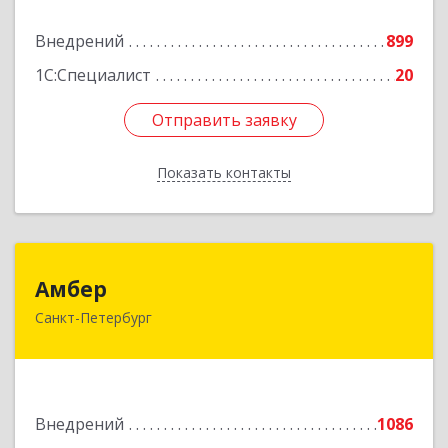
Внедрений
899
Подробнее
1С:Специалист
20
Отправить заявку
Отправить заявку
Показать контакты
Назад
Амбер
Амбер
Санкт-Петербург
191119, Санкт-Петербург г, Правды ул, дом №
16
Подробнее
Внедрений
1086