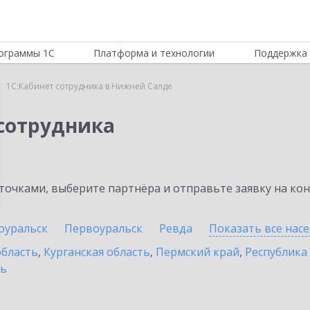
ограммы 1С
Платформа и технологии
Поддержка 
1С:Кабинет сотрудника в Нижней Салде
 сотрудника
очками, выберите партнёра и отправьте заявку на ко
оуральск
Первоуральск
Ревда
Показать все нас
область
,
Курганская область
,
Пермский край
,
Республика
ть