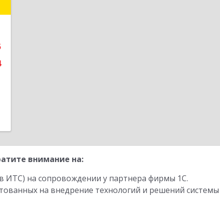
й
№
6
5
е
4
атите внимание на:
в ИТС) на сопровождении у партнера фирмы 1С.
стованных на внедрение технологий и решений системы