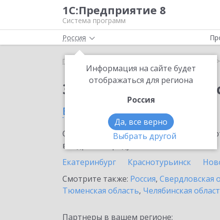
1С:Предприятие 8
Система программ
Россия
Пр
Главная
Сервисы ИТС
1С:Кабинет сотрудника
Информация на сайте будет
отображаться для региона
Заказать 1С:Кабинет
Россия
в Нижней Салде
Да, все верно
Ознакомьтесь с информационными карт
Выбрать другой
внедрение продукта.
Екатеринбург
Краснотурьинск
Нов
Смотрите также:
Россия
,
Свердловская 
Тюменская область
,
Челябинская облас
Партнеры в вашем регионе: