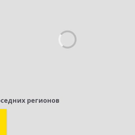
седних регионов
р
а