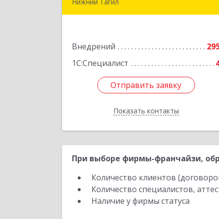
Нижний Тагил
622030, Свердловская обл, Нижни
Тагил г, Черноисточинское ш, дом 
58А, оф.
Внедрений
29
Подробне
1С:Специалист
Отправить заявку
Отправить заявку
Показать контакты
Назад
При выборе фирмы-франчайзи, обр
Количество клиентов (договоро
Количество специалистов, атте
Наличие у фирмы статуса