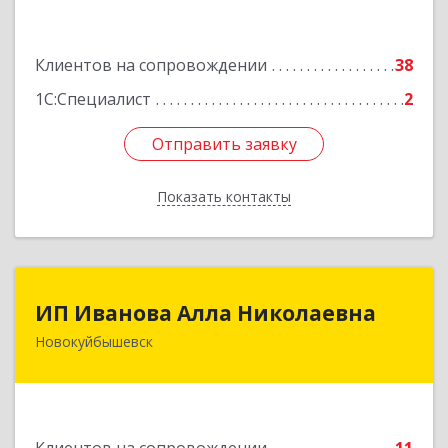
Подробнее
Клиентов на сопровождении
38
1С:Специалист
2
Отправить заявку
Отправить заявку
Показать контакты
Назад
ИП Иванова Алла Николаевна
ИП Иванова Алла Николаевна
Новокуйбышевск
446 201, Самарская обл.,
г.Новокуйбышевск,ул.Ворошилова,д.30,кв.70
Подробнее