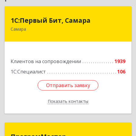
1С:Первый Бит, Самара
1С:Первый Бит, Самара
Самара
443013, Самарская обл, Самара г, Дачная ул,
дом № 24, пом.2/25
Подробнее
Клиентов на сопровождении
1939
1С:Специалист
106
Отправить заявку
Отправить заявку
Показать контакты
Назад
ПрограмМастер