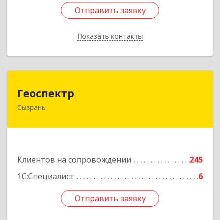
Отправить заявку
Отправить заявку
Показать контакты
Назад
Геоспектр
Геоспектр
Сызрань
446001, Самарская обл, Сызрань г, Кирова ул,
дом № 46
Подробнее
Клиентов на сопровождении
245
1С:Специалист
6
Отправить заявку
Отправить заявку