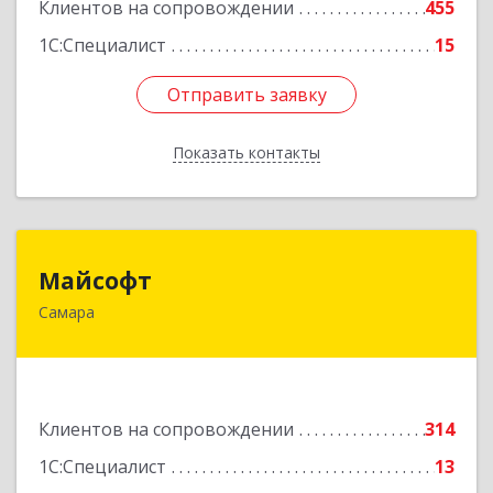
Клиентов на сопровождении
455
Подробнее
1С:Специалист
15
Отправить заявку
Отправить заявку
Показать контакты
Назад
Майсофт
Майсофт
Самара
443076, Самарская обл, Самара г, Партизанская
ул, дом № 177А, ком.1,2,3,4,5
Подробнее
Клиентов на сопровождении
314
1С:Специалист
13