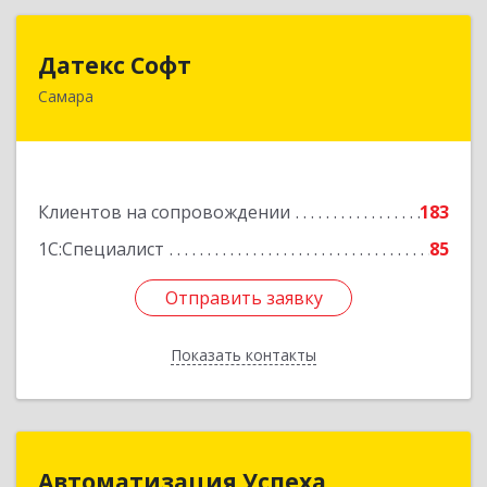
Датекс Софт
Датекс Софт
Самара
443070, Самарская обл, Самара г, Партизанская
ул, дом № 86, оф.723
Подробнее
Клиентов на сопровождении
183
1С:Специалист
85
Отправить заявку
Отправить заявку
Показать контакты
Назад
Автоматизация Успеха
Автоматизация Успеха