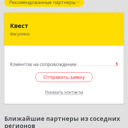
Рекомендованные партнеры
Квест
Квест
Жигулевск
445350, Самарская обл., Жигулевск, ул.Пушкина,
21, офис 4
Подробнее
Клиентов на сопровождении
1
Отправить заявку
Отправить заявку
Показать контакты
Назад
Ближайшие партнеры из соседних
регионов