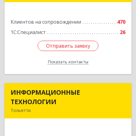
Подробнее
Клиентов на сопровождении
470
1С:Специалист
26
Отправить заявку
Отправить заявку
Показать контакты
Назад
ИНФОРМАЦИОННЫЕ
ИНФОРМАЦИОННЫЕ
ТЕХНОЛОГИИ
ТЕХНОЛОГИИ
Тольятти
445043, Самарская обл, Тольятти г, Южное ш,
дом № 161, корпус 2.1, оф.309А