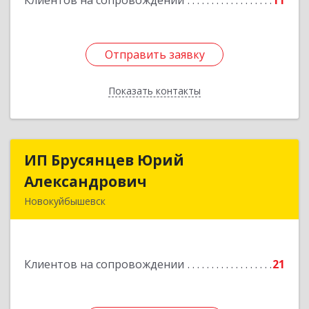
Клиентов на сопровождении
11
Отправить заявку
Отправить заявку
Показать контакты
Назад
ИП Брусянцев Юрий
ИП Брусянцев Юрий
Александрович
Александрович
Новокуйбышевск
446200, Самарская обл, Новокуйбышевск г,
Гагарина 11
Клиентов на сопровождении
21
Подробнее