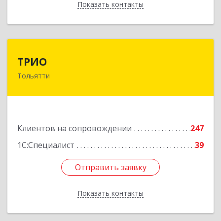
Показать контакты
Назад
ТРИО
ТРИО
Тольятти
445004, Самарская обл, Тольятти г,
Автозаводское ш, дом № 21, оф.200
Подробнее
Клиентов на сопровождении
247
1С:Специалист
39
Отправить заявку
Отправить заявку
Показать контакты
Назад