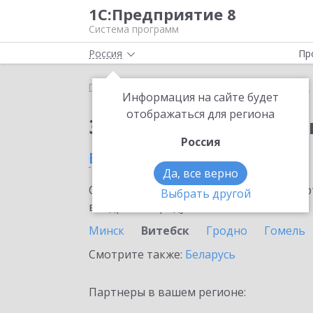
1С:Предприятие 8
Система программ
Россия
Пр
Главная
Сервисы ИТС
1С:Изменение сведений
Информация на сайте будет
отображаться для региона
Заказать 1С:Изменен
Россия
в Витебске
Да, все верно
Ознакомьтесь с информационными карт
Выбрать другой
внедрение продукта.
Минск
Витебск
Гродно
Гомель
Смотрите также:
Беларусь
Партнеры в вашем регионе: