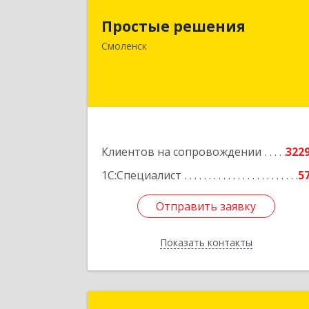
214015, Смоленская обл, Смоленск г
Простые решения
Большая Краснофлотская ул, дом 
Смоленск
1
Подробне
Клиентов на сопровождении
322
1С:Специалист
5
Отправить заявку
Отправить заявку
Показать контакты
Назад