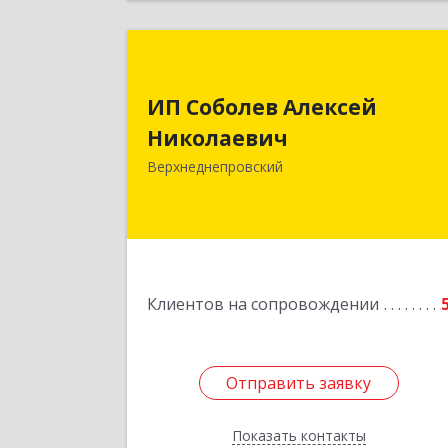
ИП Соболев Алексе
Николаеви
ИП Соболев Алексей
Николаевич
Подробне
Верхнеднепровский
Клиентов на сопровождении
Отправить заявку
Отправить заявку
Показать контакты
Назад