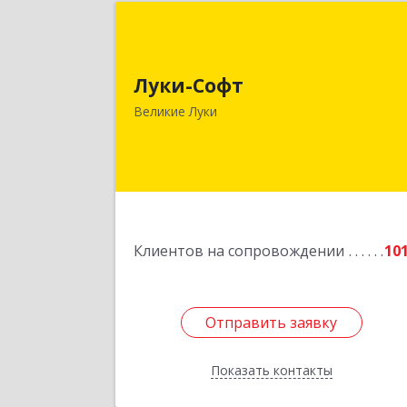
Луки-Соф
182113, Псковская обл, Великие Лук
Луки-Софт
г, Октябрьский пр-кт, дом № 56А, оф.
Великие Луки
Подробне
Клиентов на сопровождении
10
Отправить заявку
Отправить заявку
Показать контакты
Назад