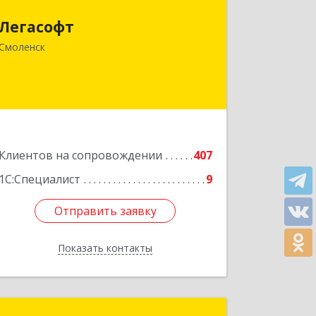
214018, Смоленская обл, Смоленск г,
Легасофт
Ново-Рославльская ул, дом № 13
Смоленск
Подробнее
Клиентов на сопровождении
407
1С:Специалист
9
Отправить заявку
Отправить заявку
Показать контакты
Назад