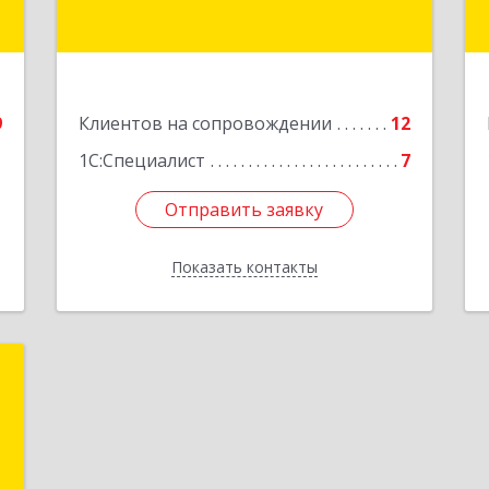
Подробнее
е
9
Клиентов на сопровождении
12
1С:Специалист
7
Отправить заявку
Отправить заявку
Показать контакты
Назад
е
е
е
й