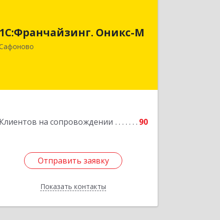
1С:Франчайзинг. Оникс-М
215500, Смоленская обл, Сафоновский
1С:Франчайзинг. Оникс-М
р-н, Сафоново г, Революционная ул,
Сафоново
дом № 9а
Подробнее
Клиентов на сопровождении
90
Отправить заявку
Отправить заявку
Показать контакты
Назад