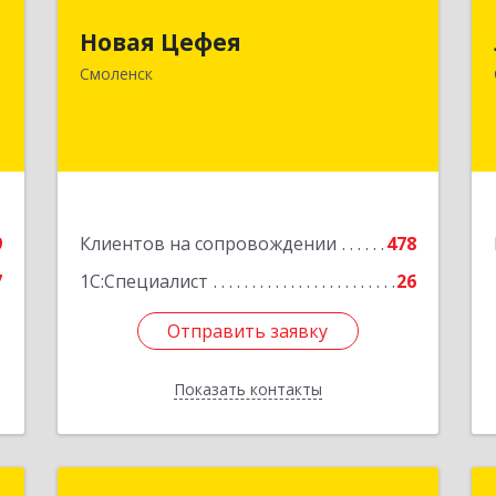
,
214018, Смоленская обл, Смоленск г,
Новая Цефея
№
Раевского ул, дом № 10
Смоленск
7
Подробнее
е
9
Клиентов на сопровождении
478
7
1С:Специалист
26
Отправить заявку
Отправить заявку
Показать контакты
Назад