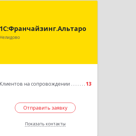
1С:Франчайзинг.Альтаро
172527, Тверская обл, Нелидово г,
1С:Франчайзинг.Альтаро
Матросова ул, дом № 22, оф.1
Нелидово
Подробнее
Клиентов на сопровождении
13
Отправить заявку
Отправить заявку
Показать контакты
Назад