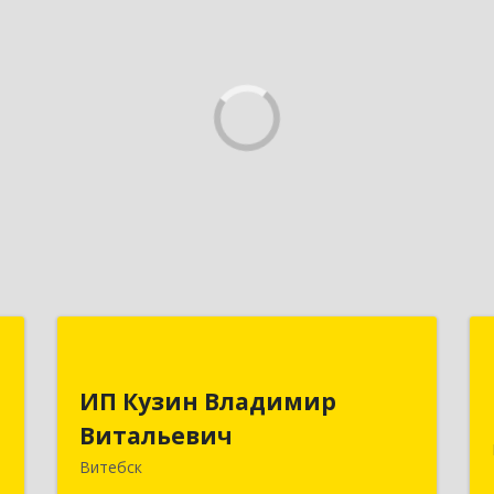
е
ИП Кузин Владимир
ы
Витальевич
ИП Кузин Владимир
Витальевич
.
Беларусь, 210001, г.Витебск, ул.
,
Ильинского, д.31, кв.77
Витебск
7