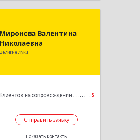
Миронова Валентина
Николаевна
Миронова Валентина
Николаевна
Подробнее
Великие Луки
Клиентов на сопровождении
5
Отправить заявку
Отправить заявку
Показать контакты
Назад