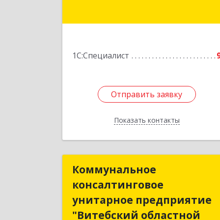
Подробне
1С:Специалист
Отправить заявку
Отправить заявку
Показать контакты
Назад
Коммунальное
Коммунально
консалтинговое
консалтингово
унитарное предприятие
унитарное предприяти
"Витебский областной
"Витебский областно