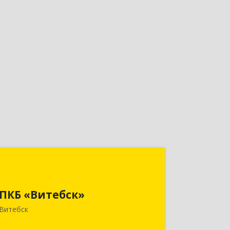
ПКБ «Витебск»
Республика Беларусь, 210026, г.
ПКБ «Витебск»
Витебск, ул. Замковая, д. 4-3, каб. 304
Витебск
Подробнее