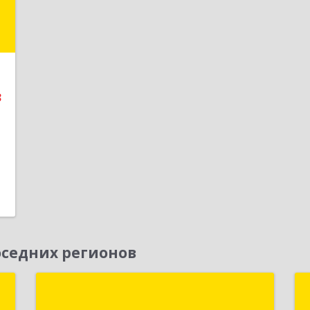
"
,
д
5
3
е
1
седних регионов
я
Новая Цефея