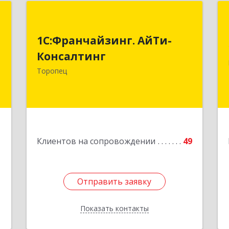
т
1С:Франчайзинг. АйТи-
Консалтинг
1С:Франчайзинг. АйТи-
и
2
Консалтинг
172840, Тверская обл, Торопец г,
Гоголя ул, дом № 13
Торопец
е
Подробнее
1
Клиентов на сопровождении
49
Отправить заявку
Отправить заявку
Показать контакты
Назад