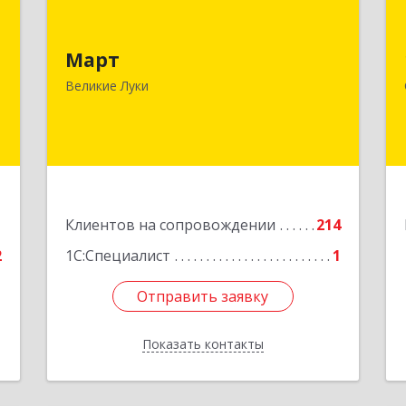
я
Март
,
182113, Псковская обл, Великие Луки
Март
,
г, Ботвина ул, дом № 17 А, пом.1003
Великие Луки
7
Подробнее
е
1
Клиентов на сопровождении
214
2
1С:Специалист
1
Отправить заявку
Отправить заявку
Показать контакты
Назад