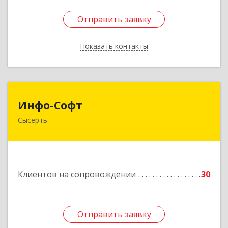
Отправить заявку
Отправить заявку
Показать контакты
Назад
Инфо-Софт
Инфо-Софт
Сысерть
624021, Свердловская обл, Сысерть г, Коммуны
ул, дом № 39, кв.13
Подробнее
Клиентов на сопровождении
30
Отправить заявку
Отправить заявку