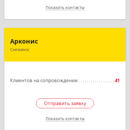
Показать контакты
Назад
Арконис
Арконис
Снежинск
456773, Челябинская обл, Снежинск г,
Захаренкова ул, дом № 1
Подробнее
Клиентов на сопровождении
41
Отправить заявку
Отправить заявку
Показать контакты
Назад