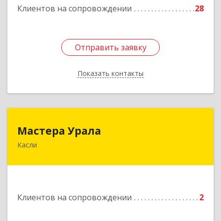
Клиентов на сопровождении
28
Отправить заявку
Отправить заявку
Показать контакты
Назад
Мастера Урала
Мастера Урала
Касли
456830, Челябинская обл., г. Касли, ул. Карла
Либкнехта, д. 112а
Подробнее
Клиентов на сопровождении
2