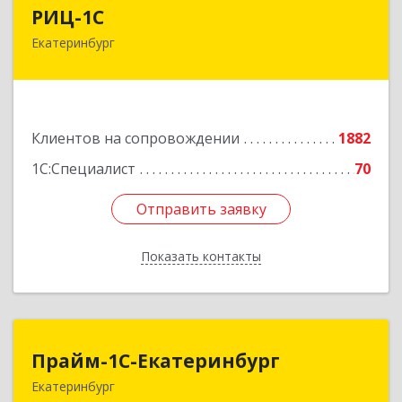
РИЦ-1С
РИЦ-1С
Екатеринбург
620102, Свердловская обл, Екатеринбург г,
Фурманова ул, дом № 124
Подробнее
Клиентов на сопровождении
1882
1С:Специалист
70
Отправить заявку
Отправить заявку
Показать контакты
Назад
Прайм-1С-Екатеринбург
Прайм-1С-Екатеринбург
Екатеринбург
620142, Свердловская обл, Екатеринбург г, 8