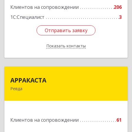
Клиентов на сопровождении
206
1С:Специалист
3
Отправить заявку
Отправить заявку
Показать контакты
Назад
АРРАКАСТА
АРРАКАСТА
Ревда
623286, Свердловская обл, Ревда г, Азина ул,
Здание № 83, оф.3
Подробнее
Клиентов на сопровождении
61