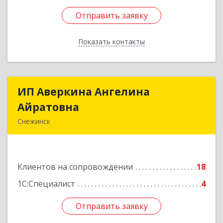
Отправить заявку
Отправить заявку
Показать контакты
Назад
ИП Аверкина Ангелина
ИП Аверкина Ангелина
Айратовна
Айратовна
Снежинск
456770, Челябинская обл, Снежинск г, 40 лет
Октября ул, дом № 6, пом.41
Клиентов на сопровождении
18
Подробнее
1С:Специалист
4
Отправить заявку
Отправить заявку