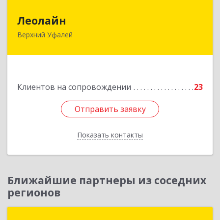
Леолайн
Леолайн
Верхний Уфалей
456800, Челябинская обл, Верхний Уфалей г,
Ленина ул, дом № 147
Подробнее
Клиентов на сопровождении
23
Отправить заявку
Отправить заявку
Показать контакты
Назад
Ближайшие партнеры из соседних
регионов