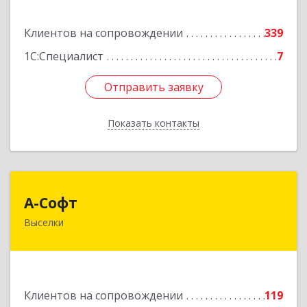
Подробнее
Клиентов на сопровождении
339
1С:Специалист
7
Отправить заявку
Отправить заявку
Показать контакты
Назад
А-Софт
А-Софт
Выселки
353100, Краснодарский край, Выселковский
район, Выселки ст-ца, Степная ул, дом № 1
Подробнее
Клиентов на сопровождении
119