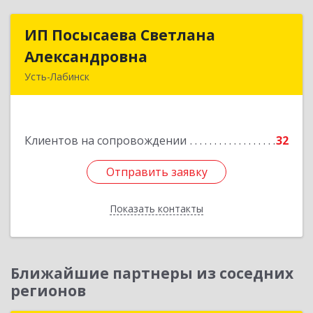
ИП Посысаева Светлана
ИП Посысаева Светлана
Александровна
Александровна
Усть-Лабинск
352330, Краснодарский край, Усть-Лабинск г,
Зои Космодемьянской ул, дом № 192
Клиентов на сопровождении
32
Подробнее
Отправить заявку
Отправить заявку
Показать контакты
Назад
Ближайшие партнеры из соседних
регионов