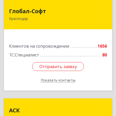
Глобал-Софт
Глобал-Софт
Краснодар
350018, Краснодарский край, Краснодар г,
Сормовская ул, дом № 7
Подробнее
Клиентов на сопровождении
1656
1С:Специалист
80
Отправить заявку
Отправить заявку
Показать контакты
Назад
АСК
АСК