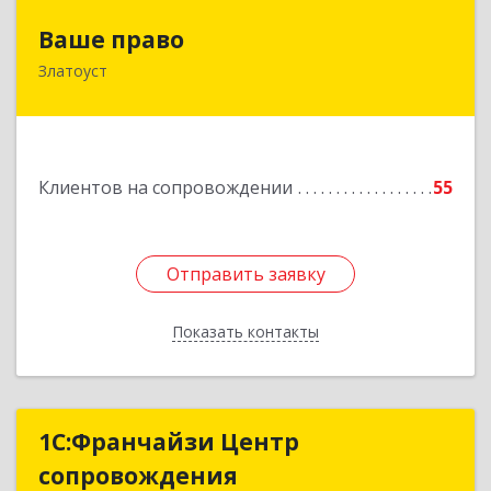
Ваше право
Ваше право
Златоуст
456219, Челябинская обл, Златоуст г,
Молодежный кв-л, дом № 7, кв.136
Подробнее
Клиентов на сопровождении
55
Отправить заявку
Отправить заявку
Показать контакты
Назад
1С:Франчайзи Центр
1С:Франчайзи Центр
сопровождения
сопровождения