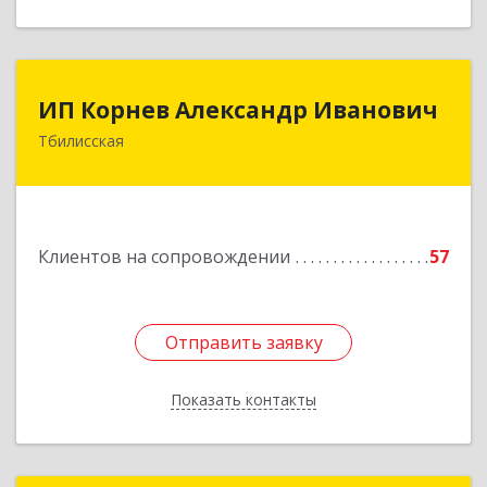
ИП Корнев Александр Иванович
ИП Корнев Александр Иванович
Тбилисская
352360, Краснодарский край, Тбилисский р-н,
Тбилисская ст-ца, Первомайская ул, дом № 19/1
Подробнее
Клиентов на сопровождении
57
Отправить заявку
Отправить заявку
Показать контакты
Назад