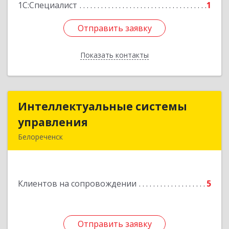
1С:Специалист
1
Отправить заявку
Отправить заявку
Показать контакты
Назад
Интеллектуальные системы
Интеллектуальные системы
управления
управления
Белореченск
352630, Краснодарский край, Белореченск г,
Луценко ул, дом № 103
Клиентов на сопровождении
5
Подробнее
Отправить заявку
Отправить заявку