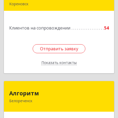
Кореновск
Подробнее
Клиентов на сопровождении
54
Отправить заявку
Отправить заявку
Показать контакты
Назад
Алгоритм
Алгоритм
Белореченск
352630, Краснодарский край, Белореченский р-
н, Белореченск г, Гоголя ул, дом № 53, кв.75