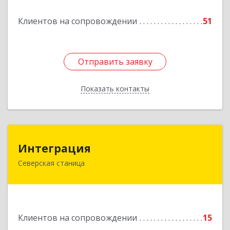
Подробнее
Клиентов на сопровождении
51
Отправить заявку
Отправить заявку
Показать контакты
Назад
Интеграция
Интеграция
Северская станица
353240, Краснодарский край, Северская ст-ца,
Первомайская ул, дом № 28
Подробнее
Клиентов на сопровождении
15