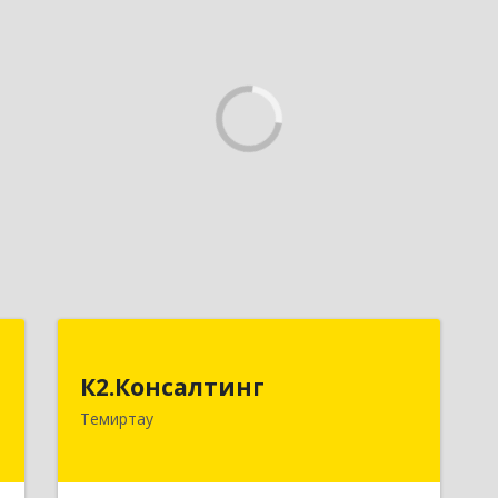
p
К2.Консалтинг
К2.Консалтинг
,
Республика Казахстан, г.Темиртау,
Темиртау
1
7мкр, дом 9, офис 61
е
Подробнее