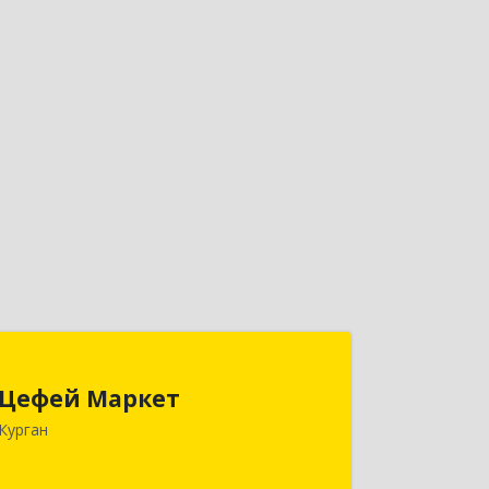
Цефей Маркет
Цефей Маркет
640002, Курганская обл, Курган г,
Курган
М.Горького ул, дом № 35/1