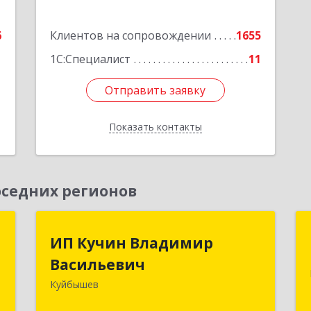
6
Клиентов на сопровождении
1655
1С:Специалист
11
Отправить заявку
Отправить заявку
Показать контакты
Назад
седних регионов
к
ИП Кучин Владимир
ИП Кучин Владимир
Васильевич
Васильевич
а
8
Куйбышев
632387, Новосибирская обл,
Куйбышев г, Тургенева ул, дом № 4