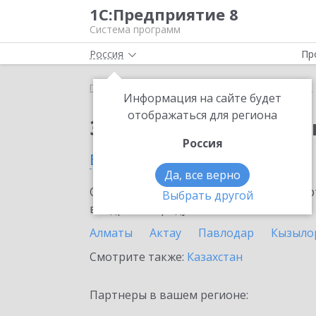
1С:Предприятие 8
Система программ
Россия
Пр
Главная
Сервисы ИТС
1С:Изменение сведений
Информация на сайте будет
отображаться для региона
Заказать 1С:Изменен
Россия
в Темиртау
Да, все верно
Ознакомьтесь с информационными карт
Выбрать другой
внедрение продукта.
Алматы
Актау
Павлодар
Кызыло
Смотрите также:
Казахстан
Партнеры в вашем регионе: