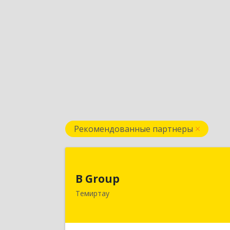
Рекомендованные партнеры
B Grou
B Group
РК, 101404, Карагандинская обл.
Темиртау
г.Темиртау, пр.Мира, д.118/
Подробне