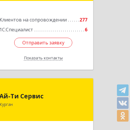
Подробнее
Клиентов на сопровождении
277
1С:Специалист
6
Отправить заявку
Отправить заявку
Показать контакты
Назад
Ай-Ти Сервис
Ай-Ти Сервис
640032, Курганская обл, г.о. Город
Курган
Курган, Курган г, Бажова ул, дом № 49,
оф.304
Подробнее