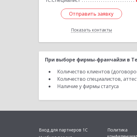
1С:Специалист
Отправить заявку
Отправить заявку
Показать контакты
Назад
При выборе фирмы-франчайзи в Те
Количество клиентов (договоро
Количество специалистов, атте
Наличие у фирмы статуса
Вход для партнеров 1С
Политика
конфиденциа