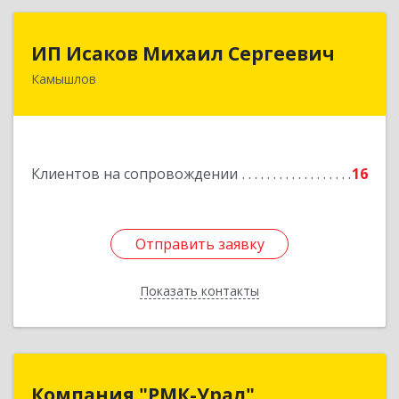
ИП Исаков Михаил Сергеевич
ИП Исаков Михаил Сергеевич
Камышлов
624860, Свердловская обл, Камышлов г, Ленина
ул, дом № 20
Подробнее
Клиентов на сопровождении
16
Отправить заявку
Отправить заявку
Показать контакты
Назад
Компания "РМК-Урал"
Компания "РМК-Урал"