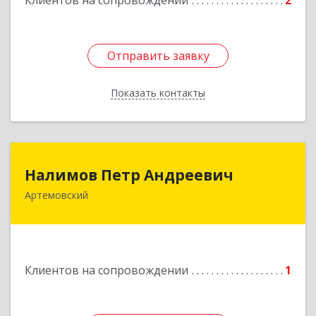
Клиентов на сопровождении
2
Отправить заявку
Отправить заявку
Показать контакты
Назад
Налимов Петр Андреевич
Налимов Петр Андреевич
Артемовский
623780, Свердловская обл, Артемовский г,
Добролюбова ул, дом № 25
Подробнее
Клиентов на сопровождении
1