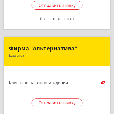
Отправить заявку
Отправить заявку
Показать контакты
Назад
Фирма "Альтернатива"
Фирма "Альтернатива"
Камышлов
624860, Свердловская обл, Камышлов г, Ленина
ул, дом № 30
Подробнее
Клиентов на сопровождении
42
Отправить заявку
Отправить заявку