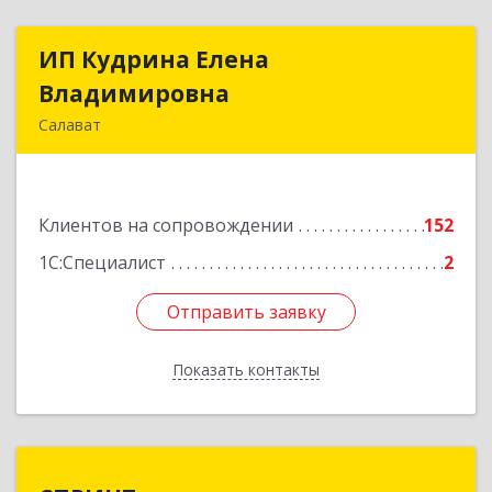
ИП Кудрина Елена
ИП Кудрина Елена
Владимировна
Владимировна
Салават
453265, Башкортостан Респ, Салават г,
Бекетова ул, дом № 10, кв.87
Клиентов на сопровождении
152
Подробнее
1С:Специалист
2
Отправить заявку
Отправить заявку
Показать контакты
Назад
СПРИНТ