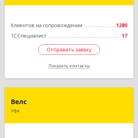
г, Цюрупы ул, дом № 130, этаж 1
Подробнее
Клиентов на сопровождении
1280
1С:Специалист
17
Отправить заявку
Отправить заявку
Показать контакты
Назад
Велс
Велс
Уфа
450071, Башкортостан Респ, Уфа г, 50 лет СССР
ул, дом № 48/1, этаж 5
Подробнее