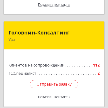
Показать контакты
Назад
Головнин-Консалтинг
Головнин-Консалтинг
Уфа
450006, Башкортостан Респ, Уфа г, Ленина ул,
дом № 148, оф.204
Подробнее
Клиентов на сопровождении
112
1С:Специалист
2
Отправить заявку
Отправить заявку
Показать контакты
Назад