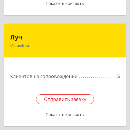
Показать контакты
Назад
Луч
Луч
Ишимбай
453215, Башкортостан Респ, Ишимбайский р-н,
Ишимбай г, Ленина пр-кт, дом № 29, кв.29
Подробнее
Клиентов на сопровождении
5
Отправить заявку
Отправить заявку
Показать контакты
Назад