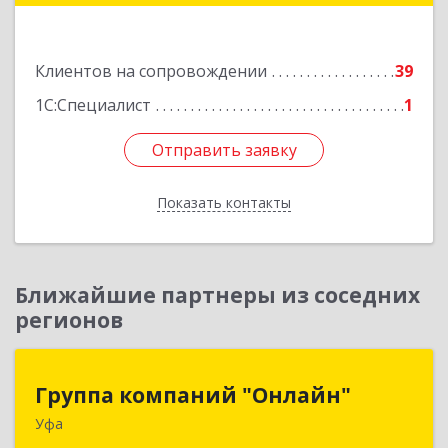
Имая Насыри ул, дом № 1, кв.74
Клиентов на сопровождении
39
Подробнее
1С:Специалист
1
Отправить заявку
Отправить заявку
Показать контакты
Назад
Ближайшие партнеры из соседних
регионов
Группа компаний "Онлайн"
Группа компаний "Онлайн"
Уфа
450006, Башкортостан Респ, г.о. город Уфа, Уфа