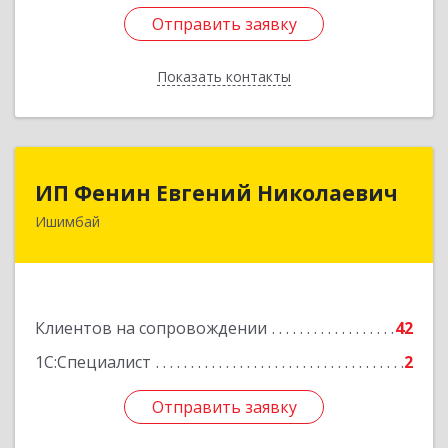
Отправить заявку
Отправить заявку
Показать контакты
Назад
ИП Фенин Евгений Николаевич
ИП Фенин Евгений Николаевич
Ишимбай
453211, Башкортостан Респ, Ишимбайский р-н,
Ишимбай г, Мустая Карима ул, дом № 31
Подробнее
Клиентов на сопровождении
42
1С:Специалист
2
Отправить заявку
Отправить заявку