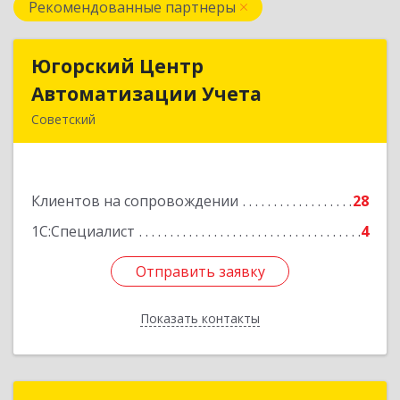
Рекомендованные партнеры
Югорский Центр
Югорский Центр
Автоматизации Учета
Автоматизации Учета
Советский
628242, Ханты-Мансийский Автономный округ
- Югра АО, Советский р-н, Советский г, Ленина
ул, дом № 18, оф.9
Клиентов на сопровождении
28
Подробнее
1С:Специалист
4
Отправить заявку
Отправить заявку
Показать контакты
Назад