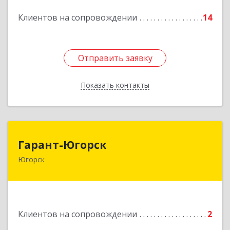
Подробнее
Клиентов на сопровождении
14
Отправить заявку
Отправить заявку
Показать контакты
Назад
Гарант-Югорск
Гарант-Югорск
Югорск
628260, Ханты-Мансийский Автономный округ
- Югра АО, Югорск г, Титова ул, дом № 63
Подробнее
Клиентов на сопровождении
2