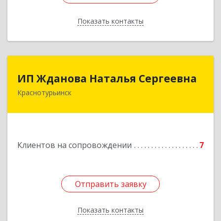
Показать контакты
Назад
ИП Жданова Наталья Сергеевна
ИП Жданова Наталья Сергеевна
Краснотурьинск
Подробнее
Клиентов на сопровождении
7
Отправить заявку
Отправить заявку
Показать контакты
Назад