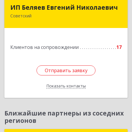
ИП Беляев Евгений Николаевич
ИП Беляев Евгений Николаевич
Советский
628240, Ханты-Мансийский Автономный округ
- Югра АО, Советский р-н, Советский г,
Калинина ул, дом № 35А
Подробнее
Клиентов на сопровождении
17
Отправить заявку
Отправить заявку
Показать контакты
Назад
Ближайшие партнеры из соседних
регионов