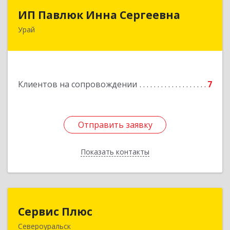
ИП Павлюк Инна Сергеевна
ИП Павлюк Инна Сергеевна
Урай
628284, Ханты-Мансийский Автономный округ
- Югра АО, Урай г, Аэропорт мкр, дом № 29
Подробнее
Клиентов на сопровождении
7
Отправить заявку
Отправить заявку
Показать контакты
Назад
Сервис Плюс
Сервис Плюс
Североуральск
624480, Свердловская обл, Североуральск г,