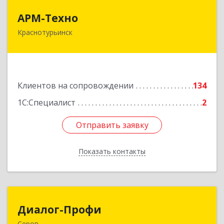
АРМ-Техно
АРМ-Техно
Краснотурьинск
624447, Свердловская обл, Краснотурьинск г,
Чкалова ул, дом № 4, оф.119
Подробнее
Клиентов на сопровождении
134
1С:Специалист
2
Отправить заявку
Отправить заявку
Показать контакты
Назад
Диалог-Профи
Диалог-Профи
Серов