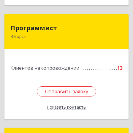
Программист
Программист
Югорск
628264, Ханты-Мансийский Автономный округ
- Югра АО, Югорск г, микрорайон Югорск-2,
дом № 1, кв.27
Подробнее
Клиентов на сопровождении
13
Отправить заявку
Отправить заявку
Показать контакты
Назад