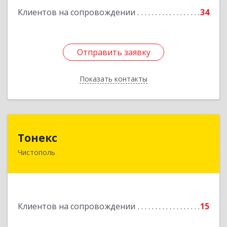
Клиентов на сопровождении
34
Подробнее
Отправить заявку
Отправить заявку
Показать контакты
Назад
Тонекс
Тонекс
Чистополь
422980, Татарстан Респ, Чистопольский р-н,
Чистополь г, К.Маркса ул, дом № 23, кв.10
Подробнее
Клиентов на сопровождении
15