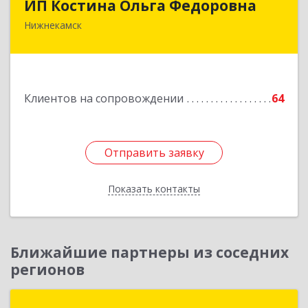
ИП Костина Ольга Федоровна
Нижнекамск
Подробнее
Клиентов на сопровождении
64
Отправить заявку
Отправить заявку
Показать контакты
Назад
Ближайшие партнеры из соседних
регионов