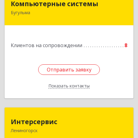
Компьютерные системы
Бугульма
420111, Республика Татарстан, Бугульма,
ул.Лево-Булачная, дом № 24, помещение 17
Подробнее
Клиентов на сопровождении
8
Отправить заявку
Отправить заявку
Показать контакты
Назад
Интерсервис
Интерсервис
Лениногорск
423250, Татарстан Респ, Лениногорск г,