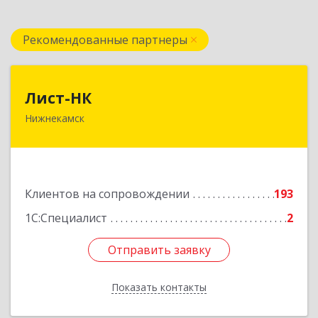
Рекомендованные партнеры
Лист-НК
Лист-НК
Нижнекамск
423585, Татарстан Респ, Нижнекамский р-н,
Нижнекамск г, Вокзальная ул, дом № 38 Г, оф.29
Подробнее
Клиентов на сопровождении
193
1С:Специалист
2
Отправить заявку
Отправить заявку
Показать контакты
Назад