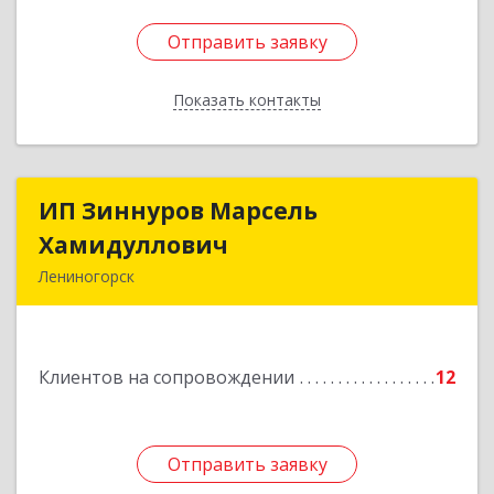
Отправить заявку
Отправить заявку
Показать контакты
Назад
ИП Зиннуров Марсель
ИП Зиннуров Марсель
Хамидуллович
Хамидуллович
Лениногорск
423250, Татарстан Респ, Лениногорский р-н,
Лениногорск г, Халиуллина ул, дом № 79
Клиентов на сопровождении
12
Подробнее
Отправить заявку
Отправить заявку