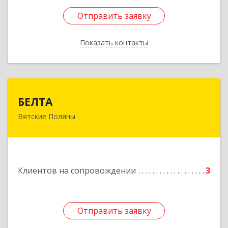
Отправить заявку
Отправить заявку
Показать контакты
Назад
БЕЛТА
БЕЛТА
Вятские Поляны
612960, Кировская обл, Вятские Поляны г,
Тойменка ул, дом № 8Г
Подробнее
Клиентов на сопровождении
3
Отправить заявку
Отправить заявку