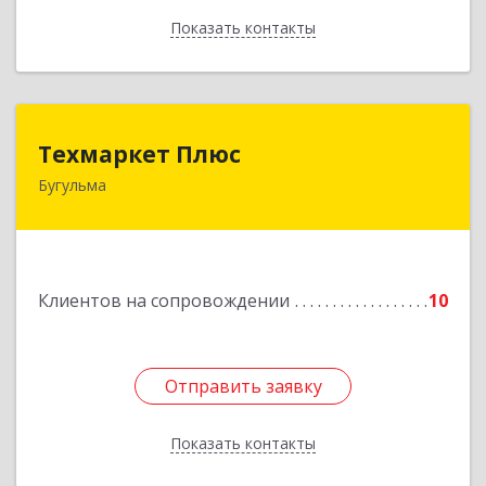
Показать контакты
Назад
Техмаркет Плюс
Техмаркет Плюс
Бугульма
423231, РТ, Бугульма, ул.Белинского, д.13
Подробнее
Клиентов на сопровождении
10
Отправить заявку
Отправить заявку
Показать контакты
Назад