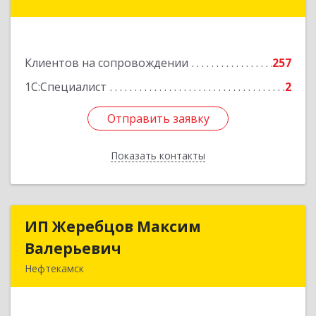
Дружбы Народов пр-кт, дом № 38А, кв.55
Подробнее
Клиентов на сопровождении
257
1С:Специалист
2
Отправить заявку
Отправить заявку
Показать контакты
Назад
ИП Жеребцов Максим
ИП Жеребцов Максим
Валерьевич
Валерьевич
Нефтекамск
452680, Башкортостан Респ, Нефтекамск г,
Зодчих ул, строение № 20 "В"