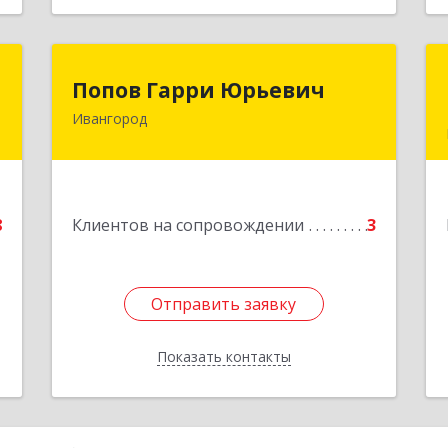
О
Попов Гарри Юрьевич
Попов Гарри Юрьевич
Ивангород
,
Подробнее
,
6
е
8
Клиентов на сопровождении
3
Отправить заявку
Отправить заявку
Показать контакты
Назад