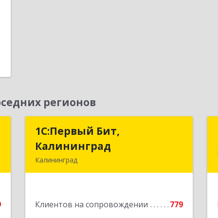
1
е
седних регионов
М
1С:Первый Бит,
1С:Первый Бит,
Калининград
Калининград
,
Калининград
г
236006, Калининградская обл,
Калининград г, Ленинский пр-кт, дом
е
№ 30
9
Клиентов на сопровождении
779
Подробнее