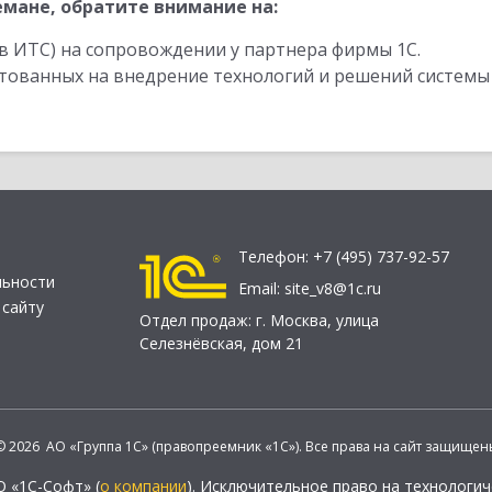
мане, обратите внимание на:
в ИТС) на сопровождении у партнера фирмы 1С.
стованных на внедрение технологий и решений системы
Телефон:
+7 (495) 737-92-57
льности
Email:
site_v8@1c.ru
 сайту
Отдел продаж:
г. Москва
,
улица
Селезнёвская, дом 21
© 2026 АО «Группа 1С» (правопреемник «1С»). Все права на сайт защищен
О «1С-Софт» (
о компании
). Исключительное право на технологи