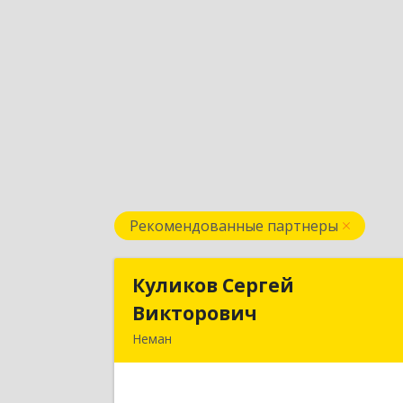
Рекомендованные партнеры
Куликов Сергей
Куликов Серге
Викторович
Викторови
Неман
238710, Калининградская обл, Нема
г, Красноармейская ул, дом № 8, кв.6