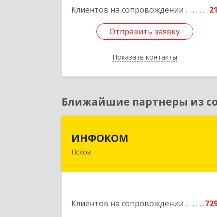
Клиентов на сопровождении
2
Подробне
Отправить заявку
Отправить заявку
Показать контакты
Назад
Ближайшие партнеры из со
ИНФОКО
ИНФОКОМ
Псков
180000, Псковская обл, Псков г
Советская ул, дом № 42
Подробне
Клиентов на сопровождении
72