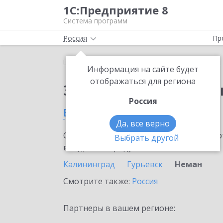
1С:Предприятие 8
Система программ
Россия
Пр
Главная
Сервисы ИТС
1С:Изменение сведений
Информация на сайте будет
отображаться для региона
Заказать 1С:Изменен
Россия
в Немане
Да, все верно
Ознакомьтесь с информационными карт
Выбрать другой
внедрение продукта.
Калининград
Гурьевск
Неман
Смотрите также:
Россия
Партнеры в вашем регионе: