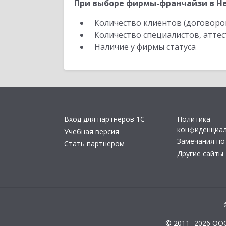
При выборе фирмы-франчайзи в Не
Количество клиентов (договоро
Количество специалистов, атте
Наличие у фирмы статуса
Вход для партнеров 1С
Политика
конфиденциа
Учебная версия
Замечания по
Стать партнером
Другие сайты
© 2011- 2026 ОО