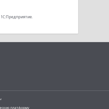
 1С:Предприятие.
ы
ческую платформу