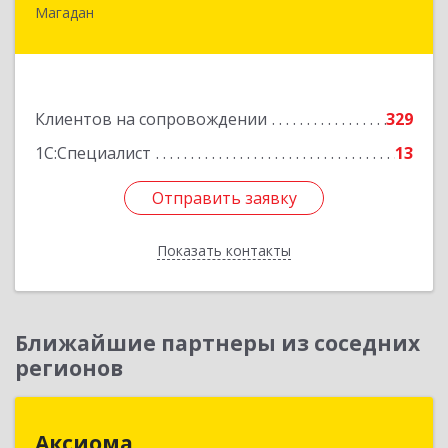
Магадан
685000, Магаданская обл, Магадан г, Полярная
ул, дом № 21А
Подробнее
Клиентов на сопровождении
329
1С:Специалист
13
Отправить заявку
Отправить заявку
Показать контакты
Назад
Ближайшие партнеры из соседних
регионов
Аксиома
Аксиома