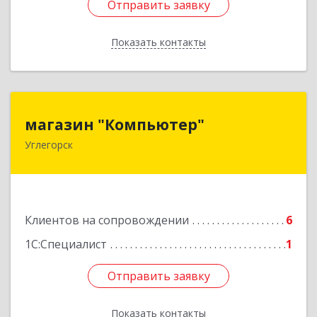
Отправить заявку
Отправить заявку
Показать контакты
Назад
магазин "Компьютер"
магазин "Компьютер"
Углегорск
694920, Сахалинская обл, Углегорский р-н,
Углегорск г, Победы ул, дом № 169, оф.4
Подробнее
Клиентов на сопровождении
6
1С:Специалист
1
Отправить заявку
Отправить заявку
Показать контакты
Назад