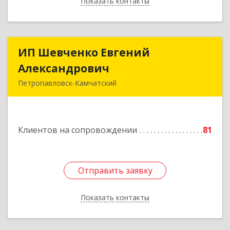
Показать контакты
Назад
ИП Шевченко Евгений
ИП Шевченко Евгений
Александрович
Александрович
Петропавловск-Камчатский
683010, Камчатский край, Петропавловск-
Камчатский г, Капитана Драбкина ул, дом № 14,
кв.3
Клиентов на сопровождении
81
Подробнее
Отправить заявку
Отправить заявку
Показать контакты
Назад