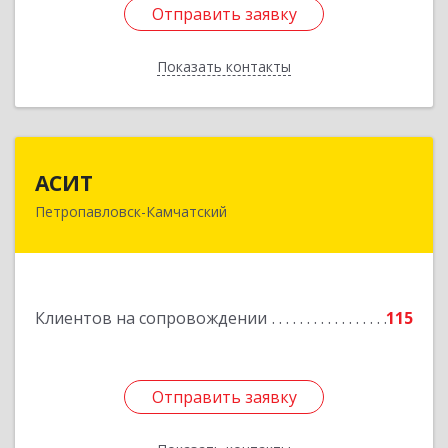
Отправить заявку
Отправить заявку
Показать контакты
Назад
АСИТ
АСИТ
Петропавловск-Камчатский
683031, Камчатский край, Петропавловск-
Камчатский г, Топоркова ул, дом № 9/8, офис
"С"
Подробнее
Клиентов на сопровождении
115
Отправить заявку
Отправить заявку