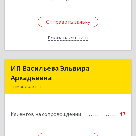
Отправить заявку
Отправить заявку
Показать контакты
Назад
ИП Васильева Эльвира
ИП Васильева Эльвира
Аркадьевна
Аркадьевна
Тымовское пгт.
694400, Сахалинская обл, Тымовский р-н,
Тымовское пгт, Красноармейская ул, дом № 34,
кв.9
Клиентов на сопровождении
17
Подробнее