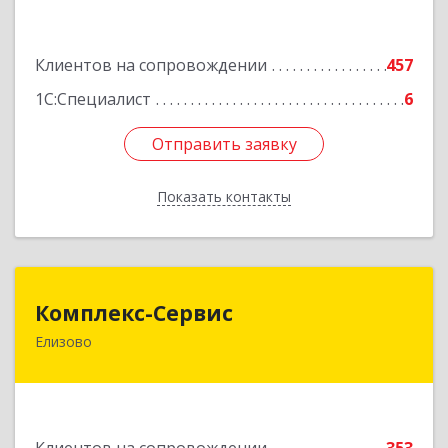
оф.300
Подробнее
Клиентов на сопровождении
457
1С:Специалист
6
Отправить заявку
Отправить заявку
Показать контакты
Назад
Комплекс-Сервис
Комплекс-Сервис
Елизово
684000, Камчатский край, Елизовский р-н,
Елизово г, Мурманская ул, дом № 4, пом.1
Подробнее