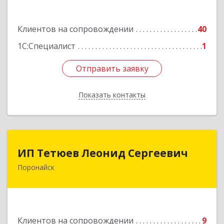
Подробнее
Клиентов на сопровождении
40
1С:Специалист
1
Отправить заявку
Отправить заявку
Показать контакты
Назад
ИП Тетюев Леонид Сергеевич
ИП Тетюев Леонид Сергеевич
Поронайск
694242, Сахалинская обл, Поронайск г, Фрунзе
ул, дом № 14, кв.51
Подробнее
Клиентов на сопровождении
9