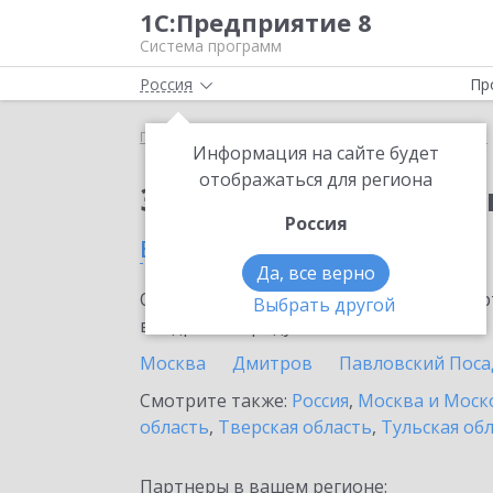
1С:Предприятие 8
Система программ
Россия
Пр
Главная
Сервисы ИТС
1С:Изменение сведений
Информация на сайте будет
отображаться для региона
Заказать 1С:Изменен
Россия
в Котельниках
Да, все верно
Ознакомьтесь с информационными карт
Выбрать другой
внедрение продукта.
Москва
Дмитров
Павловский Поса
Смотрите также:
Россия
,
Москва и Моск
область
,
Тверская область
,
Тульская об
Партнеры в вашем регионе: