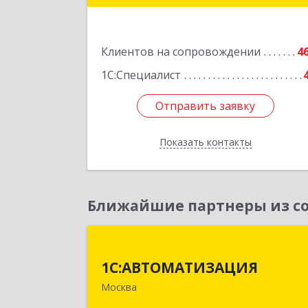
Подробне
Клиентов на сопровождении
4
1С:Специалист
Отправить заявку
Отправить заявку
Показать контакты
Назад
Ближайшие партнеры из со
1С:АВТОМАТИЗАЦИ
1С:АВТОМАТИЗАЦИЯ
111024, Москва г, Энтузиастов 1-я ул
Москва
дом № 12