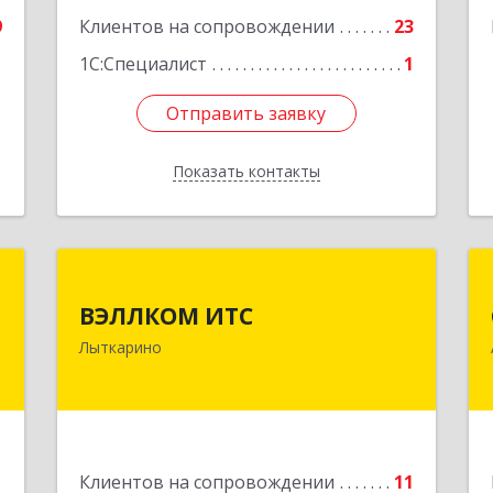
5
9
Клиентов на сопровождении
23
е
1
1С:Специалист
1
Отправить заявку
Отправить заявку
Показать контакты
Назад
а
ВЭЛЛКОМ ИТС
а
ВЭЛЛКОМ ИТС
140081, Московская обл, Лыткарино
Лыткарино
г.о., Лыткарино г, Первомайская ул,
,
дом № 3/5, пом.1
0
Подробнее
е
1
Клиентов на сопровождении
11