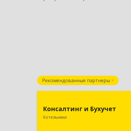
Рекомендованные партнеры
Консалтинг и Бухуче
Консалтинг и Бухучет
140054, Московская обл, Котельник
Котельники
г, Карьерная ул, дом № 13, пом.