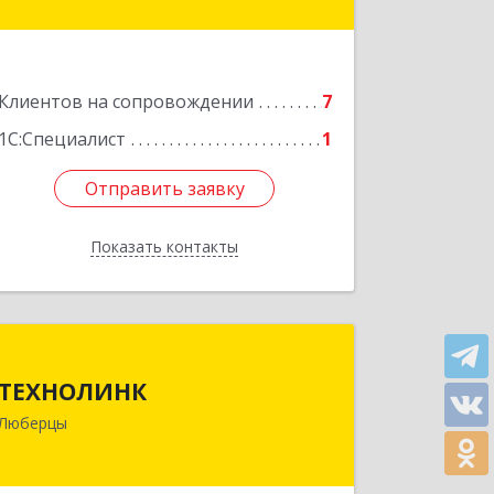
Подробнее
Клиентов на сопровождении
7
1С:Специалист
1
Отправить заявку
Отправить заявку
Показать контакты
Назад
ТЕХНОЛИНК
ТЕХНОЛИНК
140014, г.Люберцы, Октябрьский
Люберцы
просп., д.373
Подробнее