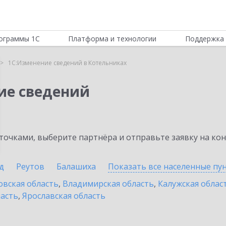
ограммы 1С
Платформа и технологии
Поддержка 
1С:Изменение сведений в Котельниках
ие сведений
очками, выберите партнёра и отправьте заявку на ко
д
Реутов
Балашиха
Показать все населенные
пу
овская область
,
Владимирская область
,
Калужская облас
ласть
,
Ярославская область