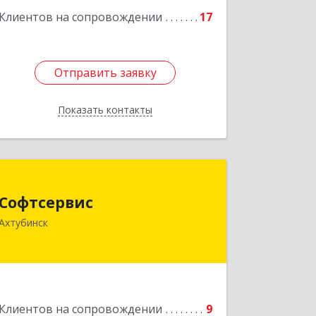
Клиентов на сопровождении
17
Подробнее
Отправить заявку
Отправить заявку
Показать контакты
Назад
Софтсервис
Софтсервис
416500, Астраханская обл,
Ахтубинск
Ахтубинский р-н, Ахтубинск г, Ленина
ул, дом № 57
Подробнее
Клиентов на сопровождении
9