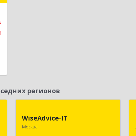
е
6
4
седних регионов
Я
WiseAdvice-IT
WiseAdvice-IT
,
109147, Москва г, вн.тер.г.
Москва
А
муниципальный округ Таганский,