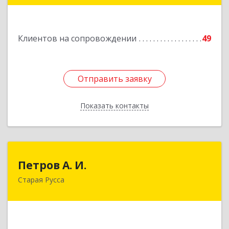
172840, Тверская обл, Торопец г, Гоголя ул,
дом № 13
Клиентов на сопровождении
49
Подробнее
Отправить заявку
Отправить заявку
Показать контакты
Назад
Петров А. И.
Петров А. И.
Старая Русса
Старая Русса, пер.Волотовский, д.23
Подробнее