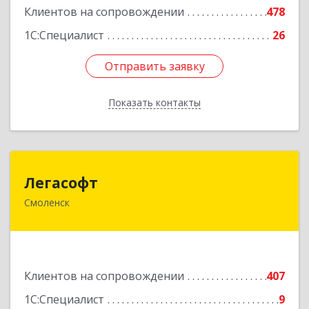
Клиентов на сопровождении
478
1С:Специалист
26
Отправить заявку
Отправить заявку
Показать контакты
Назад
Легасофт
Легасофт
Смоленск
214018, Смоленская обл, Смоленск г, Ново-
Рославльская ул, дом № 13
Подробнее
Клиентов на сопровождении
407
1С:Специалист
9