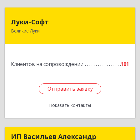
Луки-Софт
Луки-Софт
Великие Луки
182113, Псковская обл, Великие Луки г,
Октябрьский пр-кт, дом № 56А, оф.2
Подробнее
Клиентов на сопровождении
101
Отправить заявку
Отправить заявку
Показать контакты
Назад
ИП Васильев Александр
ИП Васильев Александр