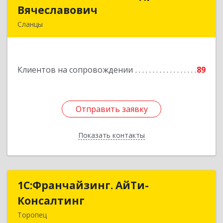
Вячеславович
Вячеславович
Сланцы
Ленинградская обл, Сланцы г, Спортивная ул,
дом № 2
Клиентов на сопровождении
89
Подробнее
Отправить заявку
Отправить заявку
Показать контакты
Назад
1С:Франчайзинг. АйТи-
1С:Франчайзинг. АйТи-
Консалтинг
Консалтинг
Торопец