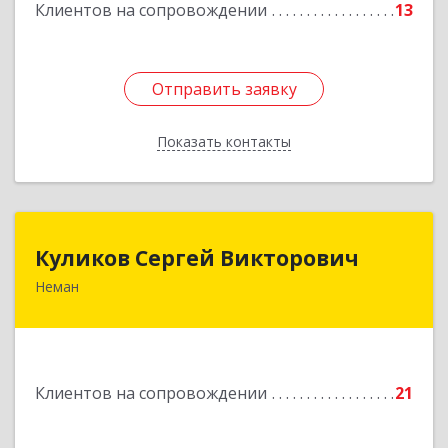
Клиентов на сопровождении
13
Отправить заявку
Отправить заявку
Показать контакты
Назад
Куликов Сергей Викторович
Куликов Сергей Викторович
Неман
238710, Калининградская обл, Неман г,
Красноармейская ул, дом № 8, кв.60
Подробнее
Клиентов на сопровождении
21