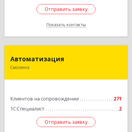
Отправить заявку
Отправить заявку
Показать контакты
Назад
Автоматизация
Автоматизация
Смоленск
214019, Смоленская обл, Смоленск г, Марии
Октябрьской ул, дом № 16, оф.107
Подробнее
Клиентов на сопровождении
271
1С:Специалист
2
Отправить заявку
Отправить заявку