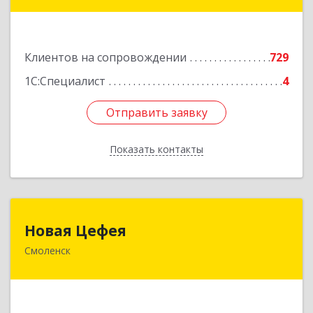
дом № 42г
Подробнее
Клиентов на сопровождении
729
1С:Специалист
4
Отправить заявку
Отправить заявку
Показать контакты
Назад
Новая Цефея
Новая Цефея
Смоленск
214018, Смоленская обл, Смоленск г, Раевского
ул, дом № 10
Подробнее