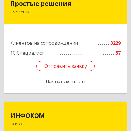
Простые решения
Смоленск
214015, Смоленская обл, Смоленск г, Большая
Краснофлотская ул, дом № 17
Подробнее
Клиентов на сопровождении
3229
1С:Специалист
57
Отправить заявку
Отправить заявку
Показать контакты
Назад
ИНФОКОМ
ИНФОКОМ
Псков
180000, Псковская обл, Псков г, Советская ул,