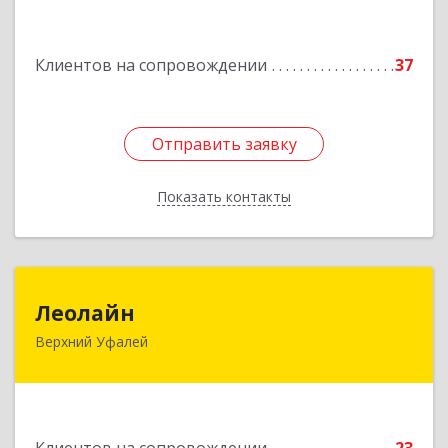
Подробнее
Клиентов на сопровождении
37
Отправить заявку
Отправить заявку
Показать контакты
Назад
Леолайн
Леолайн
Верхний Уфалей
456800, Челябинская обл, Верхний Уфалей г,
Ленина ул, дом № 147
Подробнее