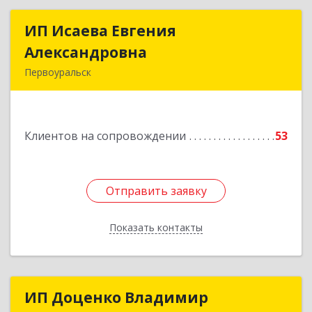
ИП Исаева Евгения
ИП Исаева Евгения
Александровна
Александровна
Первоуральск
Подробнее
Клиентов на сопровождении
53
Отправить заявку
Отправить заявку
Показать контакты
Назад
ИП Доценко Владимир
ИП Доценко Владимир