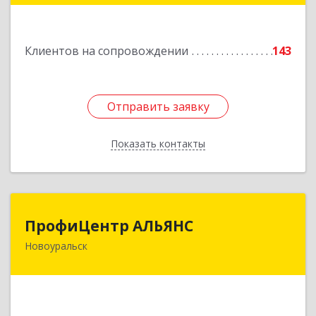
Подробнее
Клиентов на сопровождении
143
Отправить заявку
Отправить заявку
Показать контакты
Назад
ПрофиЦентр АЛЬЯНС
ПрофиЦентр АЛЬЯНС
Новоуральск
624133, Свердловская обл, Новоуральск г, Льва
Толстого ул, Здание № 2а, оф.106
Подробнее