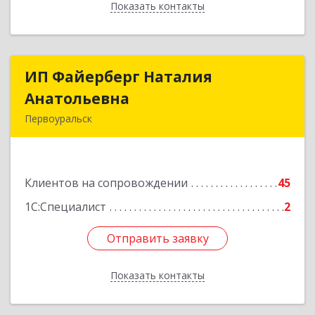
Показать контакты
Назад
ИП Файерберг Наталия
ИП Файерберг Наталия
Анатольевна
Анатольевна
Первоуральск
623119, Свердловская обл, Первоуральск г,
Строителей ул, дом № 38-24
Клиентов на сопровождении
45
Подробнее
1С:Специалист
2
Отправить заявку
Отправить заявку
Показать контакты
Назад