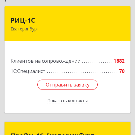
РИЦ-1С
РИЦ-1С
Екатеринбург
620102, Свердловская обл, Екатеринбург г,
Фурманова ул, дом № 124
Подробнее
Клиентов на сопровождении
1882
1С:Специалист
70
Отправить заявку
Отправить заявку
Показать контакты
Назад
Прайм-1С-Екатеринбург