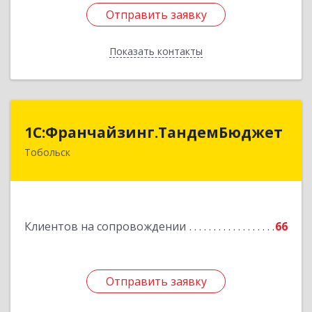
Отправить заявку
Отправить заявку
Показать контакты
Назад
1С:Франчайзинг.ТандемБюджет
1С:Франчайзинг.ТандемБюджет
Тобольск
Подробнее
Клиентов на сопровождении
66
Отправить заявку
Отправить заявку