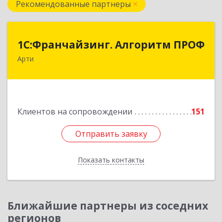
Рекомендованные партнеры
1С:Франчайзинг. Алгоритм ПРОФ
1С:Франчайзинг. Алгоритм ПРОФ
Арти
623340, Свердловская обл, Артинский р-н, Арти
рп, Рабочей молодежи ул, дом № 94, оф.3А
Подробнее
Клиентов на сопровождении
151
Отправить заявку
Отправить заявку
Показать контакты
Назад
Ближайшие партнеры из соседних
регионов