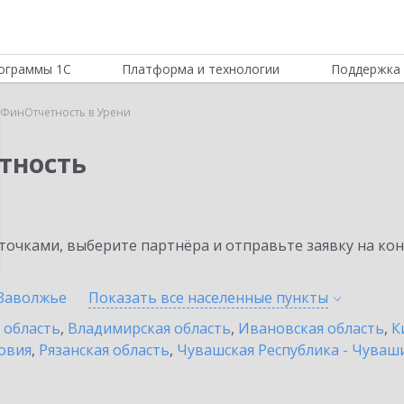
ограммы 1С
Платформа и технологии
Поддержка 
:ФинОтчетность в Урени
тность
очками, выберите партнёра и отправьте заявку на ко
Заволжье
Показать все населенные
пункты
 область
,
Владимирская область
,
Ивановская область
,
К
овия
,
Рязанская область
,
Чувашская Республика - Чуваш