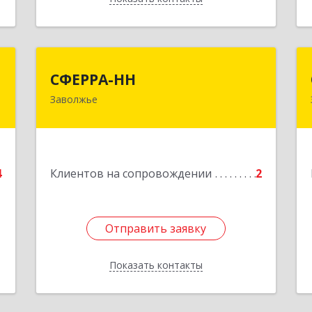
й
СФЕРРА-НН
СФЕРРА-НН
ч
Заволжье
Подробнее
е
4
Клиентов на сопровождении
2
Отправить заявку
Отправить заявку
Показать контакты
Назад