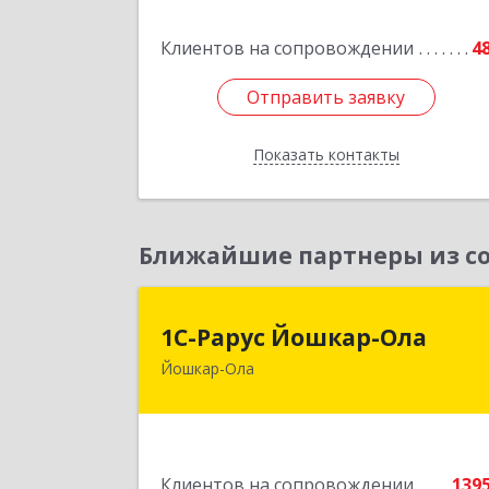
Подробне
Клиентов на сопровождении
4
Отправить заявку
Отправить заявку
Показать контакты
Назад
Ближайшие партнеры из со
1С-Рарус Йошкар-Ол
1С-Рарус Йошкар-Ола
Йошкар-Ола
424004, Марий Эл Респ, Йошкар-Ола г
Волкова ул, дом № 6
Подробне
Клиентов на сопровождении
139