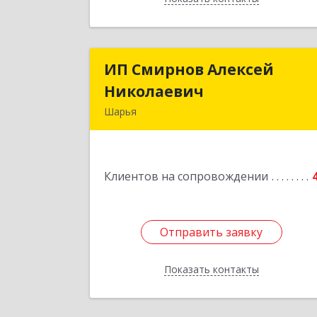
ИП Смирнов Алексей
ИП Смирнов Алексе
Николаевич
Николаеви
Шарья
Подробне
Клиентов на сопровождении
Отправить заявку
Отправить заявку
Показать контакты
Назад