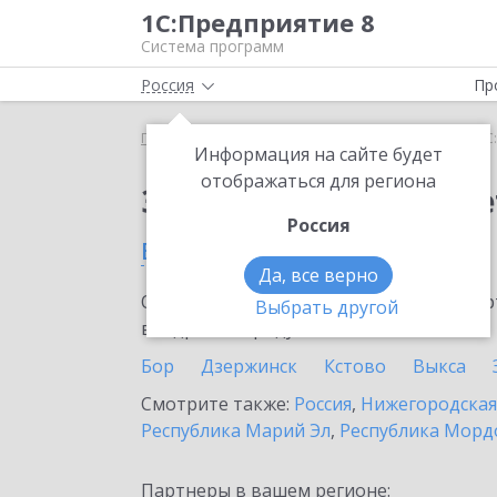
1С:Предприятие 8
Система программ
Россия
Пр
Главная
Сервисы ИТС
1С:ФинОтчетность
1С
Информация на сайте будет
отображаться для региона
Заказать 1С:ФинОтче
Россия
в Урени
Да, все верно
Ознакомьтесь с информационными карт
Выбрать другой
внедрение продукта.
Бор
Дзержинск
Кстово
Выкса
Смотрите также:
Россия
,
Нижегородская
Республика Марий Эл
,
Республика Морд
Партнеры в вашем регионе: