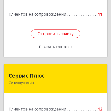
Клиентов на сопровождении
11
Отправить заявку
Отправить заявку
Показать контакты
Назад
Сервис Плюс
Сервис Плюс
Североуральск
624480, Свердловская обл, Североуральск г,
Ленина ул, дом № 10, кв.оф.1
Подробнее
Клиентов на сопровождении
12