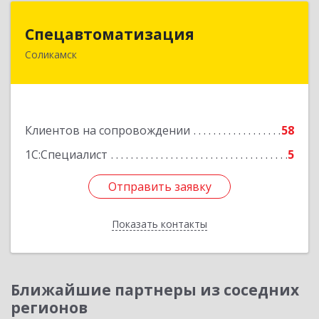
Спецавтоматизация
Спецавтоматизация
Соликамск
618547, Пермский край, Соликамск г,
Транспортная ул, дом № 4
Подробнее
Клиентов на сопровождении
58
1С:Специалист
5
Отправить заявку
Отправить заявку
Показать контакты
Назад
Ближайшие партнеры из соседних
регионов