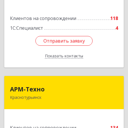
Подробнее
Клиентов на сопровождении
118
1С:Специалист
4
Отправить заявку
Отправить заявку
Показать контакты
Назад
АРМ-Техно
АРМ-Техно
Краснотурьинск
624447, Свердловская обл, Краснотурьинск г,
Чкалова ул, дом № 4, оф.119
Подробнее
Клиентов на сопровождении
134