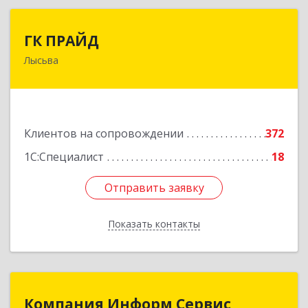
ГК ПРАЙД
ГК ПРАЙД
Лысьва
618909, Пермский край, Лысьва г, Репина ул,
дом № 41
Подробнее
Клиентов на сопровождении
372
1С:Специалист
18
Отправить заявку
Отправить заявку
Показать контакты
Назад
Компания Информ Сервис
Компания Информ Сервис