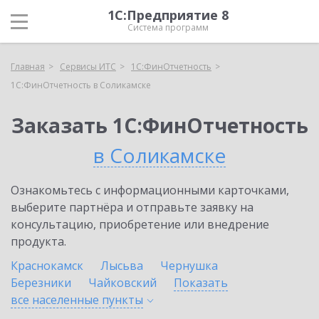
1С:Предприятие 8
Система программ
Главная
Сервисы ИТС
1С:ФинОтчетность
1С:ФинОтчетность в Соликамске
Заказать 1С:ФинОтчетность
в Соликамске
Ознакомьтесь с информационными карточками,
выберите партнёра и отправьте заявку на
консультацию, приобретение или внедрение
продукта.
Краснокамск
Лысьва
Чернушка
Березники
Чайковский
Показать
все населенные
пункты