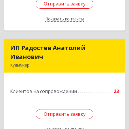
Отправить заявку
Отправить заявку
Показать контакты
Назад
ИП Радостев Анатолий
ИП Радостев Анатолий
Иванович
Иванович
Кудымкар
619000, Пермский край, Кудымкар г, Герцена
ул, дом № 52
Клиентов на сопровождении
23
Подробнее
Отправить заявку
Отправить заявку