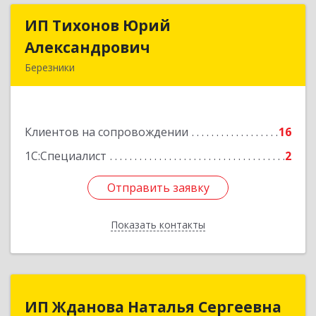
ИП Тихонов Юрий
ИП Тихонов Юрий
Александрович
Александрович
Березники
618400, Пермский край, Березники г, Карла
Маркса ул, дом № 48, оф.431
Клиентов на сопровождении
16
Подробнее
1С:Специалист
2
Отправить заявку
Отправить заявку
Показать контакты
Назад
ИП Жданова Наталья Сергеевна
ИП Жданова Наталья Сергеевна