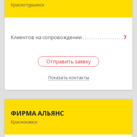
Краснотурьинск
Подробнее
Клиентов на сопровождении
7
Отправить заявку
Отправить заявку
Показать контакты
Назад
ФИРМА АЛЬЯНС
ФИРМА АЛЬЯНС
Краснокамск
Подробнее