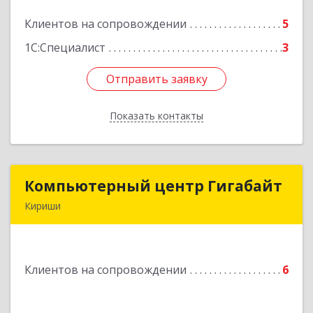
Клиентов на сопровождении
5
Подробнее
1С:Специалист
3
Отправить заявку
Отправить заявку
Показать контакты
Назад
Компьютерный центр Гигабайт
Компьютерный центр Гигабайт
Кириши
187110, Ленинградская обл, Кириши г,
Нефтехимиков ул, дом № 31
Клиентов на сопровождении
6
Подробнее