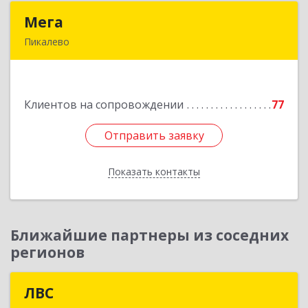
Мега
Мега
Пикалево
187600, Ленинградская обл, Пикалево г,
Заводская ул, дом № 10
Клиентов на сопровождении
77
Подробнее
Отправить заявку
Отправить заявку
Показать контакты
Назад
Ближайшие партнеры из соседних
регионов
ЛВС
ЛВС