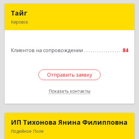
Тайг
Тайг
Кировск
187340, Ленинградская обл, Кировский р-н,
Кировск г, Новая ул, дом № 13, корпус 3, кв.3
Клиентов на сопровождении
84
Подробнее
Отправить заявку
Отправить заявку
Показать контакты
Назад
ИП Тихонова Янина Филипповна
ИП Тихонова Янина Филипповна
Лодейное Поле
187700, Ленинградская обл, Лодейнопольский