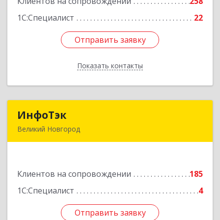
Клиентов на сопровождении
258
Подробнее
1С:Специалист
22
Отправить заявку
Отправить заявку
Показать контакты
Назад
ИнфоТэк
ИнфоТэк
Великий Новгород
173003, Новгородская обл, Великий Новгород
г, Великая ул, дом № 22
Клиентов на сопровождении
185
Подробнее
1С:Специалист
4
Отправить заявку
Отправить заявку