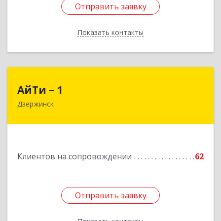
Отправить заявку
Отправить заявку
Показать контакты
Назад
АйТи – 1
АйТи – 1
Дзержинск
606015, Нижегородская обл, Дзержинск г,
Ленина пр-кт, дом № 8, кв.20
Подробнее
Клиентов на сопровождении
62
Отправить заявку
Отправить заявку