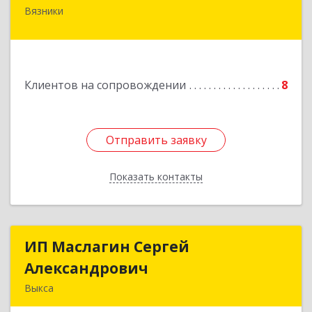
Вязники
Подробнее
Клиентов на сопровождении
8
Отправить заявку
Отправить заявку
Показать контакты
Назад
ИП Маслагин Сергей
ИП Маслагин Сергей
Александрович
Александрович
Выкса
607060, Нижегородская обл, , Выкса г, Красная