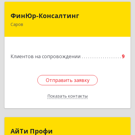
ФинЮр-Консалтинг
ФинЮр-Консалтинг
Саров
607190, Нижегородская обл, Саров г,
Куйбышева ул, дом № 11
Подробнее
Клиентов на сопровождении
9
Отправить заявку
Отправить заявку
Показать контакты
Назад
АйТи Профи
АйТи Профи