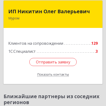
ИП Никитин Олег Валерьевич
ИП Никитин Олег Валерьевич
Муром
602267, Владимирская обл, Муром г,
Коммунистическая ул., дом № 36
Подробнее
Клиентов на сопровождении
129
1С:Специалист
3
Отправить заявку
Отправить заявку
Показать контакты
Назад
Ближайшие партнеры из соседних
регионов