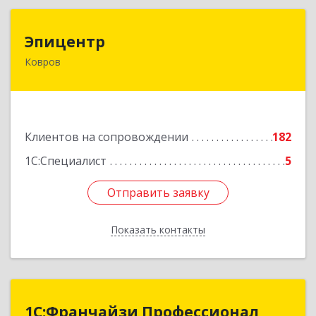
Эпицентр
Эпицентр
Ковров
601900, Владимирская обл, Ковров г, Барсукова
ул, дом № 17
Подробнее
Клиентов на сопровождении
182
1С:Специалист
5
Отправить заявку
Отправить заявку
Показать контакты
Назад
1С:Франчайзи Профессионал
1С:Франчайзи Профессионал