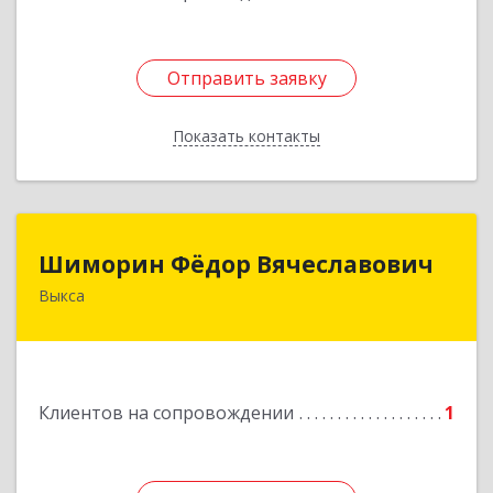
Отправить заявку
Отправить заявку
Показать контакты
Назад
Шиморин Фёдор Вячеславович
Шиморин Фёдор Вячеславович
Выкса
Подробнее
Клиентов на сопровождении
1