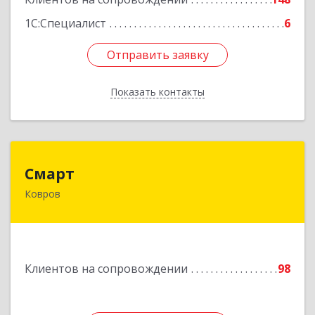
1С:Специалист
6
Отправить заявку
Отправить заявку
Показать контакты
Назад
Смарт
Смарт
Ковров
601900, Владимирская обл, Ковров г, Труда ул,
дом № 4, строение 99, оф.42
Подробнее
Клиентов на сопровождении
98