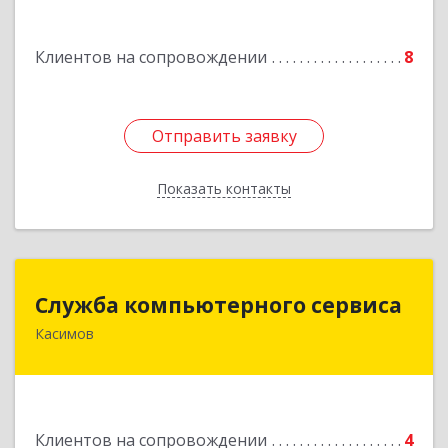
пл., 16/61
Клиентов на сопровождении
8
Подробнее
Отправить заявку
Отправить заявку
Показать контакты
Назад
Служба компьютерного сервиса
Служба компьютерного сервиса
Касимов
391300, Рязанская обл., г.Касимов, ул.Советская
136
Подробнее
Клиентов на сопровождении
4