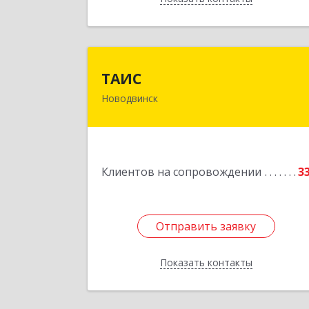
ТАИ
ТАИС
Новодвинск
164902, Архангельская обл
Новодвинск г, Димитрова ул, дом 
4
Подробне
Клиентов на сопровождении
3
Отправить заявку
Отправить заявку
Показать контакты
Назад