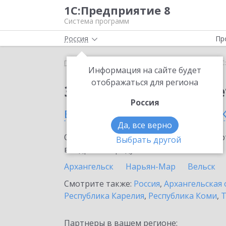
1С:Предприятие 8
Система программ
Россия
Пр
Главная
Сервисы ИТС
1С:ФинОтчетность
1С
Информация на сайте будет
отображаться для региона
Заказать 1С:ФинОтче
Россия
в Мирном (Архангельск
Да, все верно
Ознакомьтесь с информационными карт
Выбрать другой
внедрение продукта.
Архангельск
Нарьян-Мар
Вельск
Смотрите также:
Россия
,
Архангельская 
Республика Карелия
,
Республика Коми
,
Т
Партнеры в вашем регионе: