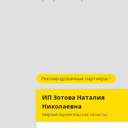
Рекомендованные партнеры
ИП Зотова Наталия
ИП Зотова Натали
Николаевна
Николаевн
Мирный (Архангельская область)
164170, г.Мирный, Архангельско
обл., ул.Советская, д.8, кв.8