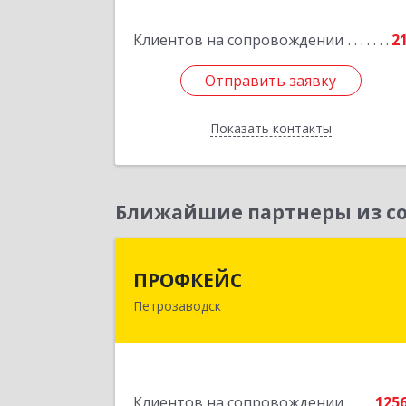
Клиентов на сопровождении
2
Подробне
Отправить заявку
Отправить заявку
Показать контакты
Назад
Ближайшие партнеры из со
ПРОФКЕЙ
ПРОФКЕЙС
Петрозаводск
185035, Карелия Респ, Петрозаводск г
Красная ул, дом № 1
Подробне
Клиентов на сопровождении
125