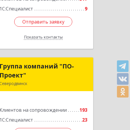
1С:Специалист
9
Отправить заявку
Отправить заявку
Показать контакты
Назад
Группа компаний "ПО-
Группа компаний "ПО-
Проект"
Проект"
Северодвинск
164500, Архангельская обл,
Северодвинск г, Бойчука ул, дом № 3,
оф.401
Клиентов на сопровождении
193
Подробнее
1С:Специалист
23