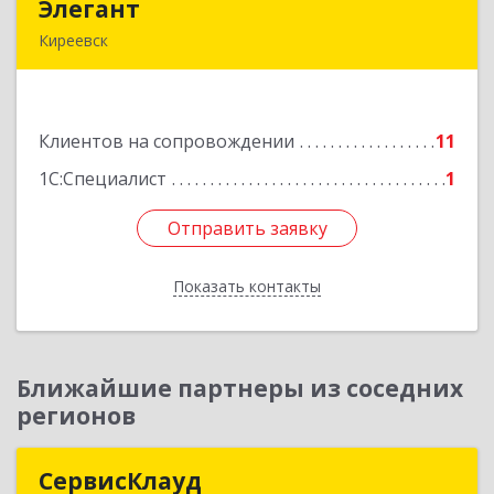
Элегант
Элегант
Киреевск
301262, Тульская обл, Киреевск г, Чехова ул,
дом № 1
Клиентов на сопровождении
11
Подробнее
1С:Специалист
1
Отправить заявку
Отправить заявку
Показать контакты
Назад
Ближайшие партнеры из соседних
регионов
СервисКлауд
СервисКлауд