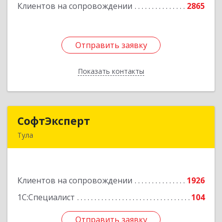
Клиентов на сопровождении
2865
Подробнее
Отправить заявку
Отправить заявку
Показать контакты
Назад
СофтЭксперт
СофтЭксперт
Тула
300013, Тульская обл, Тула г, Болдина ул, дом №
41А, пом.47, оф.1-4
Клиентов на сопровождении
1926
Подробнее
1С:Специалист
104
Отправить заявку
Отправить заявку