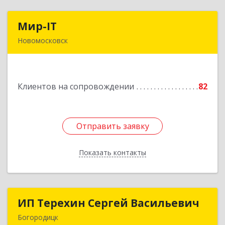
Мир-IT
Мир-IT
Новомосковск
301650, Тульская обл, Новомосковск г,
Садовского ул, дом № 28, оф.2
Клиентов на сопровождении
82
Подробнее
Отправить заявку
Отправить заявку
Показать контакты
Назад
ИП Терехин Сергей Васильевич
ИП Терехин Сергей Васильевич
Богородицк