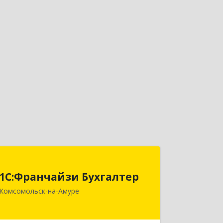
1С:Франчайзи Бухгалтер
1С:Франчайзи Бухгалтер
681000, Хабаровский край,
Комсомольск-на-Амуре
Комсомольск-на-Амуре г,
Красногвардейская ул, дом № 14,
оф.202