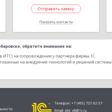
Отправить заявку
Отправить заявку
Показать контакты
Назад
баровске, обратите внимание на:
в ИТС) на сопровождении у партнера фирмы 1С.
стованных на внедрение технологий и решений системы
Телефон:
+7 (495) 737-92-57
льности
Email:
site_v8@1c.ru