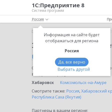
1С:Предприятие 8
Система программ
Россия
Пр
Главная
Сервисы ИТС
1С:ФинОтчетность
1С
Информация на сайте будет
отображаться для региона
Заказать 1С:ФинОтче
Россия
в Хабаровске
Да, все верно
Ознакомьтесь с информационными карт
Выбрать другой
внедрение продукта.
Хабаровск
Комсомольск-на-Амуре
Смотрите также:
Россия
,
Хабаровский к
Республика Саха (Якутия)
Партнеры в вашем регионе: