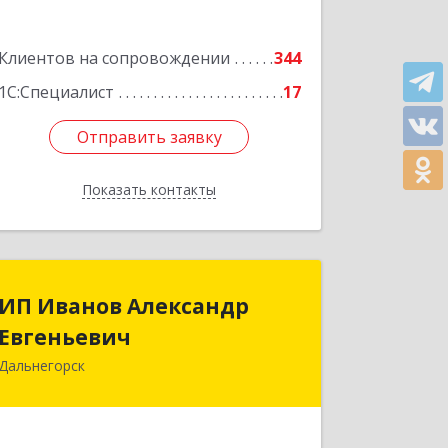
Подробнее
Клиентов на сопровождении
344
1С:Специалист
17
Отправить заявку
Отправить заявку
Показать контакты
Назад
ИП Иванов Александр
ИП Иванов Александр
Евгеньевич
Евгеньевич
Дальнегорск
692446, Приморский край,
Дальнегорск г, Инженерная ул, дом №
28, кв.1