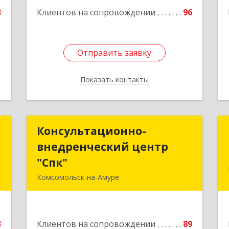
Подробнее
3
Клиентов на сопровождении
96
Отправить заявку
Отправить заявку
Показать контакты
Назад
р
Консультационно-
Консультационно-
ч
внедренческий центр
внедренческий центр
"Спк"
"Спк"
,
Комсомольск-на-Амуре
й
681013, Хабаровский край,
5
Комсомольск-на-Амуре г, Димитрова,
дом № 5, кв.302
е
3
Клиентов на сопровождении
89