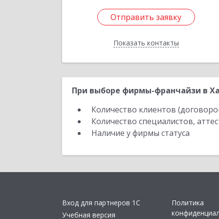
Отправить заявку
Отправить заявку
Показать контакты
Назад
При выборе фирмы-франчайзи в Ха
Количество клиентов (договоро
Количество специалистов, атте
Наличие у фирмы статуса
Вход для партнеров 1С
Политика
конфиденциа
Учебная версия