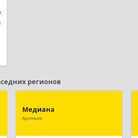
0
3
седних регионов
х
Медиана
й
Медиана
692330, Приморский край, Арсеньев г,
Арсеньев
Ломоносова ул, дом № 24, кв.1
к
2
Подробнее