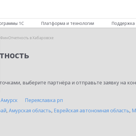
ограммы 1С
Платформа и технологии
Поддержка 
:ФинОтчетность в Хабаровске
тность
очками, выберите партнёра и отправьте заявку на ко
Амурск
Переяславка рп
рай
,
Амурская область
,
Еврейская автономная область
,
М