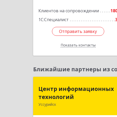
Клиентов на сопровождении
18
1С:Специалист
Отправить заявку
Отправить заявку
Показать контакты
Назад
Ближайшие партнеры из со
Центр информационны
Центр информационных
технологи
технологий
Уссурийск
692512, Приморский край, Уссурийс
г, Пушкина ул, дом № 1, пом.