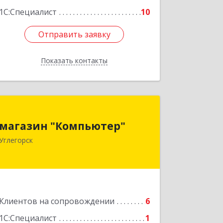
1С:Специалист
10
Отправить заявку
Отправить заявку
Показать контакты
Назад
магазин "Компьютер"
магазин "Компьютер"
694920, Сахалинская обл, Углегорский
Углегорск
р-н, Углегорск г, Победы ул, дом №
169, оф.4
Подробнее
Клиентов на сопровождении
6
1С:Специалист
1