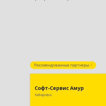
Рекомендованные партнеры
Софт-Сервис Аму
Софт-Сервис Амур
680000, Хабаровский край, Хабаровс
Хабаровск
г, Муравьева-Амурского ул., дом № 4
оф.1