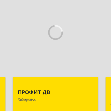
р
ПРОФИТ ДВ
ПРОФИТ ДВ
к
680000, Хабаровский край, Хабаровск
Хабаровск
,
г, Муравьева-Амурского ул, дом № 25,
9
пом.I