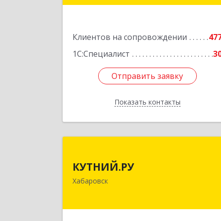
Подробне
Клиентов на сопровождении
47
1С:Специалист
3
Отправить заявку
Отправить заявку
Показать контакты
Назад
КУТНИЙ.Р
КУТНИЙ.РУ
680007, Хабаровский край, Хабаровс
Хабаровск
г, Шевчука ул, дом № 42, оф.50
Подробне