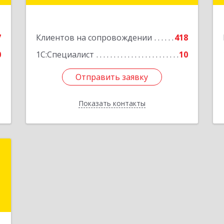
е
Подробнее
7
Клиентов на сопровождении
418
0
1С:Специалист
10
Отправить заявку
Отправить заявку
Показать контакты
Назад
У
к
5
е