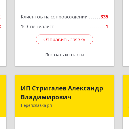
е
2
Клиентов на сопровождении
335
8
1С:Специалист
1
Отправить заявку
Отправить заявку
Показать контакты
Назад
я
ИП Стригалев Александр
ИП Стригалев Александр
"
Владимирович
Владимирович
Переяславка рп
н
682910, Хабаровский край, Имени
3
Лазо р-н, Переяславка рп, Ленина ул,
дом № 30, оф.1
е