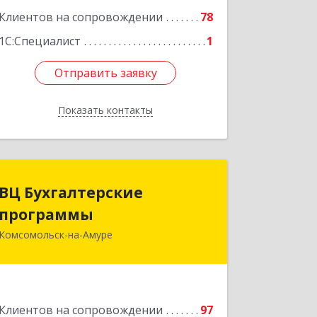
Подробнее
Клиентов на сопровождении
78
1С:Специалист
1
Отправить заявку
Отправить заявку
Показать контакты
Назад
ВЦ Бухгалтерские
ВЦ Бухгалтерские
программы
программы
Комсомольск-на-Амуре
681000, Хабаровский край,
Комсомольск-на-Амуре г, Сидоренко
ул, дом № 1А
Подробнее
Клиентов на сопровождении
97