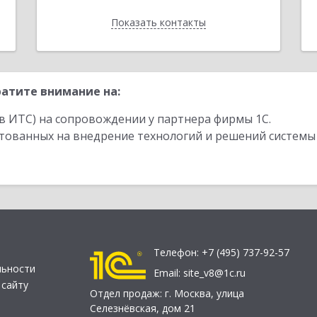
Показать контакты
Назад
атите внимание на:
в ИТС) на сопровождении у партнера фирмы 1С.
стованных на внедрение технологий и решений системы
Телефон:
+7 (495) 737-92-57
льности
Email:
site_v8@1c.ru
 сайту
Отдел продаж:
г. Москва
,
улица
Селезнёвская, дом 21