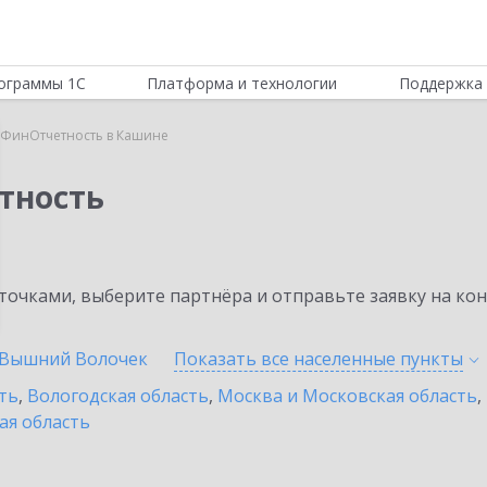
ограммы 1С
Платформа и технологии
Поддержка 
:ФинОтчетность в Кашине
тность
очками, выберите партнёра и отправьте заявку на ко
Вышний Волочек
Показать все населенные
пункты
ть
,
Вологодская область
,
Москва и Московская область
,
ая область