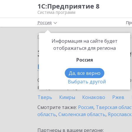
1С:Предприятие 8
Система программ
Россия
Пр
Главная
Сервисы ИТС
1С:ФинОтчетность
1С
Информация на сайте будет
отображаться для региона
Заказать 1С:ФинОтче
Россия
в Кашине
Да, все верно
Ознакомьтесь с информационными карт
Выбрать другой
внедрение продукта.
Тверь
Кимры
Конаково
Ржев
Смотрите также:
Россия
,
Тверская облас
область
,
Смоленская область
,
Ярославск
Партнеры в вашем регионе: