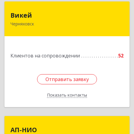
Викей
Викей
Черняховск
238150, Калининградская обл, Черняховский р-
н, Черняховск г, Гагарина ул, дом № 1а
Подробнее
Клиентов на сопровождении
52
Отправить заявку
Отправить заявку
Показать контакты
Назад
АП-НИО
АП-НИО