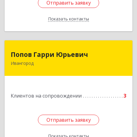
Отправить заявку
Отправить заявку
Показать контакты
Назад
Попов Гарри Юрьевич
Попов Гарри Юрьевич
Ивангород
Подробнее
Клиентов на сопровождении
3
Отправить заявку
Отправить заявку
Показать контакты
Назад