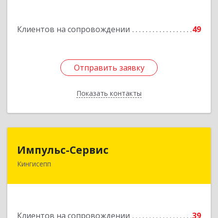
дом № 13
Клиентов на сопровождении
49
Подробнее
Отправить заявку
Отправить заявку
Показать контакты
Назад
Импульс-Сервис
Импульс-Сервис
Кингисепп
188480, Ленинградская обл, Кингисеппский р-н,
Кингисепп г, Воровского ул, дом № 40/15
Подробнее
Клиентов на сопровождении
39