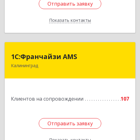
Отправить заявку
Отправить заявку
Показать контакты
Назад
1С:Франчайзи AMS
1С:Франчайзи AMS
Калининград
238325, Калининградская обл, Гурьевский р-н,
Луговое п, Центральная ул, дом № 17
Подробнее
Клиентов на сопровождении
107
Отправить заявку
Отправить заявку
Показать контакты
Назад