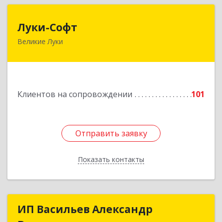
Луки-Софт
Луки-Софт
Великие Луки
182113, Псковская обл, Великие Луки г,
Октябрьский пр-кт, дом № 56А, оф.2
Подробнее
Клиентов на сопровождении
101
Отправить заявку
Отправить заявку
Показать контакты
Назад
ИП Васильев Александр
ИП Васильев Александр