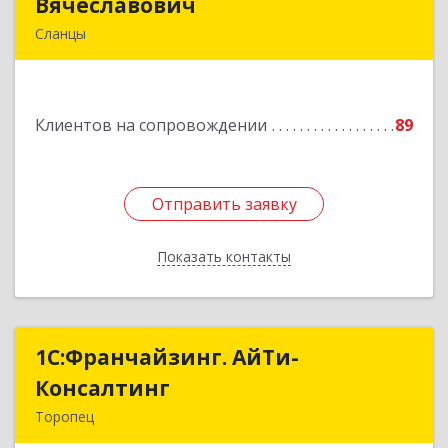
Вячеславович
Вячеславович
Сланцы
Ленинградская обл, Сланцы г, Спортивная ул,
дом № 2
Клиентов на сопровождении
89
Подробнее
Отправить заявку
Отправить заявку
Показать контакты
Назад
1С:Франчайзинг. АйТи-
1С:Франчайзинг. АйТи-
Консалтинг
Консалтинг
Торопец
172840, Тверская обл, Торопец г, Гоголя ул,