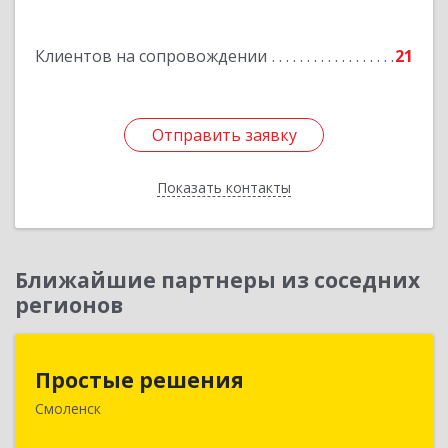
Подробнее
Клиентов на сопровождении
21
Отправить заявку
Отправить заявку
Показать контакты
Назад
Ближайшие партнеры из соседних
регионов
Простые решения
Простые решения
Смоленск
214015, Смоленская обл, Смоленск г, Большая
Краснофлотская ул, дом № 17