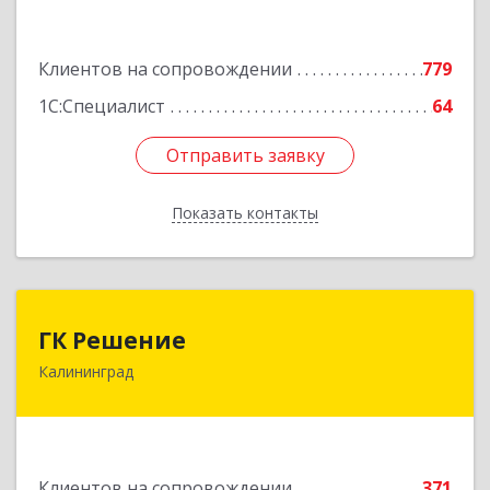
Подробнее
Клиентов на сопровождении
779
1С:Специалист
64
Отправить заявку
Отправить заявку
Показать контакты
Назад
ГК Решение
ГК Решение
Калининград
236038, Калининградская обл, Калининград г,
Липовая аллея ул, дом № 2
Подробнее
Клиентов на сопровождении
371