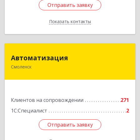
Отправить заявку
Отправить заявку
Показать контакты
Назад
Автоматизация
Автоматизация
Смоленск
214019, Смоленская обл, Смоленск г, Марии
Октябрьской ул, дом № 16, оф.107
Подробнее
Клиентов на сопровождении
271
1С:Специалист
2
Отправить заявку
Отправить заявку