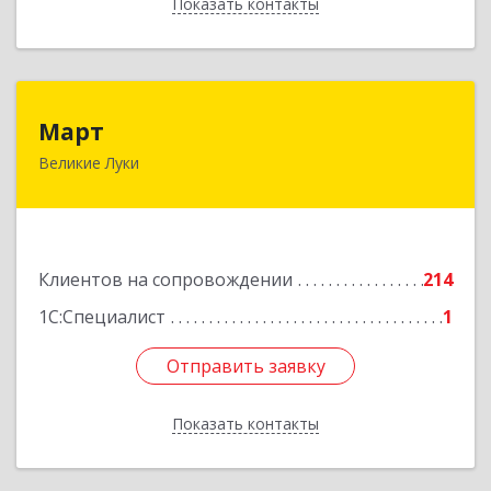
Показать контакты
Назад
Март
Март
Великие Луки
182113, Псковская обл, Великие Луки г,
Ботвина ул, дом № 17 А, пом.1003
Подробнее
Клиентов на сопровождении
214
1С:Специалист
1
Отправить заявку
Отправить заявку
Показать контакты
Назад