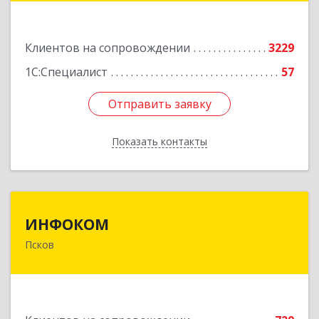
Подробнее
Клиентов на сопровождении
3229
1С:Специалист
57
Отправить заявку
Отправить заявку
Показать контакты
Назад
ИНФОКОМ
ИНФОКОМ
Псков
180000, Псковская обл, Псков г, Советская ул,
дом № 42г
Подробнее