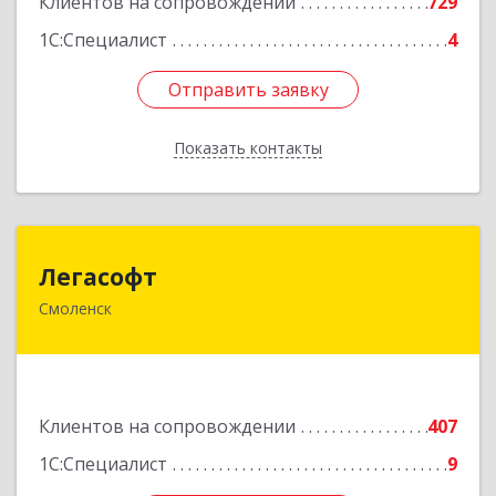
Клиентов на сопровождении
729
1С:Специалист
4
Отправить заявку
Отправить заявку
Показать контакты
Назад
Легасофт
Легасофт
Смоленск
214018, Смоленская обл, Смоленск г, Ново-
Рославльская ул, дом № 13
Подробнее
Клиентов на сопровождении
407
1С:Специалист
9