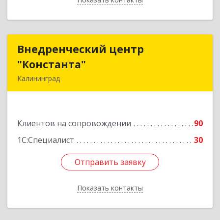
Внедренческий центр
Внедренческий центр
"Константа"
"Константа"
Калининград
236006, Калининградская обл, Калининград г,
К.Маркса ул, дом № 18, оф.701
Клиентов на сопровождении
90
Подробнее
1С:Специалист
30
Отправить заявку
Отправить заявку
Показать контакты
Назад