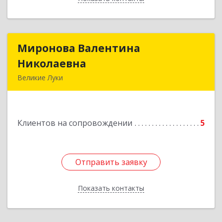
Миронова Валентина
Миронова Валентина
Николаевна
Николаевна
Великие Луки
Подробнее
Клиентов на сопровождении
5
Отправить заявку
Отправить заявку
Показать контакты
Назад