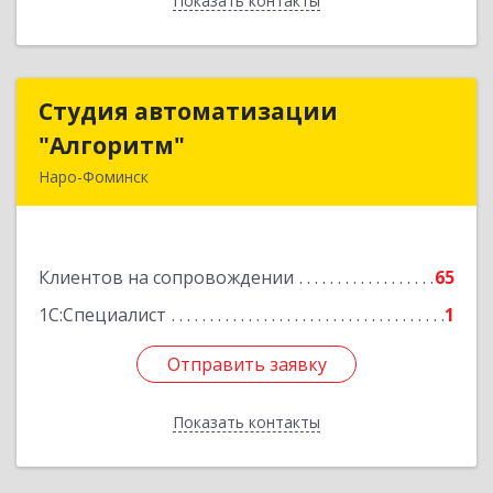
Показать контакты
Назад
Студия автоматизации
Студия автоматизации
"Алгоритм"
"Алгоритм"
Наро-Фоминск
143306, Московская обл, г.о. Наро-Фоминский,
Наро-Фоминск г, Латышская ул, дом № 13А,
пом.4
Клиентов на сопровождении
65
Подробнее
1С:Специалист
1
Отправить заявку
Отправить заявку
Показать контакты
Назад