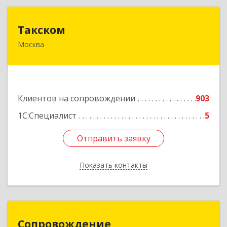
Такском
Такском
Москва
119034, Москва г, Барыковский пер, дом №
4,стр.2
Подробнее
Клиентов на сопровождении
903
1С:Специалист
5
Отправить заявку
Отправить заявку
Показать контакты
Назад
Сопровождение
Сопровождение