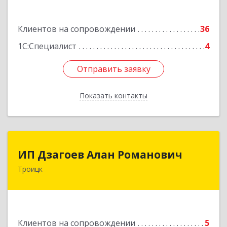
Подробнее
Клиентов на сопровождении
36
1С:Специалист
4
Отправить заявку
Отправить заявку
Показать контакты
Назад
ИП Дзагоев Алан Романович
ИП Дзагоев Алан Романович
Троицк
119297, Москва
г,пос.Московский,ул.Родниковая,дом
30,к.1,кв.500Текстильщиков ул, дом № 6
Подробнее
Клиентов на сопровождении
5