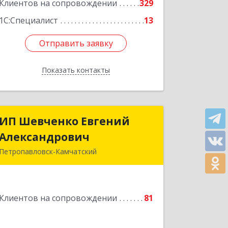
Клиентов на сопровождении
329
1С:Специалист
13
Отправить заявку
Отправить заявку
Показать контакты
Назад
ИП Шевченко Евгений
ИП Шевченко Евгений
Александрович
Александрович
Петропавловск-Камчатский
683010, Камчатский край,
Петропавловск-Камчатский г,
Капитана Драбкина ул, дом № 14, кв.3
Клиентов на сопровождении
81
Подробнее