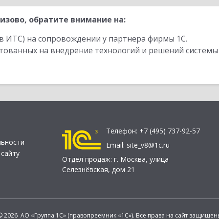
изово, обратите внимание на:
в ИТС) на сопровождении у партнера фирмы 1С.
стованных на внедрение технологий и решений системы
Телефон:
+7 (495) 737-92-57
льности
Email:
site_v8@1c.ru
 сайту
Отдел продаж:
г. Москва
,
улица
Селезнёвская, дом 21
© 2026 АО «Группа 1С» (правопреемник «1С»). Все права на сайт защищен