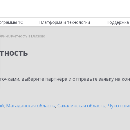
ограммы 1С
Платформа и технологии
Поддержка 
:ФинОтчетность в Елизово
тность
очками, выберите партнёра и отправьте заявку на ко
ай
,
Магаданская область
,
Сахалинская область
,
Чукотски