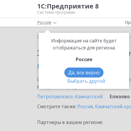
1С:Предприятие 8
Система программ
Россия
Пр
Главная
Сервисы ИТС
1С:ФинОтчетность
1С
Информация на сайте будет
отображаться для региона
Заказать 1С:ФинОтче
Россия
в Елизово
Да, все верно
Ознакомьтесь с информационными карт
Выбрать другой
внедрение продукта.
Петропавловск-Камчатский
Елизово
Смотрите также:
Россия
,
Камчатский кр
Партнеры в вашем регионе: