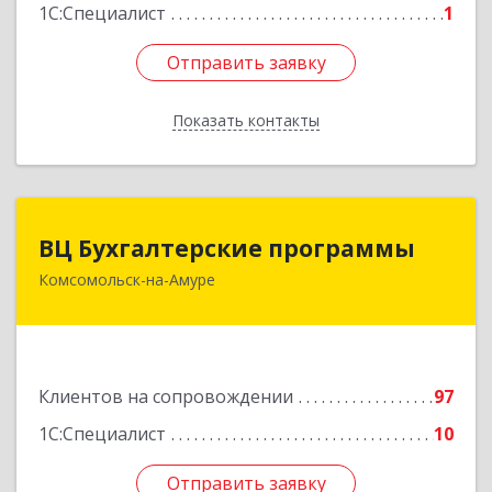
1С:Специалист
1
Отправить заявку
Отправить заявку
Показать контакты
Назад
ВЦ Бухгалтерские программы
ВЦ Бухгалтерские программы
Комсомольск-на-Амуре
681000, Хабаровский край, Комсомольск-на-
Амуре г, Сидоренко ул, дом № 1А
Подробнее
Клиентов на сопровождении
97
1С:Специалист
10
Отправить заявку
Отправить заявку