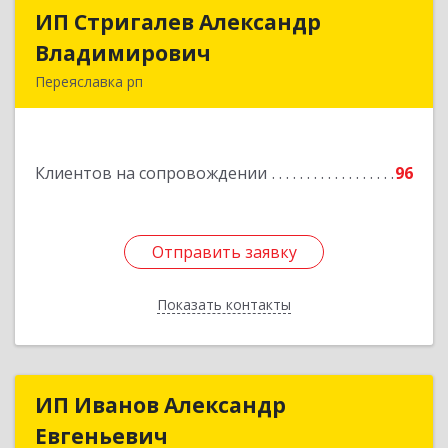
ИП Стригалев Александр
ИП Стригалев Александр
Владимирович
Владимирович
Переяславка рп
682910, Хабаровский край, Имени Лазо р-н,
Переяславка рп, Ленина ул, дом № 30, оф.1
Клиентов на сопровождении
96
Подробнее
Отправить заявку
Отправить заявку
Показать контакты
Назад
ИП Иванов Александр
ИП Иванов Александр
Евгеньевич
Евгеньевич