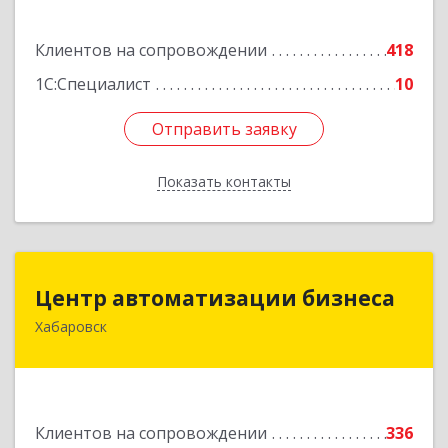
Подробнее
Клиентов на сопровождении
418
1С:Специалист
10
Отправить заявку
Отправить заявку
Показать контакты
Назад
Центр автоматизации бизнеса
Центр автоматизации бизнеса
Хабаровск
680030, Хабаровский край, Хабаровск г, Ленина
ул, дом № 4, оф.802
Подробнее
Клиентов на сопровождении
336