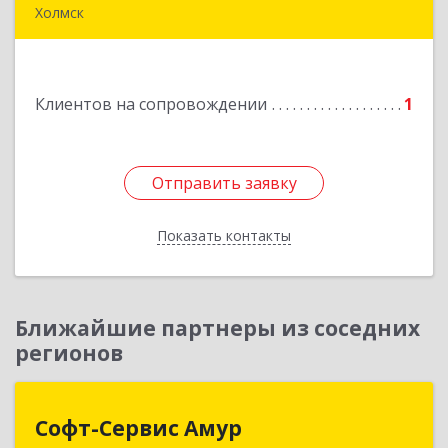
Холмск
694620, Сахалинская обл, Холмский р-н, Холмск
г, Бульвар Дружбы ул, дом № 5, кв.39
Клиентов на сопровождении
1
Подробнее
Отправить заявку
Отправить заявку
Показать контакты
Назад
Ближайшие партнеры из соседних
регионов
Софт-Сервис Амур
Софт-Сервис Амур