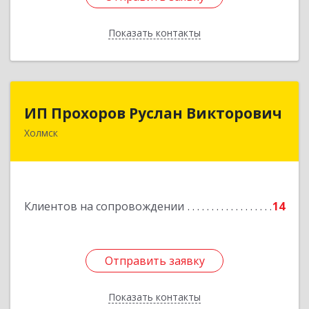
Показать контакты
Назад
ИП Прохоров Руслан Викторович
ИП Прохоров Руслан Викторович
Холмск
694620, Сахалинская обл, Холмский р-н, Холмск
г, Александра Матросова ул, дом № 6Б, кв.32
Подробнее
Клиентов на сопровождении
14
Отправить заявку
Отправить заявку
Показать контакты
Назад