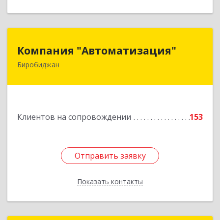
Компания "Автоматизация"
Компания "Автоматизация"
Биробиджан
679016, Еврейская Аобл, Биробиджан г,
Советская ул, дом № 59, кв.3
Подробнее
Клиентов на сопровождении
153
Отправить заявку
Отправить заявку
Показать контакты
Назад