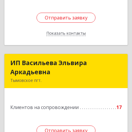
Отправить заявку
Отправить заявку
Показать контакты
Назад
ИП Васильева Эльвира
ИП Васильева Эльвира
Аркадьевна
Аркадьевна
Тымовское пгт.
694400, Сахалинская обл, Тымовский р-н,
Тымовское пгт, Красноармейская ул, дом № 34,
кв.9
Клиентов на сопровождении
17
Подробнее
Отправить заявку
Отправить заявку