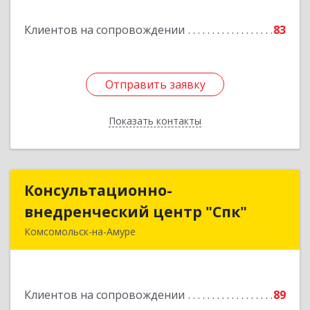
Клиентов на сопровождении
83
Подробнее
Отправить заявку
Отправить заявку
Показать контакты
Назад
Консультационно-
Консультационно-
внедренческий центр "Спк"
внедренческий центр "Спк"
Комсомольск-на-Амуре
681013, Хабаровский край, Комсомольск-на-
Амуре г, Димитрова, дом № 5, кв.302
Клиентов на сопровождении
89
Подробнее