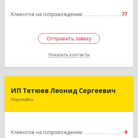
Подробнее
Клиентов на сопровождении
77
Отправить заявку
Отправить заявку
Показать контакты
Назад
ИП Тетюев Леонид Сергеевич
ИП Тетюев Леонид Сергеевич
Поронайск
694242, Сахалинская обл, Поронайск г, Фрунзе
ул, дом № 14, кв.51
Подробнее
Клиентов на сопровождении
9