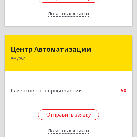
Показать контакты
Назад
Центр Автоматизации
Центр Автоматизации
Амурск
682640, Хабаровский край, Амурск г, Мира пр-
кт, дом № 55, оф.2
Подробнее
Клиентов на сопровождении
50
Отправить заявку
Отправить заявку
Показать контакты
Назад