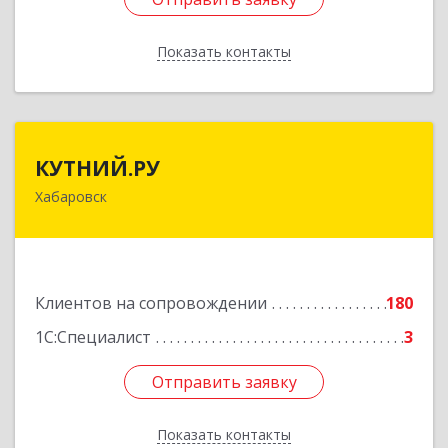
Показать контакты
Назад
КУТНИЙ.РУ
КУТНИЙ.РУ
Хабаровск
680007, Хабаровский край, Хабаровск г,
Шевчука ул, дом № 42, оф.505
Подробнее
Клиентов на сопровождении
180
1С:Специалист
3
Отправить заявку
Отправить заявку
Показать контакты
Назад