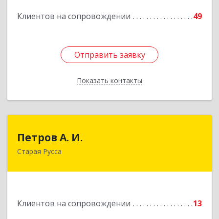
Клиентов на сопровождении
49
Подробнее
Отправить заявку
Отправить заявку
Показать контакты
Назад
Петров А. И.
Петров А. И.
Старая Русса
Старая Русса, пер.Волотовский, д.23
Подробнее
Клиентов на сопровождении
13