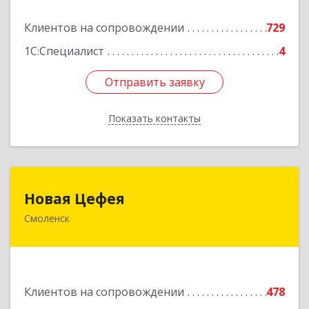
Подробнее
Клиентов на сопровождении
729
1С:Специалист
4
Отправить заявку
Отправить заявку
Показать контакты
Назад
Новая Цефея
Новая Цефея
Смоленск
214018, Смоленская обл, Смоленск г, Раевского
ул, дом № 10
Подробнее
Клиентов на сопровождении
478