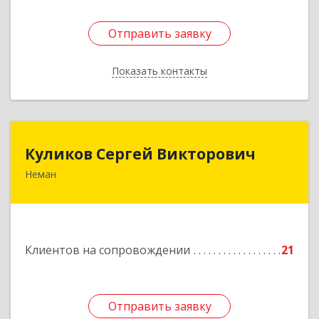
Отправить заявку
Отправить заявку
Показать контакты
Назад
Куликов Сергей Викторович
Куликов Сергей Викторович
Неман
238710, Калининградская обл, Неман г,
Красноармейская ул, дом № 8, кв.60
Подробнее
Клиентов на сопровождении
21
Отправить заявку
Отправить заявку