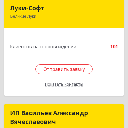
Луки-Софт
Луки-Софт
Великие Луки
182113, Псковская обл, Великие Луки г,
Октябрьский пр-кт, дом № 56А, оф.2
Подробнее
Клиентов на сопровождении
101
Отправить заявку
Отправить заявку
Показать контакты
Назад
ИП Васильев Александр
ИП Васильев Александр
Вячеславович
Вячеславович