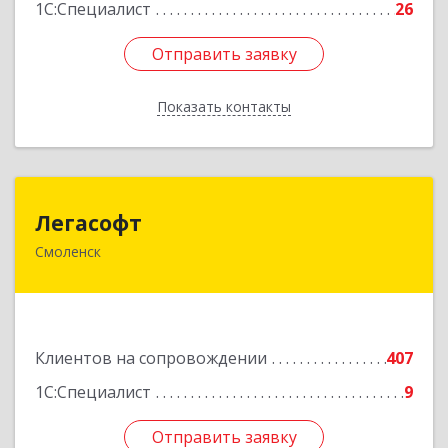
1С:Специалист
26
Отправить заявку
Отправить заявку
Показать контакты
Назад
Легасофт
Легасофт
Смоленск
214018, Смоленская обл, Смоленск г, Ново-
Рославльская ул, дом № 13
Подробнее
Клиентов на сопровождении
407
1С:Специалист
9
Отправить заявку
Отправить заявку