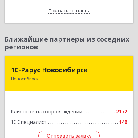
Показать контакты
Назад
Ближайшие партнеры из соседних
регионов
1С-Рарус Новосибирск
1С-Рарус Новосибирск
Новосибирск
630015, Новосибирская обл, Новосибирск г,
Планетная ул, дом № 30,производственный
корпус 2Б, пом.5а
Подробнее
Клиентов на сопровождении
2172
1С:Специалист
146
Отправить заявку
Отправить заявку