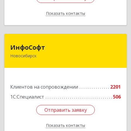
Показать контакты
Назад
ИнфоСофт
ИнфоСофт
Новосибирск
630091, Новосибирская обл, Новосибирск г,
Крылова ул, дом № 31
Подробнее
Клиентов на сопровождении
2201
1С:Специалист
506
Отправить заявку
Отправить заявку
Показать контакты
Назад