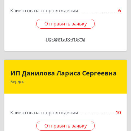
Подробнее
Клиентов на сопровождении
6
Отправить заявку
Отправить заявку
Показать контакты
Назад
ИП Данилова Лариса Сергеевна
ИП Данилова Лариса Сергеевна
Бердск
633004, Новосибирская обл, Бердск г, Озерная
ул, дом № 42, кв.40
Подробнее
Клиентов на сопровождении
10
Отправить заявку
Отправить заявку