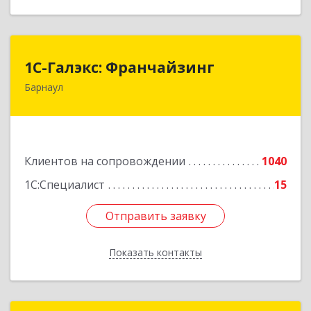
1С-Галэкс: Франчайзинг
1С-Галэкс: Франчайзинг
Барнаул
656015, Алтайский край, Барнаул г, Деповская
ул, дом № 7, каб.А-105
Подробнее
Клиентов на сопровождении
1040
1С:Специалист
15
Отправить заявку
Отправить заявку
Показать контакты
Назад