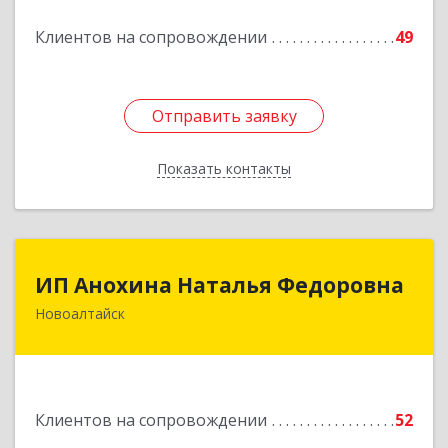
Клиентов на сопровождении
49
Подробнее
Отправить заявку
Отправить заявку
Показать контакты
Назад
ИП Анохина Наталья Федоровна
ИП Анохина Наталья Федоровна
Новоалтайск
658041, Алтайский край, Новоалтайск г,
Белоярская ул, дом № 132
Подробнее
Клиентов на сопровождении
52