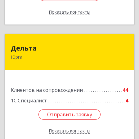
Показать контакты
Назад
Дельта
Дельта
Юрга
652050, Кемеровская область - Кузбасс обл,
Юрга г, Ленинградская ул, дом № 52, оф.32
Подробнее
Клиентов на сопровождении
44
1С:Специалист
4
Отправить заявку
Отправить заявку
Показать контакты
Назад