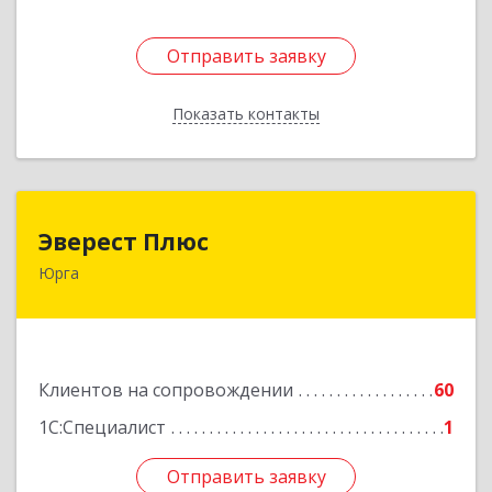
Отправить заявку
Отправить заявку
Показать контакты
Назад
Эверест Плюс
Эверест Плюс
Юрга
652055, Кемеровская обл, Юрга г, Московская
ул, дом № 9, оф.1
Подробнее
Клиентов на сопровождении
60
1С:Специалист
1
Отправить заявку
Отправить заявку