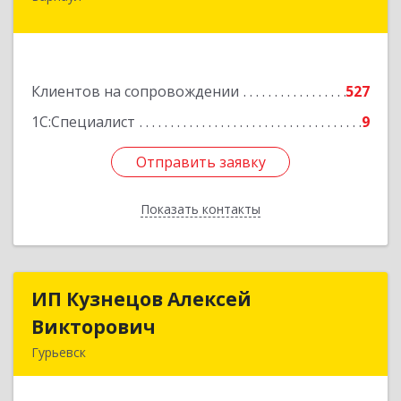
дом № 65
Подробнее
Клиентов на сопровождении
527
1С:Специалист
9
Отправить заявку
Отправить заявку
Показать контакты
Назад
ИП Кузнецов Алексей
ИП Кузнецов Алексей
Викторович
Викторович
Гурьевск
652780, Кемеровская обл, Гурьевский р-н,
Гурьевск г, Суворова ул, дом № 32