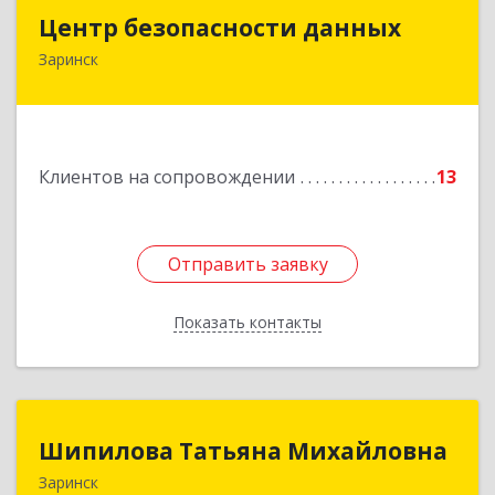
Центр безопасности данных
Центр безопасности данных
Заринск
659100, Алтайский край, Заринск г, Таратынова
ул, дом № 11, кв.9
Подробнее
Клиентов на сопровождении
13
Отправить заявку
Отправить заявку
Показать контакты
Назад
Шипилова Татьяна Михайловна
Шипилова Татьяна Михайловна
Заринск