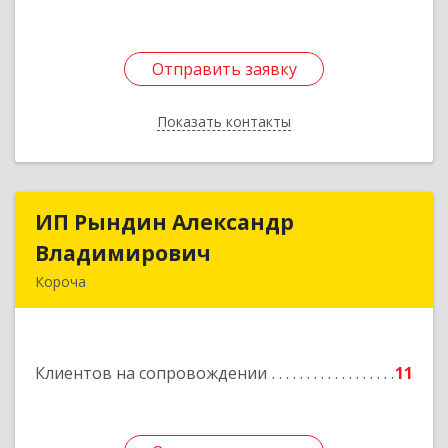
Отправить заявку
Отправить заявку
Показать контакты
Назад
ИП Рындин Александр
ИП Рындин Александр
Владимирович
Владимирович
Короча
309 201, Белгородская обл, Корочанский р-н,
Дальняя Игуменка с, Кураковка ул, дом № 76
Клиентов на сопровождении
11
Подробнее