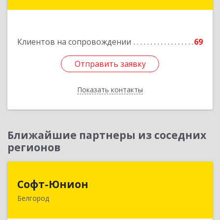
дом № 21, кв.21
Подробнее
Клиентов на сопровождении
69
Отправить заявку
Отправить заявку
Показать контакты
Назад
Ближайшие партнеры из соседних
регионов
Софт-Юнион
Софт-Юнион
Белгород
308014, Белгородская обл, Белгород г, Садовая
ул, дом № 3а, оф.4/1