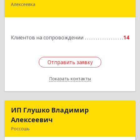
Алексеевка
309850, Белгородская обл, Алексеевский р-н,
Алексеевка г, Совхозная ул, дом № 23, кв.2
Подробнее
Клиентов на сопровождении
14
Отправить заявку
Отправить заявку
Показать контакты
Назад
ИП Глушко Владимир
ИП Глушко Владимир
Алексеевич
Алексеевич
Россошь
396650, Воронежская обл, Россошанский р-н,