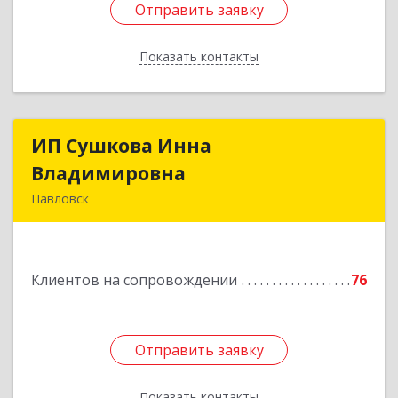
Отправить заявку
Отправить заявку
Показать контакты
Назад
ИП Сушкова Инна
ИП Сушкова Инна
Владимировна
Владимировна
Павловск
396420, Воронежская обл, Павловский р-н,
Павловск г, Цветочная ул, дом № 4/2
Клиентов на сопровождении
76
Подробнее
Отправить заявку
Отправить заявку
Показать контакты
Назад