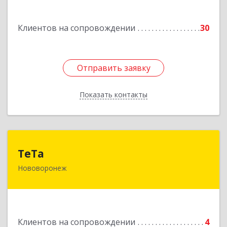
Россошь г,ул Октябрьская 76 Г
Клиентов на сопровождении
30
Подробнее
Отправить заявку
Отправить заявку
Показать контакты
Назад
ТеТа
ТеТа
Нововоронеж
396 073, Нововоронеж г, а/я, дом № 30
Подробнее
Клиентов на сопровождении
4