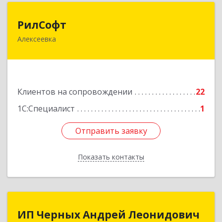
РилСофт
РилСофт
Алексеевка
309850, Белгородская обл, Алексеевский р-н,
Алексеевка г, 1-й Мостовой пер, дом № 5А
Подробнее
Клиентов на сопровождении
22
1С:Специалист
1
Отправить заявку
Отправить заявку
Показать контакты
Назад
ИП Черных Андрей Леонидович
ИП Черных Андрей Леонидович