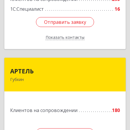
1С:Специалист
16
Отправить заявку
Отправить заявку
Показать контакты
Назад
АРТЕЛЬ
АРТЕЛЬ
Губкин
309181, Белгородская обл, Губкинский р-н,
Губкин г, Мира ул, дом № 20, оф.506
Подробнее
Клиентов на сопровождении
180