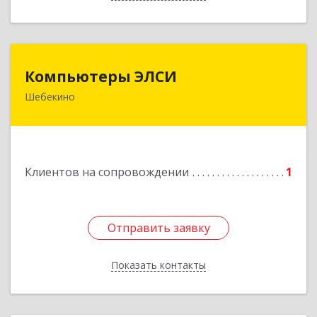
Компьютеры ЭЛСИ
Компьютеры ЭЛСИ
Шебекино
309290, Белгородская обл, Шебекино,
ул.Ленина , д.12
Подробнее
Клиентов на сопровождении
1
Отправить заявку
Отправить заявку
Показать контакты
Назад