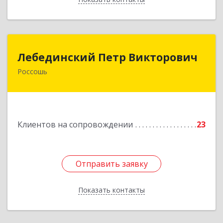
Лебединский Петр Викторович
Лебединский Петр Викторович
Россошь
396650, Воронежская обл., г. Россошь, пер.
Крамского 11
Подробнее
Клиентов на сопровождении
23
Отправить заявку
Отправить заявку
Показать контакты
Назад