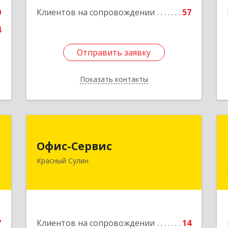
корпус 1, ком.19
0
Клиентов на сопровождении
57
Подробнее
4
Отправить заявку
Отправить заявку
Показать контакты
Назад
й
Офис-Сервис
ч
Офис-Сервис
346350, Ростовская обл, р-н
Красный Сулин
Красносулинский, Красный Сулин г,
,
Заводская ул, дом № 1
-
5
Подробнее
е
7
Клиентов на сопровождении
14