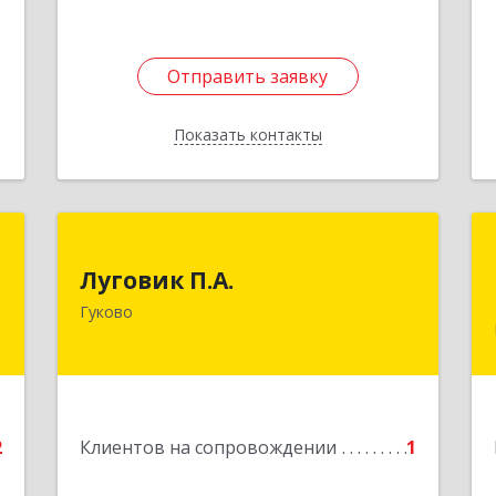
Отправить заявку
Отправить заявку
Показать контакты
Назад
Т
Луговик П.А.
Луговик П.А.
,
Гуково
Подробнее
м
2
е
2
Клиентов на сопровождении
1
1