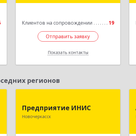
е
Подробнее
6
Клиентов на сопровождении
19
Отправить заявку
Отправить заявку
Показать контакты
Назад
седних регионов
а
Предприятие ИНИС
Предприятие ИНИС
-
346430, Ростовская обл, Новочеркасск
Новочеркасск
9
г, Московская ул, дом № 6, оф.8
е
Подробнее