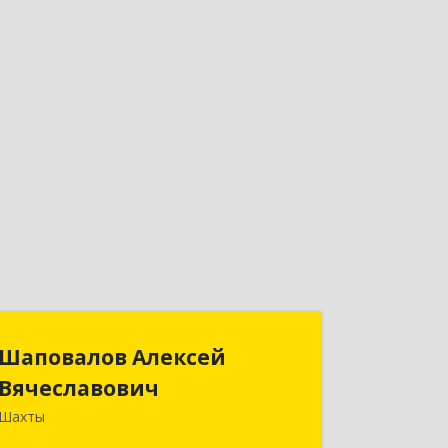
Шаповалов Алексей
Шаповалов Алексей
Вячеславович
Вячеславович
Шахты
346510, Шахты г, Ленина ул, дом №
142