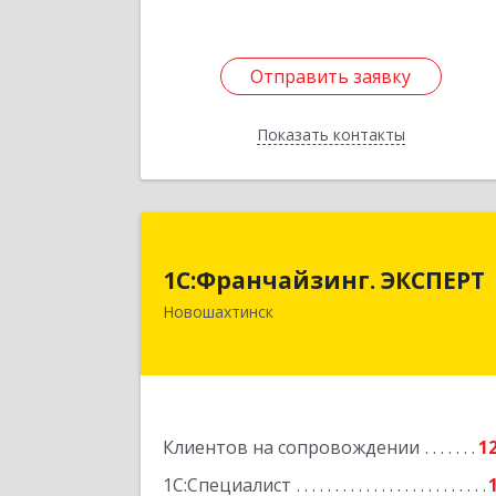
Отправить заявку
Отправить заявку
Показать контакты
Назад
1С:Франчайзинг. ЭКСПЕР
1С:Франчайзинг. ЭКСПЕРТ
346901, Ростовская обл
Новошахтинск
Новошахтинск г, Куйбышева ул, до
№ 6, кв.
Подробне
Клиентов на сопровождении
1
1С:Специалист