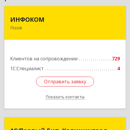
ИНФОКОМ
ИНФОКОМ
Псков
180000, Псковская обл, Псков г, Советская ул,
дом № 42г
Подробнее
Клиентов на сопровождении
729
1С:Специалист
4
Отправить заявку
Отправить заявку
Показать контакты
Назад
1С:Первый Бит, Калининград