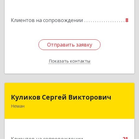
Подробнее
Клиентов на сопровождении
8
Отправить заявку
Отправить заявку
Показать контакты
Назад
Куликов Сергей Викторович
Куликов Сергей Викторович
Неман
238710, Калининградская обл, Неман г,
Красноармейская ул, дом № 8, кв.60
Подробнее