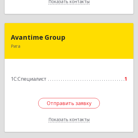
Показать контакты
Назад
Avantime Group
Avantime Group
Рига
Asites 4, Riga, LV-1004
Подробнее
1С:Специалист
1
Отправить заявку
Отправить заявку
Показать контакты
Назад