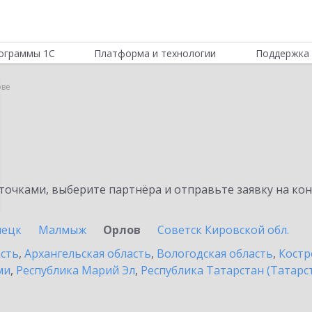
ограммы 1С
Платформа и технологии
Поддержка 
ове
очками, выберите партнёра и отправьте заявку на ко
пецк
Малмыж
Орлов
Советск Кировской обл.
асть
,
Архангельская область
,
Вологодская область
,
Костр
ми
,
Республика Марий Эл
,
Республика Татарстан (Татарс