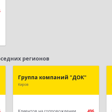
5
е
седних регионов
а
Группа компаний "ДОК"
Группа компаний "ДОК"
Киров
,
610017, Кировская обл, Киров г,
8
Горького ул, дом № 17
е
Подробнее
5
Клиентов на сопровождении
496