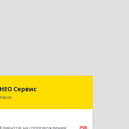
НЕО Сервис
НЕО Сервис
Киров
610045, Кировская обл, Киров г,
Ульяновская ул, дом № 36
Подробнее
Клиентов на сопровождении
258