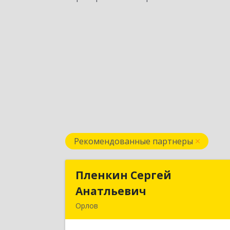
Рекомендованные партнеры
Пленкин Сергей
Пленкин Серге
Анатльевич
Анатльеви
Орлов
612 270, 612270, Кировская обл, 
Орлов г, Ленина ул, дом. 12