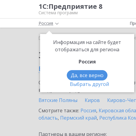
1С:Предприятие 8
Система программ
Россия
Пр
Главная
Сервисы ИТС
1С-ЭПД
1С-ЭПД в Орл
Информация на сайте будет
отображаться для региона
Заказать 1С-ЭПД
Россия
в Орлове
Да, все верно
Ознакомьтесь с информационными карт
Выбрать другой
внедрение продукта.
Вятские Поляны
Киров
Кирово-Че
Смотрите также:
Россия
,
Кировская обл
область
,
Пермский край
,
Республика Ко
Партнеры в вашем регионе: