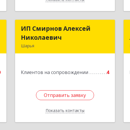
л
ИП Смирнов Алексей
ИП Смирнов Алексей
ч
Николаевич
Николаевич
Шарья
д
Подробнее
.
0
Клиентов на сопровождении
4
е
Отправить заявку
Отправить заявку
Показать контакты
Назад