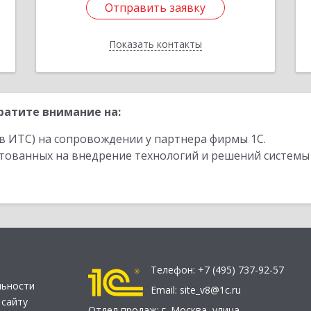
Отправить заявку
Отправить заявку
Показать контакты
Назад
ратите внимание на:
в ИТС) на сопровождении у партнера фирмы 1С.
стованных на внедрение технологий и решений системы
Телефон:
+7 (495) 737-92-57
льности
Email:
site_v8@1c.ru
 сайту
Отдел продаж:
г. Москва
,
улица