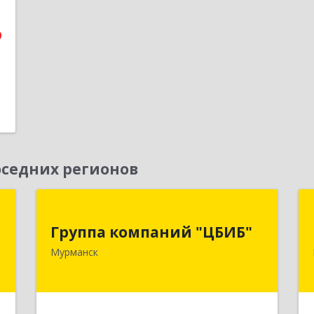
9
седних регионов
й
Группа компаний "ЦБИБ"
"
Группа компаний "ЦБИБ"
183010, Мурманская обл, Мурманск г,
Мурманск
Кирова пр-кт, дом № 17
,
0
Подробнее