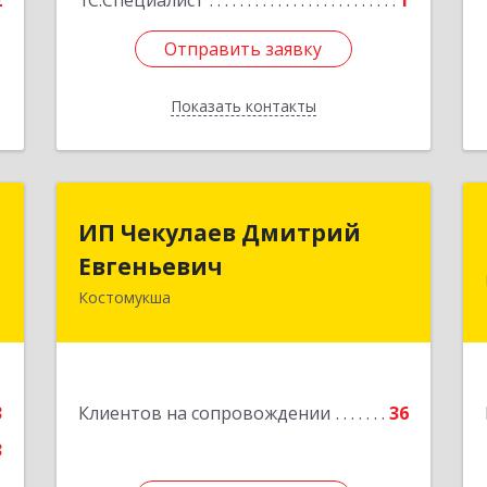
2
1С:Специалист
1
Отправить заявку
Отправить заявку
Показать контакты
Назад
-
ИП Чекулаев Дмитрий
ИП Чекулаев Дмитрий
"
Евгеньевич
Евгеньевич
Костомукша
,
Подробнее
,
1
е
3
Клиентов на сопровождении
36
3