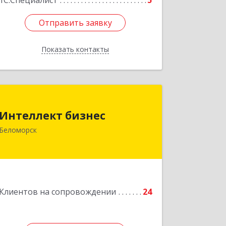
1С:Специалист
5
Отправить заявку
Отправить заявку
Показать контакты
Назад
Интеллект бизнес
Интеллект бизнес
г. Беломорск, Портовое шоссе, д.1
Беломорск
Подробнее
Клиентов на сопровождении
24