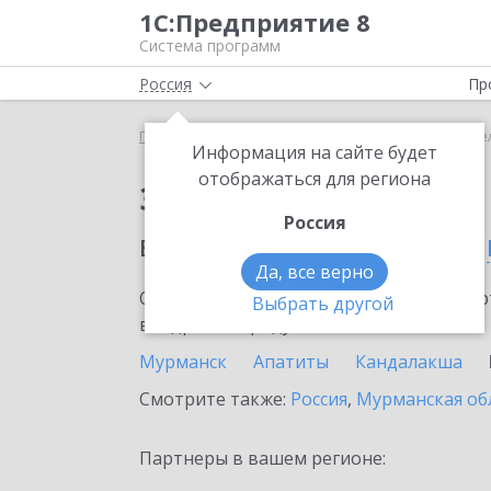
1С:Предприятие 8
Система программ
Россия
Пр
Главная
Сервисы ИТС
1С-ЭПД
1С-ЭПД в насе
Информация на сайте будет
отображаться для региона
Заказать 1С-ЭПД
Россия
в населенном пунте
Ко
Да, все верно
Ознакомьтесь с информационными карт
Выбрать другой
внедрение продукта.
Мурманск
Апатиты
Кандалакша
Смотрите также:
Россия
,
Мурманская об
Партнеры в вашем регионе: