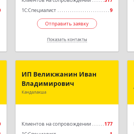
1
Клиентов на сопровождении
317
0
1С:Специалист
9
Отправить заявку
Отправить заявку
Показать контакты
Назад
А
ИП Великжанин Иван
ИП Великжанин Иван
Владимирович
Владимирович
,
7
Кандалакша
184046, Мурманская обл, Кандалакша
г, Наймушина ул, дом № 16, кв.37
е
Подробнее
0
Клиентов на сопровождении
177