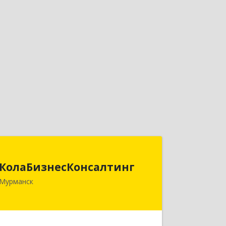
КолаБизнесКонсалтинг
КолаБизнесКонсалтинг
183074, Мурманская обл, Мурманск г,
Мурманск
Полярный Круг ул, дом № 3
Подробнее