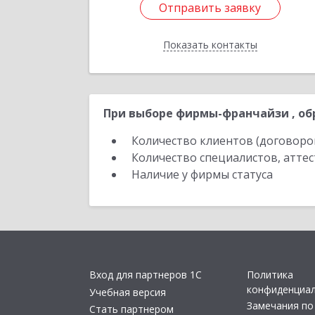
Отправить заявку
Отправить заявку
Показать контакты
Назад
При выборе фирмы-франчайзи , об
Количество клиентов (договоро
Количество специалистов, атте
Наличие у фирмы статуса
Вход для партнеров 1С
Политика
конфиденциа
Учебная версия
Замечания по
Стать партнером