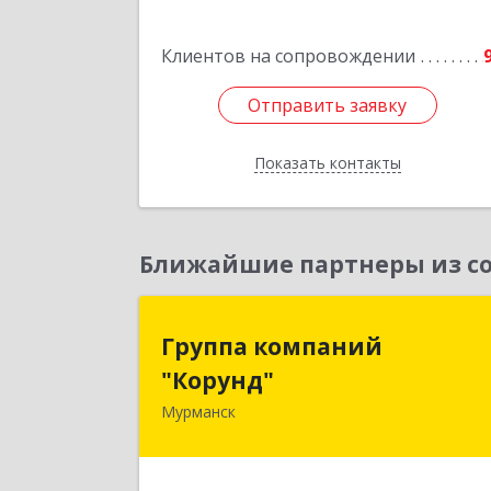
Клиентов на сопровождении
Отправить заявку
Отправить заявку
Показать контакты
Назад
Ближайшие партнеры из со
Группа компани
Группа компаний
"Корунд
"Корунд"
Мурманск
183025, Мурманская обл, Мурманск г
Тарана ул, дом № 1