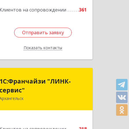
Клиентов на сопровождении
361
Отправить заявку
Отправить заявку
Показать контакты
Назад
1С:Франчайзи "ЛИНК-
1С:Франчайзи "ЛИНК-
сервис"
сервис"
Архангельск
163000, Архангельская обл,
Архангельск г, Ленина пл., дом № 4,
оф.1810 (18 этаж)
Подробнее