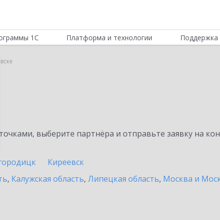
ограммы 1С
Платформа и технологии
Поддержка 
вске
очками, выберите партнёра и отправьте заявку на ко
городицк
Киреевск
ть
,
Калужская область
,
Липецкая область
,
Москва и Моск