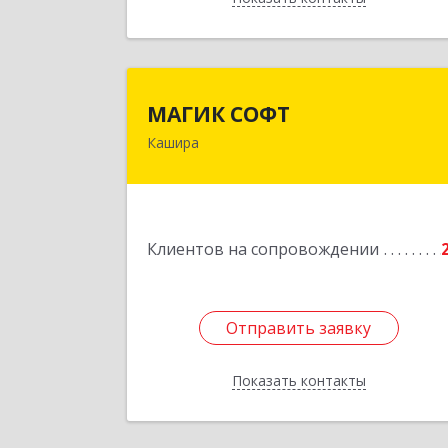
МАГИК СОФ
МАГИК СОФТ
Кашира
Подробне
Клиентов на сопровождении
Отправить заявку
Отправить заявку
Показать контакты
Назад