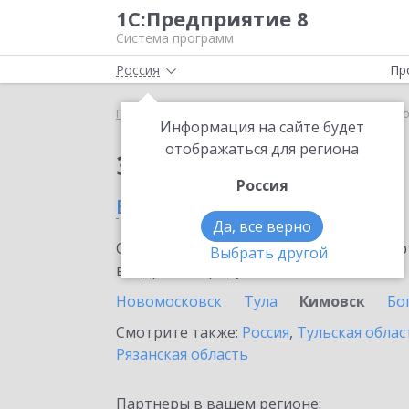
1С:Предприятие 8
Система программ
Россия
Пр
Главная
Сервисы ИТС
1С-ЭПД
1С-ЭПД в Кимо
Информация на сайте будет
отображаться для региона
Заказать 1С-ЭПД
Россия
в Кимовске
Да, все верно
Ознакомьтесь с информационными карт
Выбрать другой
внедрение продукта.
Новомосковск
Тула
Кимовск
Бо
Смотрите также:
Россия
,
Тульская облас
Рязанская область
Партнеры в вашем регионе: