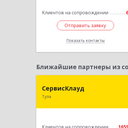
Подробне
Клиентов на сопровождении
Отправить заявку
Отправить заявку
Показать контакты
Назад
Ближайшие партнеры из со
СервисКлау
СервисКлауд
Тула
300028, Тульская обл, Тула г, Болдин
ул, дом № 98, оф.54
Подробне
Клиентов на сопровождении
165