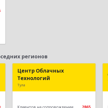
е
6
седних регионов
д
Центр Облачных
Центр Облачных
Технологий
Технологий
а
Тула
5
300000, Тульская обл, г.о. город Тула,
Тула г, Жуковского ул, дом № 58,
е
пом.602
9
Клиентов на сопровождении
2865