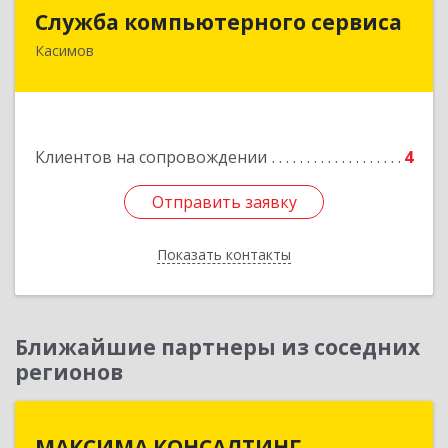
Служба компьютерного сервиса
Служба компьютерного сервиса
Касимов
391300, Рязанская обл., г.Касимов, ул.Советская
136
Подробнее
Клиентов на сопровождении
4
Отправить заявку
Отправить заявку
Показать контакты
Назад
Ближайшие партнеры из соседних
регионов
МАКСИМА КОНСАЛТИНГ
МАКСИМА КОНСАЛТИНГ