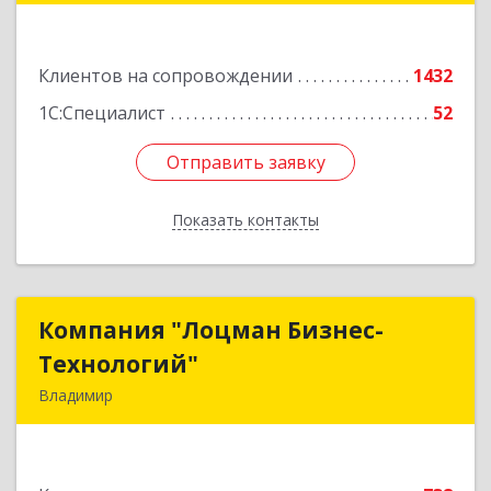
Подробнее
Клиентов на сопровождении
1432
1С:Специалист
52
Отправить заявку
Отправить заявку
Показать контакты
Назад
Компания "Лоцман Бизнес-
Компания "Лоцман Бизнес-
Технологий"
Технологий"
Владимир
600015, Владимирская обл, Владимир г,
Чайковского ул, дом № 40А, оф.21