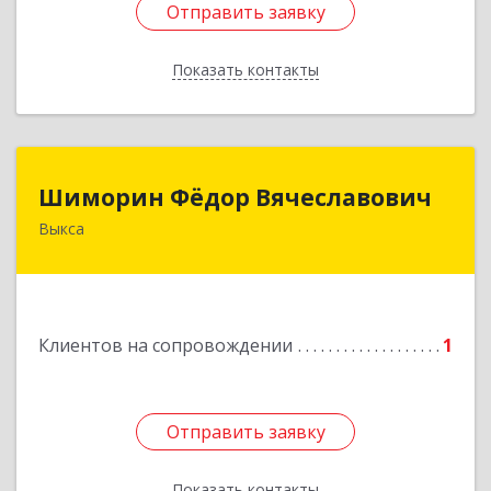
Отправить заявку
Отправить заявку
Показать контакты
Назад
Шиморин Фёдор Вячеславович
Шиморин Фёдор Вячеславович
Выкса
Подробнее
Клиентов на сопровождении
1
Отправить заявку
Отправить заявку
Показать контакты
Назад