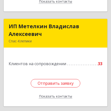
Показать контакты
Назад
ИП Метелкин Владислав
ИП Метелкин Владислав
Алексеевич
Алексеевич
Спас-Клепики
391030, Рязанская обл, Спас-Клепики г, 1 Мая ул,
дом № 10
Клиентов на сопровождении
33
Подробнее
Отправить заявку
Отправить заявку
Показать контакты
Назад