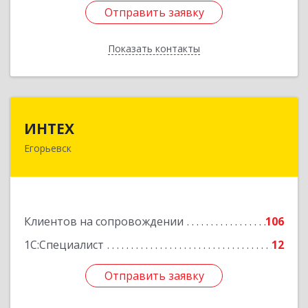
Отправить заявку
Отправить заявку
Показать контакты
Назад
ИНТЕХ
ИНТЕХ
Егорьевск
140300, Московская обл, Егорьевск г, 5-й мкр,
дом № 10, оф.2
Подробнее
Клиентов на сопровождении
106
1С:Специалист
12
Отправить заявку
Отправить заявку