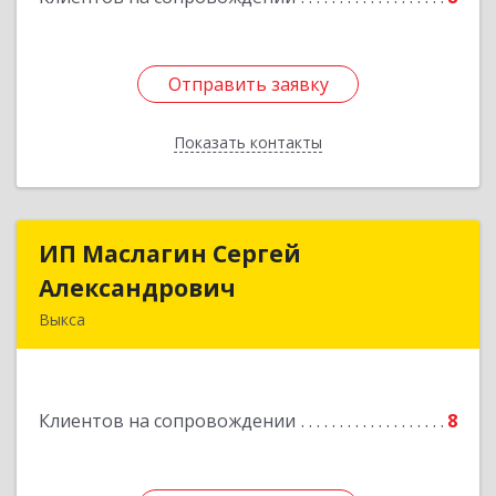
Отправить заявку
Отправить заявку
Показать контакты
Назад
ИП Маслагин Сергей
ИП Маслагин Сергей
Александрович
Александрович
Выкса
607060, Нижегородская обл, , Выкса г, Красная
пл., 16/61
Клиентов на сопровождении
8
Подробнее