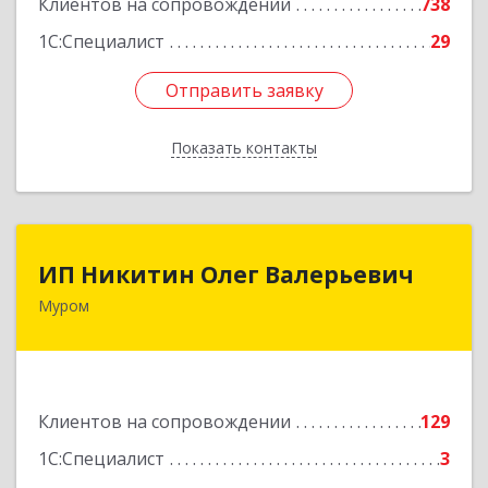
Клиентов на сопровождении
738
Подробнее
1С:Специалист
29
Отправить заявку
Отправить заявку
Показать контакты
Назад
ИП Никитин Олег Валерьевич
ИП Никитин Олег Валерьевич
Муром
602267, Владимирская обл, Муром г,
Коммунистическая ул., дом № 36
Подробнее
Клиентов на сопровождении
129
1С:Специалист
3