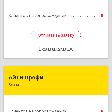
Подробнее
Клиентов на сопровождении
9
Отправить заявку
Отправить заявку
Показать контакты
Назад
АйТи Профи
АйТи Профи
Вязники
Подробнее
Клиентов на сопровождении
8