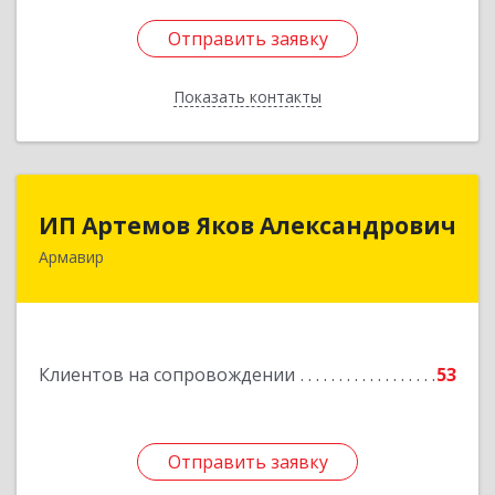
Отправить заявку
Отправить заявку
Показать контакты
Назад
ИП Артемов Яков Александрович
ИП Артемов Яков Александрович
Армавир
Подробнее
Клиентов на сопровождении
53
Отправить заявку
Отправить заявку