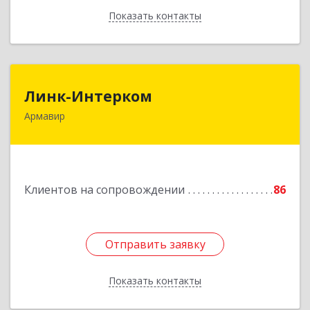
Показать контакты
Назад
Линк-Интерком
Линк-Интерком
Армавир
352930, Краснодарский край, г.о.город
Армавир, Армавир г, Каспарова ул, дом № 19,
пом.3
Подробнее
Клиентов на сопровождении
86
Отправить заявку
Отправить заявку
Показать контакты
Назад