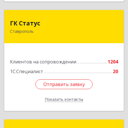
ГК Статус
ГК Статус
Ставрополь
355002, Ставропольский край, Ставрополь г,
Лермонтова ул, дом № 187
Подробнее
Клиентов на сопровождении
1204
1С:Специалист
20
Отправить заявку
Отправить заявку
Показать контакты
Назад