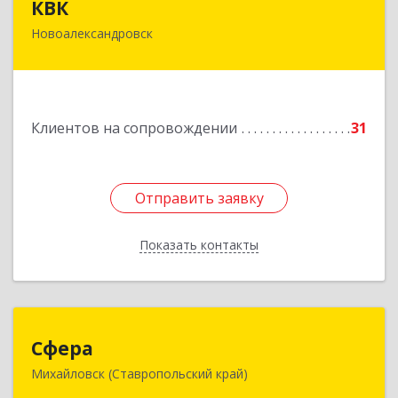
КВК
Новоалександровск
356000, Ставропольский край,
Новоалександровск г, Маршала Жукова ул, дом
№ 50
Подробнее
Клиентов на сопровождении
31
Отправить заявку
Отправить заявку
Показать контакты
Назад
Сфера
Сфера
Михайловск (Ставропольский край)
356240, Ставропольский край, Шпаковский р-