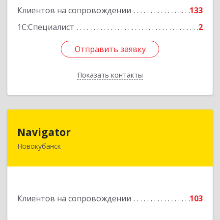
Клиентов на сопровождении
133
1С:Специалист
2
Отправить заявку
Отправить заявку
Показать контакты
Назад
Navigator
Navigator
Новокубанск
352240, Краснодарский край, Новокубанск г,
Пушкина ул, дом № 67
Подробнее
Клиентов на сопровождении
103