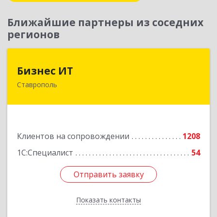
Ближайшие партнеры из соседних
регионов
Бизнес ИТ
Бизнес ИТ
Ставрополь
355035, Ставропольский край, Ставрополь г, 1
Промышленная ул, дом № 3, корпус А
Подробнее
Клиентов на сопровождении
1208
1С:Специалист
54
Отправить заявку
Отправить заявку
Показать контакты
Назад