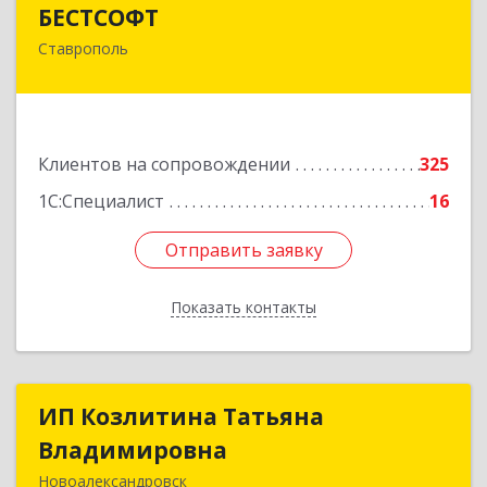
БЕСТСОФТ
БЕСТСОФТ
Ставрополь
355011, Ставропольский край, Ставрополь г,
45 Параллель ул, дом № 38, оф.151
Подробнее
Клиентов на сопровождении
325
1С:Специалист
16
Отправить заявку
Отправить заявку
Показать контакты
Назад
ИП Козлитина Татьяна
ИП Козлитина Татьяна
Владимировна
Владимировна
Новоалександровск