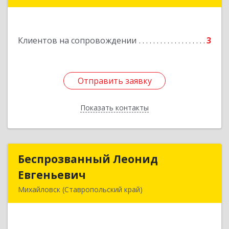
н, Михайловск г, Ленина ул, дом № 156/2,
пом.111
Подробнее
Клиентов на сопровождении
3
Отправить заявку
Отправить заявку
Показать контакты
Назад
Беспрозванный Леонид
Беспрозванный Леонид
Евгеньевич
Евгеньевич
Михайловск (Ставропольский край)
Подробнее