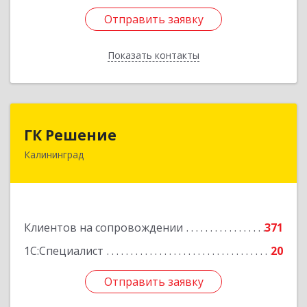
Отправить заявку
Отправить заявку
Показать контакты
Назад
ГК Решение
ГК Решение
Калининград
236038, Калининградская обл, Калининград г,
Липовая аллея ул, дом № 2
Подробнее
Клиентов на сопровождении
371
1С:Специалист
20
Отправить заявку
Отправить заявку