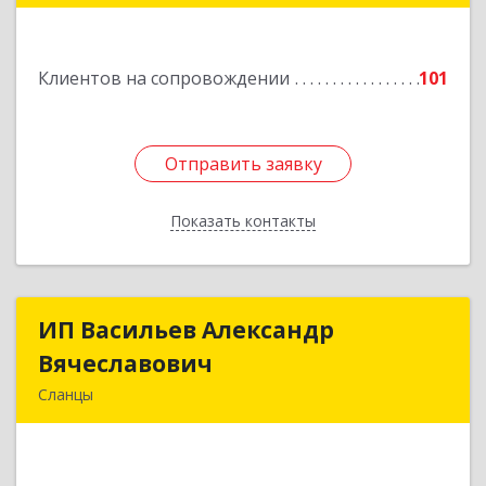
Подробнее
Клиентов на сопровождении
101
Отправить заявку
Отправить заявку
Показать контакты
Назад
ИП Васильев Александр
ИП Васильев Александр
Вячеславович
Вячеславович
Сланцы
Ленинградская обл, Сланцы г, Спортивная ул,
дом № 2