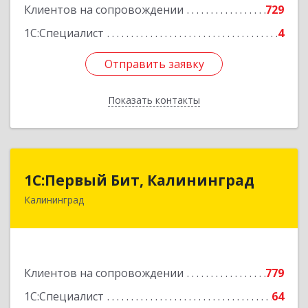
Клиентов на сопровождении
729
1С:Специалист
4
Отправить заявку
Отправить заявку
Показать контакты
Назад
1С:Первый Бит, Калининград
1С:Первый Бит, Калининград
Калининград
236006, Калининградская обл, Калининград г,
Ленинский пр-кт, дом № 30
Подробнее
Клиентов на сопровождении
779
1С:Специалист
64