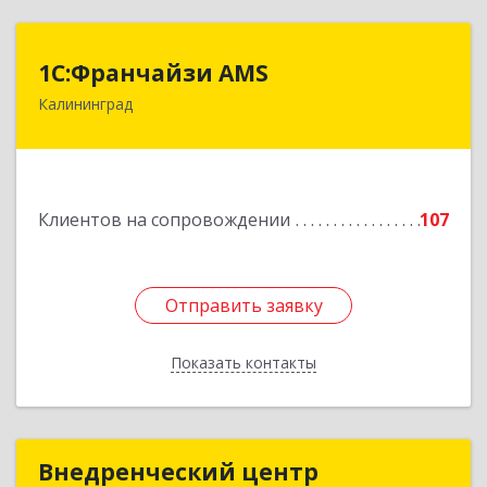
1С:Франчайзи AMS
1С:Франчайзи AMS
Калининград
238325, Калининградская обл, Гурьевский р-н,
Луговое п, Центральная ул, дом № 17
Подробнее
Клиентов на сопровождении
107
Отправить заявку
Отправить заявку
Показать контакты
Назад
Внедренческий центр
Внедренческий центр