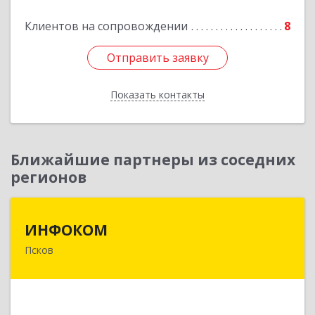
Подробнее
Клиентов на сопровождении
8
Отправить заявку
Отправить заявку
Показать контакты
Назад
Ближайшие партнеры из соседних
регионов
ИНФОКОМ
ИНФОКОМ
Псков
180000, Псковская обл, Псков г, Советская ул,
дом № 42г
Подробнее