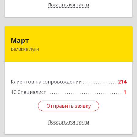
Показать контакты
Назад
Март
Март
Великие Луки
182113, Псковская обл, Великие Луки г,
Ботвина ул, дом № 17 А, пом.1003
Подробнее
Клиентов на сопровождении
214
1С:Специалист
1
Отправить заявку
Отправить заявку
Показать контакты
Назад