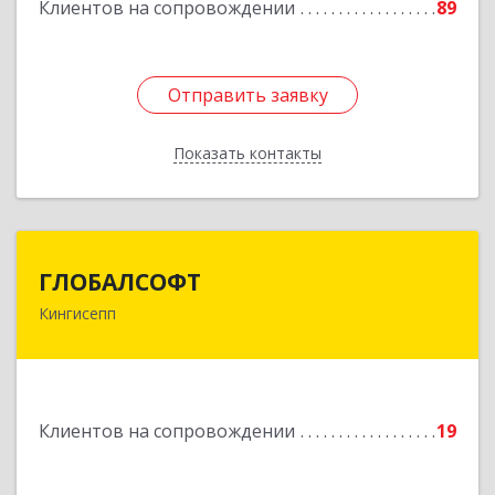
Клиентов на сопровождении
89
Подробнее
Отправить заявку
Отправить заявку
Показать контакты
Назад
ГЛОБАЛСОФТ
ГЛОБАЛСОФТ
Кингисепп
188485, Ленинградская обл, Кингисеппский р-н,
Кингисепп г, Красногвардейская ул, дом № 6/13
Подробнее
Клиентов на сопровождении
19