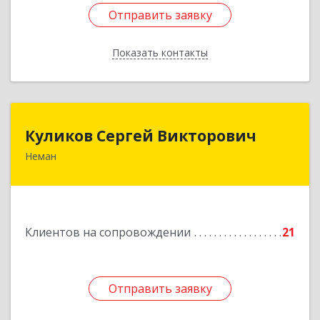
Отправить заявку
Отправить заявку
Показать контакты
Назад
Куликов Сергей Викторович
Куликов Сергей Викторович
Неман
238710, Калининградская обл, Неман г,
Красноармейская ул, дом № 8, кв.60
Подробнее
Клиентов на сопровождении
21
Отправить заявку
Отправить заявку