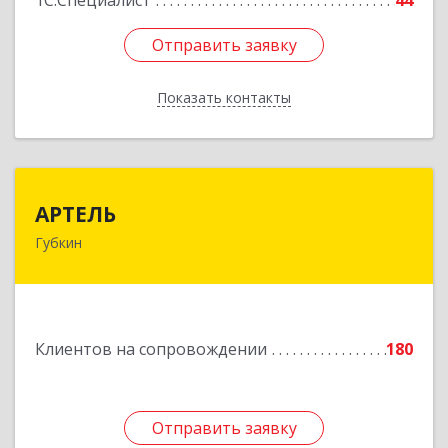
1С:Специалист
44
Отправить заявку
Отправить заявку
Показать контакты
Назад
АРТЕЛЬ
АРТЕЛЬ
Губкин
309181, Белгородская обл, Губкинский р-н,
Губкин г, Мира ул, дом № 20, оф.506
Подробнее
Клиентов на сопровождении
180
Отправить заявку
Отправить заявку