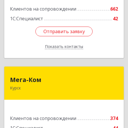
Подробнее
Клиентов на сопровождении
662
1С:Специалист
42
Отправить заявку
Отправить заявку
Показать контакты
Назад
Мега-Ком
Мега-Ком
Курск
305001, Курская обл, Курск г, Красной Армии ул,
дом № 23 А
Подробнее
Клиентов на сопровождении
374