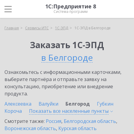
1С:Предприятие 8
Система программ
Главная
Сервисы ИТС
1С-ЭПД
1С-ЭПД в Белгороде
Заказать 1С-ЭПД
в Белгороде
Ознакомьтесь с информационными карточками,
выберите партнёра и отправьте заявку на
консультацию, приобретение или внедрение
продукта.
Алексеевка
Валуйки
Белгород
Губкин
Короча
Показать все населенные
пункты
Смотрите также:
Россия
,
Белгородская область
,
Воронежская область
,
Курская область