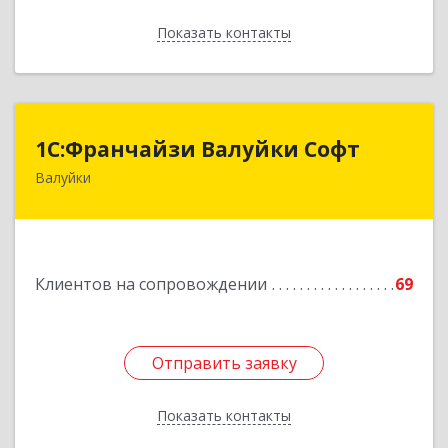
Показать контакты
Назад
1С:Франчайзи Валуйки Софт
1С:Франчайзи Валуйки Софт
Валуйки
309996, Белгородская обл, Валуйки г, Горького,
дом № 21, кв.21
Подробнее
Клиентов на сопровождении
69
Отправить заявку
Отправить заявку
Показать контакты
Назад