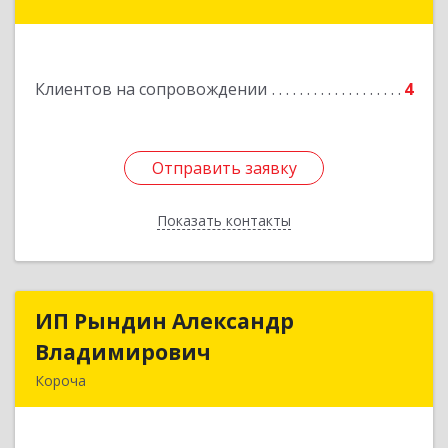
Подробнее
Клиентов на сопровождении
4
Отправить заявку
Отправить заявку
Показать контакты
Назад
ИП Рындин Александр
ИП Рындин Александр
Владимирович
Владимирович
Короча
309 201, Белгородская обл, Корочанский р-н,
Дальняя Игуменка с, Кураковка ул, дом № 76