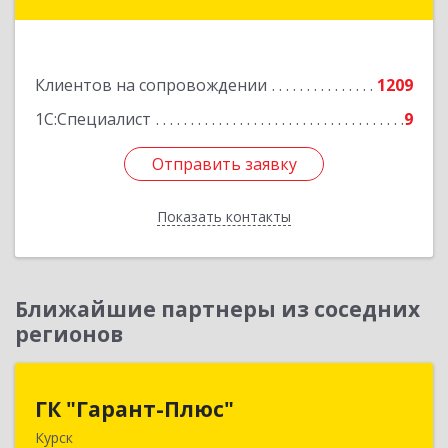
ул, дом № 3а, оф.4/1
Подробнее
Клиентов на сопровождении
1209
1С:Специалист
9
Отправить заявку
Отправить заявку
Показать контакты
Назад
Ближайшие партнеры из соседних
регионов
ГК "Гарант-Плюс"
ГК "Гарант-Плюс"
Курск
305035, Курская обл, Курск г, Овечкина ул, дом