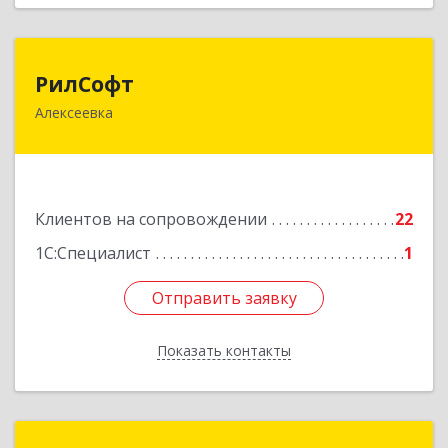
РилСофт
РилСофт
Алексеевка
309850, Белгородская обл, Алексеевский р-н,
Алексеевка г, 1-й Мостовой пер, дом № 5А
Подробнее
Клиентов на сопровождении
22
1С:Специалист
1
Отправить заявку
Отправить заявку
Показать контакты
Назад