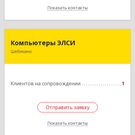
Показать контакты
Назад
Компьютеры ЭЛСИ
Компьютеры ЭЛСИ
Шебекино
309290, Белгородская обл, Шебекино,
ул.Ленина , д.12
Подробнее
Клиентов на сопровождении
1
Отправить заявку
Отправить заявку
Показать контакты
Назад