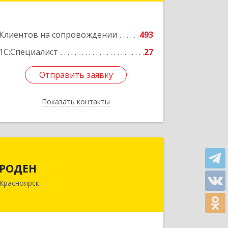
Подробнее
Клиентов на сопровождении
493
1С:Специалист
27
Отправить заявку
Отправить заявку
Показать контакты
Назад
РОДЕН
РОДЕН
660064, Красноярский край,
Красноярск
Красноярск г, им Академика
Вавилова ул, дом № 1, оф.2-23
Подробнее