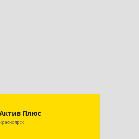
Актив Плюс
Актив Плюс
660017, Красноярский край,
Красноярск
Красноярск г, Обороны ул, дом № 3,
оф.220