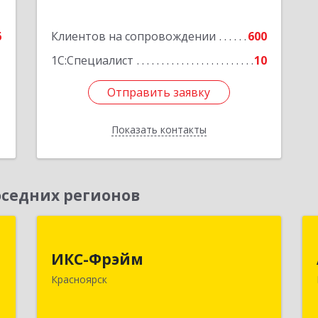
6
Клиентов на сопровождении
600
1С:Специалист
10
Отправить заявку
Отправить заявку
Показать контакты
Назад
седних регионов
,
ИКС-Фрэйм
,
ИКС-Фрэйм
660077, Красноярский край,
с
Красноярск
Красноярск г, Батурина ул, дом № 32,
пом.4
,