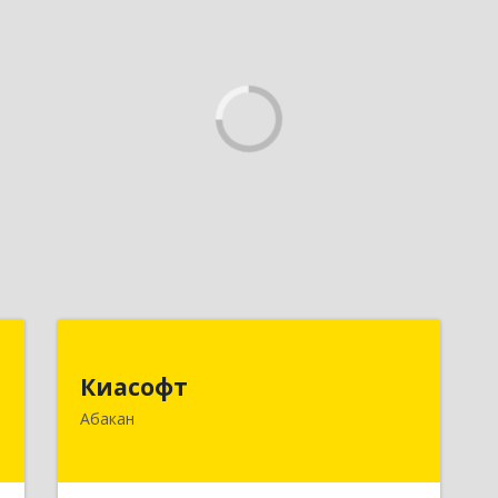
у
Киасофт
Киасофт
,
655017, Хакасия Респ, Абакан г, Ивана
Абакан
9
Ярыгина ул, дом № 34, оф.5
е
Подробнее