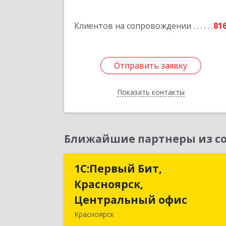
Клиентов на сопровождении
81
Отправить заявку
Отправить заявку
Показать контакты
Назад
Ближайшие партнеры из со
1С:Первый Бит,
1С:Первый Бит
Красноярск,
Красноярск
Центральный офис
Центральный офи
Красноярск
660017, Красноярский край