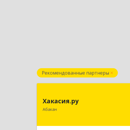
Рекомендованные партнеры
Хакасия.р
Хакасия.ру
655017, Хакасия Респ, Абакан г
Абакан
Вяткина ул, дом № 
Подробне