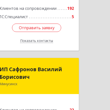
Клиентов на сопровождении
192
1С:Специалист
5
Отправить заявку
Отправить заявку
Показать контакты
Назад
ИП Сафронов Василий
ИП Сафронов Василий
Борисович
Борисович
Минусинск
662608, Красноярский край,
Минусинск г, Пушкина ул, дом № 8,
кв.2
Подробнее