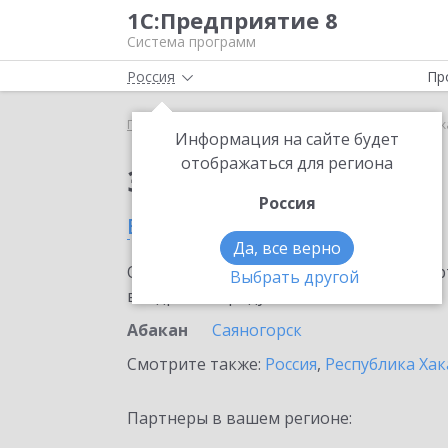
1С:Предприятие 8
Система программ
Россия
Пр
Главная
Сервисы ИТС
1С-ЭПД
1С-ЭПД в Абак
Информация на сайте будет
отображаться для региона
Заказать 1С-ЭПД
Россия
в Абакане
Да, все верно
Ознакомьтесь с информационными карт
Выбрать другой
внедрение продукта.
Абакан
Саяногорск
Смотрите также:
Россия
,
Республика Хак
Партнеры в вашем регионе: