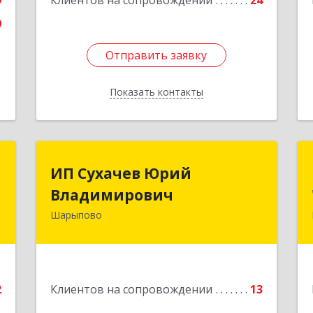
9
Клиентов на сопровождении
24
9
Отправить заявку
Отправить заявку
Показать контакты
Назад
т
ИП Сухачев Юрий
ИП Сухачев Юрий
Владимирович
Владимирович
о
1
Шарыпово
662313, Красноярский край,
Шарыпово г, Пионерный мкр, 27/2,
е
кв.203
Подробнее
2
Клиентов на сопровождении
13