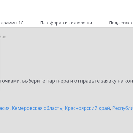
ограммы 1С
Платформа и технологии
Поддержка 
ане
очками, выберите партнёра и отправьте заявку на ко
асия
,
Кемеровская область
,
Красноярский край
,
Республ