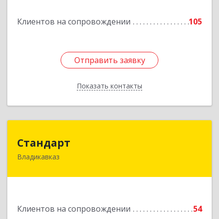
Подробнее
Клиентов на сопровождении
105
Отправить заявку
Отправить заявку
Показать контакты
Назад
Стандарт
Стандарт
Владикавказ
362025, Северная Осетия - Алания Респ,
Владикавказ г, Бородинская ул, дом № 25А,
этаж 2, оф. 25
Подробнее
Клиентов на сопровождении
54