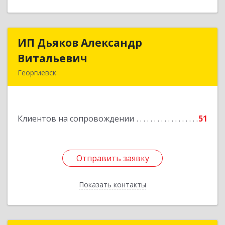
ИП Дьяков Александр
ИП Дьяков Александр
Витальевич
Витальевич
Георгиевск
Подробнее
Клиентов на сопровождении
51
Отправить заявку
Отправить заявку
Показать контакты
Назад