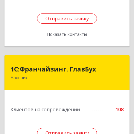
Отправить заявку
Отправить заявку
Показать контакты
Назад
1С:Франчайзинг. ГлавБух
1С:Франчайзинг. ГлавБух
Нальчик
360000, Кабардино-Балкарская Респ, Нальчик г,
Пачева ул, дом № 13, ТОД Европа, этаж 3, оф.2
Подробнее
Клиентов на сопровождении
108
Отправить заявку
Отправить заявку