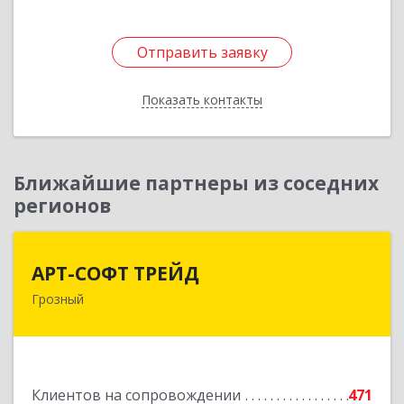
Отправить заявку
Отправить заявку
Показать контакты
Назад
Ближайшие партнеры из соседних
регионов
АРТ-СОФТ ТРЕЙД
АРТ-СОФТ ТРЕЙД
Грозный
364013, Чеченская Респ, Грозный г, Полярников
ул, дом № 36А
Подробнее
Клиентов на сопровождении
471