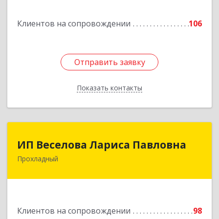
г, Кирова ул, дом № 41
Клиентов на сопровождении
106
Подробнее
Отправить заявку
Отправить заявку
Показать контакты
Назад
ИП Веселова Лариса Павловна
ИП Веселова Лариса Павловна
Прохладный
361045, Кабардино-Балкарская Респ,
Прохладный г, Добровольская ул, дом № 31
Подробнее
Клиентов на сопровождении
98