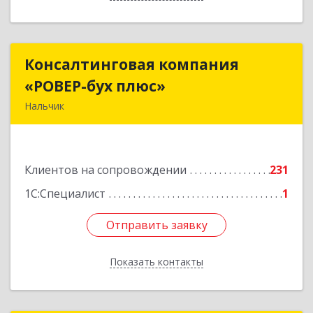
Консалтинговая компания
Консалтинговая компания
«РОВЕР-бух плюс»
«РОВЕР-бух плюс»
Нальчик
360004, Кабардино-Балкарская Респ, Нальчик г,
Кирова ул, дом № 233
Клиентов на сопровождении
231
Подробнее
1С:Специалист
1
Отправить заявку
Отправить заявку
Показать контакты
Назад