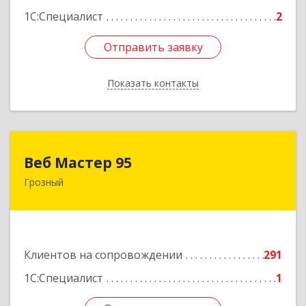
1С:Специалист
2
Отправить заявку
Отправить заявку
Показать контакты
Назад
Веб Мастер 95
Веб Мастер 95
Грозный
364050, Чеченская Респ, Грозный г, Им
Гайрбекова Муслима Гайрбековича ул, дом №
72
Подробнее
Клиентов на сопровождении
291
1С:Специалист
1