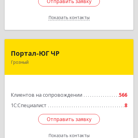
Отправить заявку
Отправить заявку
Показать контакты
Назад
Портал-ЮГ ЧР
Портал-ЮГ ЧР
Грозный
364906, Чеченская Респ, Грозный г, Путина пр-
кт, дом № 30
Подробнее
Клиентов на сопровождении
566
1С:Специалист
8
Отправить заявку
Отправить заявку
Показать контакты
Назад