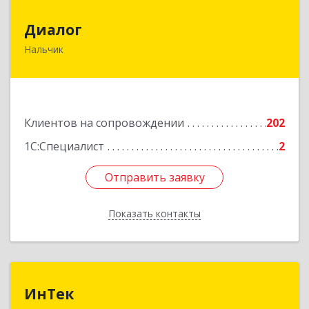
Диалог
Диалог
Нальчик
360016, Кабардино-Балкарская Респ, Нальчик г,
Калюжного ул, дом № 3, этаж 2
Подробнее
Клиентов на сопровождении
202
1С:Специалист
2
Отправить заявку
Отправить заявку
Показать контакты
Назад
ИнТек
ИнТек