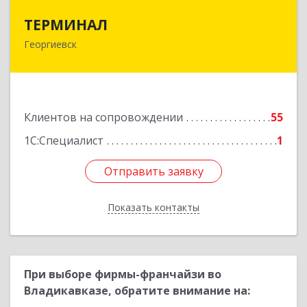
ТЕРМИНАЛ
ТЕРМИНАЛ
Георгиевск
357820, Ставропольский край, Георгиевск г,
Калинина ул, дом № 109
Подробнее
Клиентов на сопровождении
55
1С:Специалист
1
Отправить заявку
Отправить заявку
Показать контакты
Назад
При выборе фирмы-франчайзи во
Владикавказе, обратите внимание на: