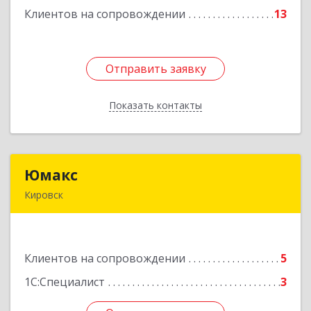
Клиентов на сопровождении
13
Отправить заявку
Отправить заявку
Показать контакты
Назад
Юмакс
Юмакс
Кировск
187340, Ленинградская обл, Кировский р-н,
Кировск г, Новая ул, дом № 5А
Клиентов на сопровождении
5
Подробнее
1С:Специалист
3