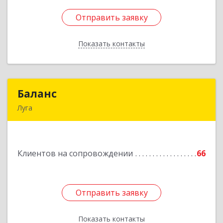
Отправить заявку
Отправить заявку
Показать контакты
Назад
Баланс
Баланс
Луга
188230, Ленинградская обл, Луга г, Урицкого
пр-кт, дом № 77а
Клиентов на сопровождении
66
Подробнее
Отправить заявку
Отправить заявку
Показать контакты
Назад