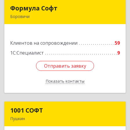
Формула Софт
Формула Софт
Боровичи
174411, Новгородская обл, Боровичский р-н,
Боровичи г, Международная ул, дом № 6
Клиентов на сопровождении
59
Подробнее
1С:Специалист
9
Отправить заявку
Отправить заявку
Показать контакты
Назад
1001 СОФТ
1001 СОФТ
Пушкин
196608, Санкт-Петербург г, Пушкин г,