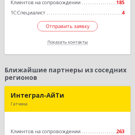
Клиентов на сопровождении
185
Подробнее
1С:Специалист
4
Отправить заявку
Отправить заявку
Показать контакты
Назад
Ближайшие партнеры из соседних
регионов
Интеграл-АйТи
Интеграл-АйТи
Гатчина
188300, Ленинградская обл, Гатчинский р-н,
Гатчина г, 25 Октября пр-кт, дом № 42, литера
А, оф.412
Клиентов на сопровождении
263