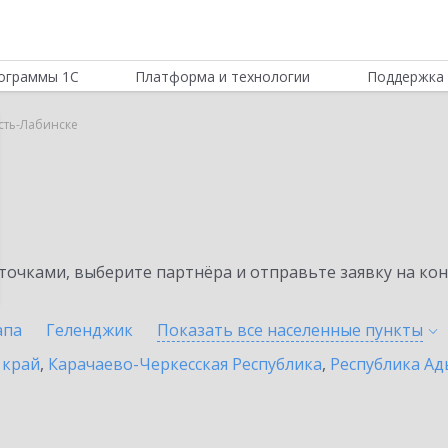
ограммы 1С
Платформа и технологии
Поддержка 
Усть-Лабинске
очками, выберите партнёра и отправьте заявку на ко
апа
Геленджик
Показать все населенные
пункты
 край
,
Карачаево-Черкесская Республика
,
Республика Ад