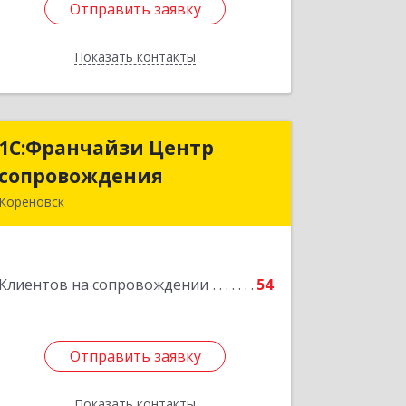
Отправить заявку
Отправить заявку
Показать контакты
Назад
1С:Франчайзи Центр
1С:Франчайзи Центр
сопровождения
сопровождения
Кореновск
Подробнее
Клиентов на сопровождении
54
Отправить заявку
Отправить заявку
Показать контакты
Назад