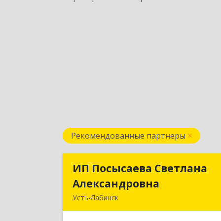
Рекомендованные партнеры
ИП Посысаева Светлана
ИП Посысаева Светлан
Александровна
Александровн
Усть-Лабинск
352330, Краснодарский край, Усть
Лабинск г, Зои Космодемьянской ул