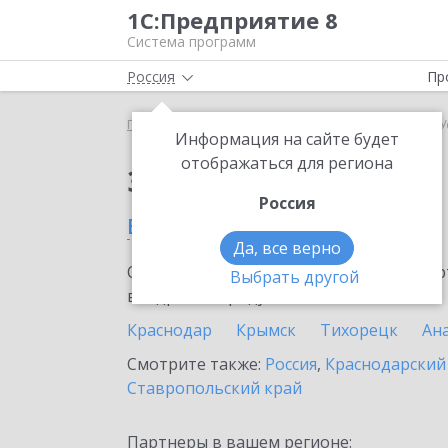
1С:Предприятие 8
Система программ
Россия
Пр
Главная
Сервисы ИТС
1С:ЕГИСЗ
1С:ЕГИСЗ в 
Информация на сайте будет
отображаться для региона
Заказать 1С:ЕГИСЗ
Россия
в Усть-Лабинске
Да, все верно
Ознакомьтесь с информационными карт
Выбрать другой
внедрение продукта.
Краснодар
Крымск
Тихорецк
Ан
Смотрите также:
Россия
,
Краснодарский
Ставропольский край
Партнеры в вашем регионе: