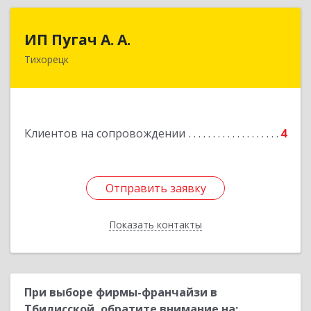
ИП Пугач А. А.
ИП Пугач А. А.
Тихорецк
352114, Краснодарский край, Тихорецкий р-н,
Еремизино-Борисовская ст, Школьная ул, дом
№ 97
Подробнее
Клиентов на сопровождении
4
Отправить заявку
Отправить заявку
Показать контакты
Назад
При выборе фирмы-франчайзи в
Тбилисской, обратите внимание на: