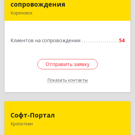
сопровождения
сопровождения
Кореновск
Подробнее
Клиентов на сопровождении
54
Отправить заявку
Отправить заявку
Показать контакты
Назад
Софт-Портал
Софт-Портал
Кропоткин
352395, Краснодарский край, Кавказский р-н,
Кропоткин г, Лесной пер, дом № 15, кв.61