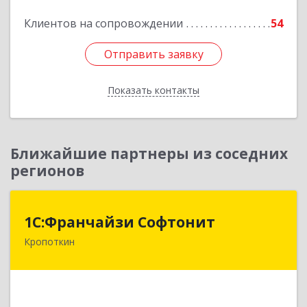
Клиентов на сопровождении
54
Подробнее
Отправить заявку
Отправить заявку
Показать контакты
Назад
Ближайшие партнеры из соседних
регионов
1С:Франчайзи Софтонит
1С:Франчайзи Софтонит
Кропоткин
352380, Краснодарский край, Кавказский р-н,
Кропоткин г, Коммунальный пер, дом № 8
Подробнее