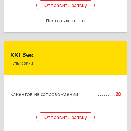
Отправить заявку
Отправить заявку
Показать контакты
Назад
XXI Век
XXI Век
Гулькевичи
352180, Краснодарский край, Отрадо-
Кубанское с, Северная ул, дом № 11
Подробнее
Клиентов на сопровождении
28
Отправить заявку
Отправить заявку