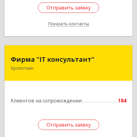
Отправить заявку
Отправить заявку
Показать контакты
Назад
Фирма "IT консультант"
Фирма "IT консультант"
Кропоткин
352389, Краснодарский край, Кавказский р-н,
Кропоткин г, Пушкина ул, дом № 294, оф.2,3
Подробнее
Клиентов на сопровождении
184
Отправить заявку
Отправить заявку