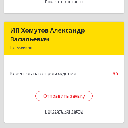
Показать контакты
Назад
ИП Хомутов Александр
ИП Хомутов Александр
Васильевич
Васильевич
Гулькевичи
352190, Краснодарский край, Гулькевичи г, 50
лет ВЛКСМ ул, дом № 21, кв.2
Клиентов на сопровождении
35
Подробнее
Отправить заявку
Отправить заявку
Показать контакты
Назад