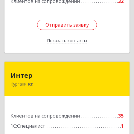
Клиентов на сопровождении
32
Подробнее
Отправить заявку
Отправить заявку
Показать контакты
Назад
Интер
Интер
Курганинск
352430, Краснодарский край, Курганинск г,
Матросова ул, дом № 151
Подробнее
Клиентов на сопровождении
35
1С:Специалист
1