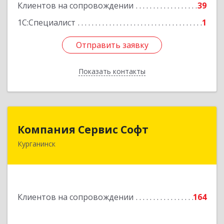
Клиентов на сопровождении
39
1С:Специалист
1
Отправить заявку
Отправить заявку
Показать контакты
Назад
Компания Сервис Софт
Компания Сервис Софт
Курганинск
352430, Краснодарский край, Курганинск г,
Розы Люксембург ул, дом № 333
Подробнее
Клиентов на сопровождении
164