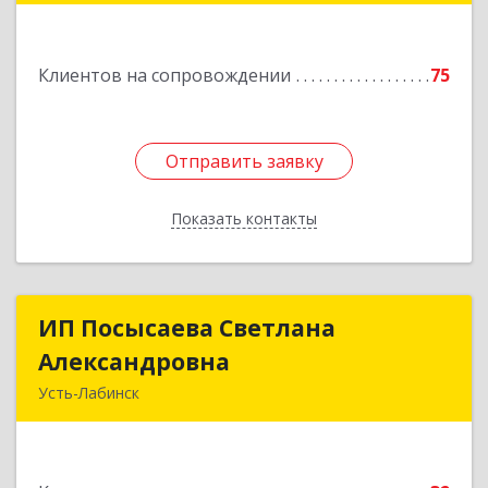
Подробнее
Клиентов на сопровождении
75
Отправить заявку
Отправить заявку
Показать контакты
Назад
ИП Посысаева Светлана
ИП Посысаева Светлана
Александровна
Александровна
Усть-Лабинск
352330, Краснодарский край, Усть-Лабинск г,
Зои Космодемьянской ул, дом № 192