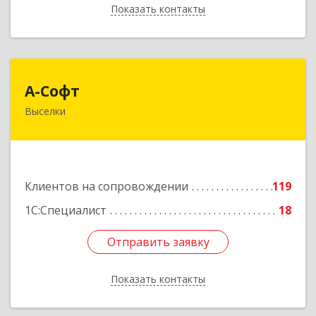
Показать контакты
Назад
А-Софт
А-Софт
Выселки
353100, Краснодарский край, Выселковский
район, Выселки ст-ца, Степная ул, дом № 1
Подробнее
Клиентов на сопровождении
119
1С:Специалист
18
Отправить заявку
Отправить заявку
Показать контакты
Назад