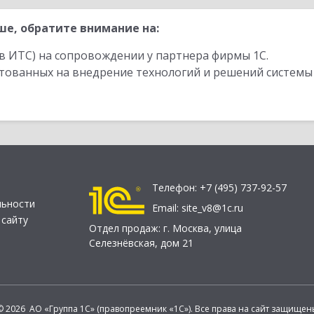
е, обратите внимание на:
в ИТС) на сопровождении у партнера фирмы 1С.
стованных на внедрение технологий и решений системы
Телефон:
+7 (495) 737-92-57
льности
Email:
site_v8@1c.ru
 сайту
Отдел продаж:
г. Москва
,
улица
Селезнёвская, дом 21
© 2026 АО «Группа 1С» (правопреемник «1С»). Все права на сайт защищен