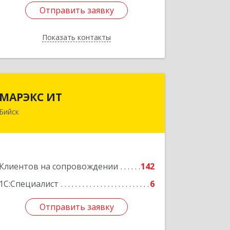
Отправить заявку
Отправить заявку
Показать контакты
Назад
МАРЭКС ИТ
МАРЭКС ИТ
Бийск
Алтайский край, Бийск г, Разина, дом
№ 94
Подробнее
Клиентов на сопровождении
142
1С:Специалист
6
Отправить заявку
Отправить заявку