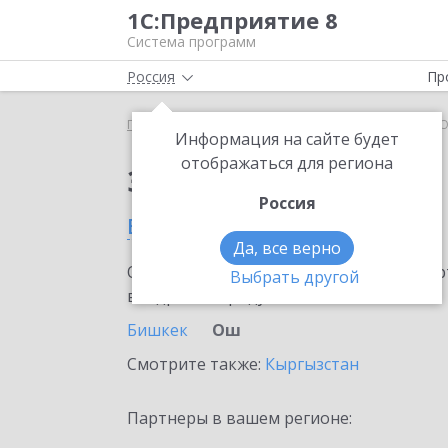
1С:Предприятие 8
Система программ
Россия
Пр
Главная
Сервисы ИТС
1С:ЕГИСЗ
1С:ЕГИСЗ в 
Информация на сайте будет
отображаться для региона
Заказать 1С:ЕГИСЗ
Россия
в Оше
Да, все верно
Ознакомьтесь с информационными карт
Выбрать другой
внедрение продукта.
Бишкек
Ош
Смотрите также:
Кыргызстан
Партнеры в вашем регионе: