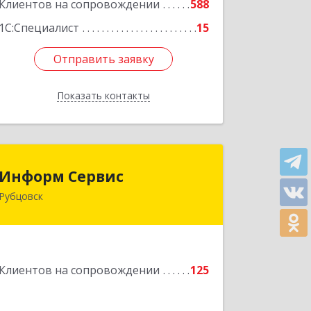
Подробнее
Клиентов на сопровождении
588
1С:Специалист
15
Отправить заявку
Отправить заявку
Показать контакты
Назад
Информ Сервис
Информ Сервис
Рубцовск
658204, Алтайский край, Рубцовск г,
Алтайская ул, дом № 7
Подробнее
Клиентов на сопровождении
125