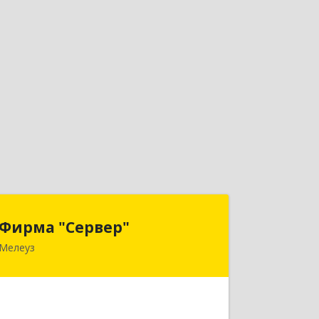
Фирма "Сервер"
Фирма "Сервер"
Мелеуз
453852, Башкортостан Респ,
Мелеузовский р-н, Мелеуз г, 32-й мкр,
дом № 36