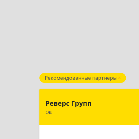
Рекомендованные партнеры
Реверс Груп
Реверс Групп
Ош
Кыргызская Республика, 723500, г.Ош
ул. К.Датка, д.28
Подробне