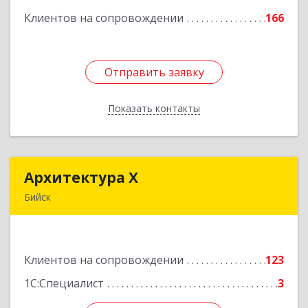
Клиентов на сопровождении
166
Подробнее
Отправить заявку
Отправить заявку
Показать контакты
Назад
Архитектура Х
Архитектура Х
Бийск
659300, Алтайский край, Бийск г, Турусова ул,
дом № 3
Клиентов на сопровождении
123
Подробнее
1С:Специалист
3