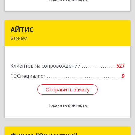
АЙТИС
АЙТИС
Барнаул
656067, Алтайский край, Барнаул г, Взлетная ул,
дом № 65
Клиентов на сопровождении
527
Подробнее
1С:Специалист
9
Отправить заявку
Отправить заявку
Показать контакты
Назад