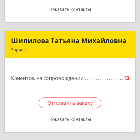
Показать контакты
Назад
Шипилова Татьяна Михайловна
Шипилова Татьяна Михайловна
Заринск
Подробнее
Клиентов на сопровождении
13
Отправить заявку
Отправить заявку
Показать контакты
Назад