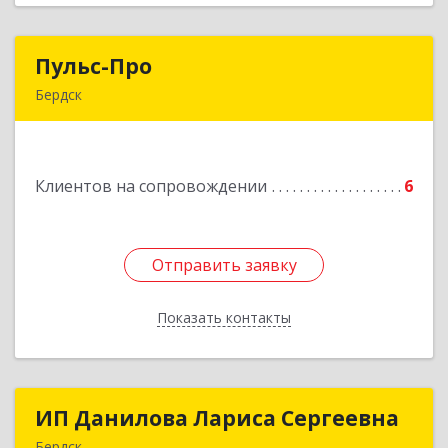
Пульс-Про
Пульс-Про
Бердск
633010, Новосибирская обл, Бердск, Ленина,
дом № 89/8, оф.509
Клиентов на сопровождении
6
Подробнее
Отправить заявку
Отправить заявку
Показать контакты
Назад
ИП Данилова Лариса Сергеевна
ИП Данилова Лариса Сергеевна
Бердск