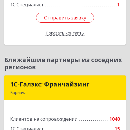
1С:Специалист
1
Отправить заявку
Отправить заявку
Показать контакты
Назад
Ближайшие партнеры из соседних
регионов
1С-Галэкс: Франчайзинг
1С-Галэкс: Франчайзинг
Барнаул
656015, Алтайский край, Барнаул г, Деповская
ул, дом № 7, каб.А-105
Клиентов на сопровождении
1040
Подробнее
1С:Специалист
15