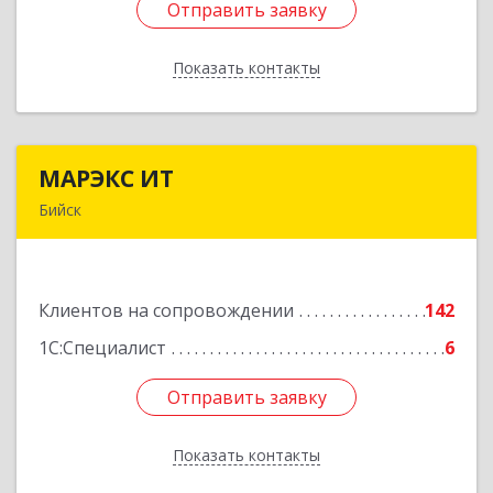
Отправить заявку
Отправить заявку
Показать контакты
Назад
МАРЭКС ИТ
МАРЭКС ИТ
Бийск
Алтайский край, Бийск г, Разина, дом № 94
Подробнее
Клиентов на сопровождении
142
1С:Специалист
6
Отправить заявку
Отправить заявку
Показать контакты
Назад