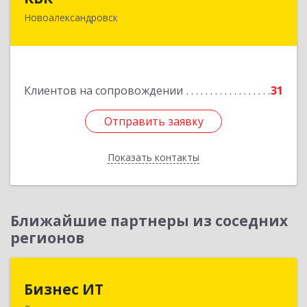
Новоалександровск
356000, Ставропольский край,
Новоалександровск г, Маршала Жукова ул, дом
№ 50
Подробнее
Клиентов на сопровождении
31
Отправить заявку
Отправить заявку
Показать контакты
Назад
Ближайшие партнеры из соседних
регионов
Бизнес ИТ
Бизнес ИТ