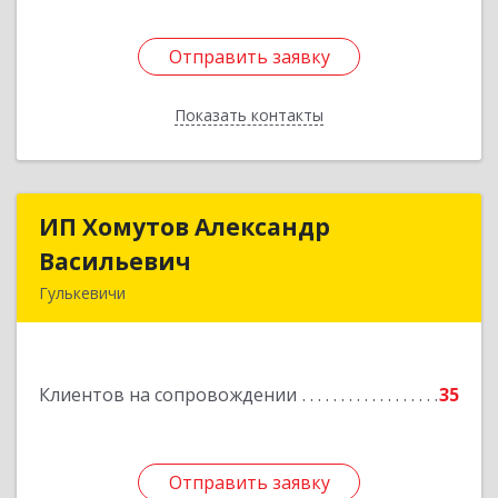
Отправить заявку
Отправить заявку
Показать контакты
Назад
ИП Хомутов Александр
ИП Хомутов Александр
Васильевич
Васильевич
Гулькевичи
352190, Краснодарский край, Гулькевичи г, 50
лет ВЛКСМ ул, дом № 21, кв.2
Клиентов на сопровождении
35
Подробнее
Отправить заявку
Отправить заявку