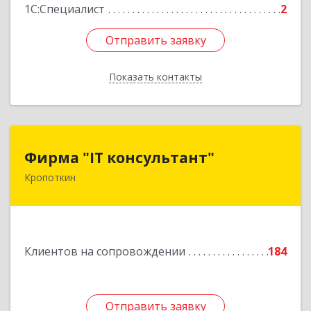
1С:Специалист
2
Отправить заявку
Отправить заявку
Показать контакты
Назад
Фирма "IT консультант"
Фирма "IT консультант"
Кропоткин
352389, Краснодарский край, Кавказский р-н,
Кропоткин г, Пушкина ул, дом № 294, оф.2,3
Подробнее
Клиентов на сопровождении
184
Отправить заявку
Отправить заявку