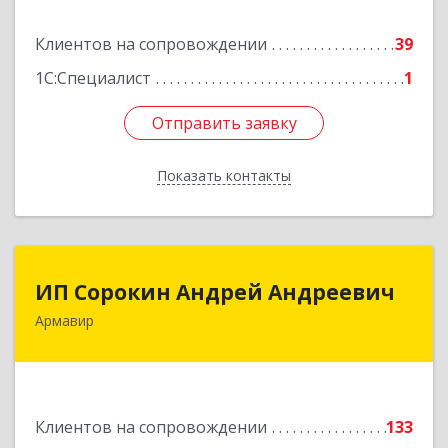
Подробнее
Клиентов на сопровождении
39
1С:Специалист
1
Отправить заявку
Отправить заявку
Показать контакты
Назад
ИП Сорокин Андрей Андреевич
ИП Сорокин Андрей Андреевич
Армавир
352900, Краснодарский край, Армавир г,
Ф.Энгельса ул, дом № 25, кв.309
Подробнее
Клиентов на сопровождении
133