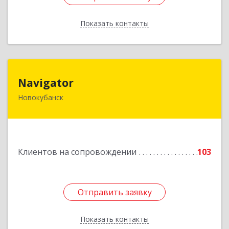
Показать контакты
Назад
Navigator
Navigator
Новокубанск
352240, Краснодарский край, Новокубанск г,
Пушкина ул, дом № 67
Подробнее
Клиентов на сопровождении
103
Отправить заявку
Отправить заявку
Показать контакты
Назад