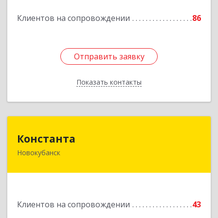
Подробнее
Клиентов на сопровождении
86
Отправить заявку
Отправить заявку
Показать контакты
Назад
Константа
Константа
Новокубанск
352240, Краснодарский край, Новокубанск г,
Альпийская ул, дом № 22, кв.2
Подробнее
Клиентов на сопровождении
43