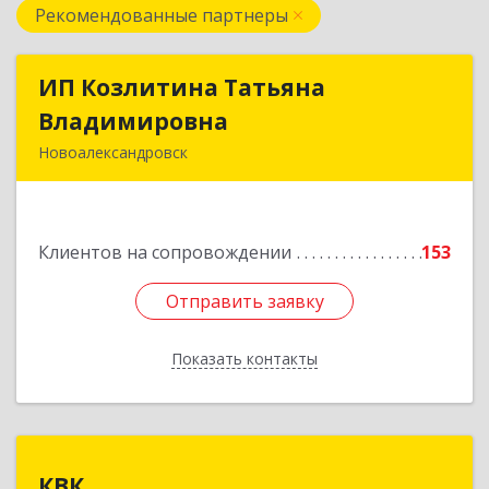
Рекомендованные партнеры
ИП Козлитина Татьяна
ИП Козлитина Татьяна
Владимировна
Владимировна
Новоалександровск
356000, Ставропольский край,
Новоалександровск г, Гайдара пер, дом № 25
Клиентов на сопровождении
153
Подробнее
Отправить заявку
Отправить заявку
Показать контакты
Назад
КВК
КВК