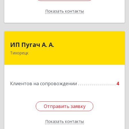
Показать контакты
Назад
ИП Пугач А. А.
ИП Пугач А. А.
Тихорецк
352114, Краснодарский край, Тихорецкий р-н,
Еремизино-Борисовская ст, Школьная ул, дом
№ 97
Подробнее
Клиентов на сопровождении
4
Отправить заявку
Отправить заявку
Показать контакты
Назад