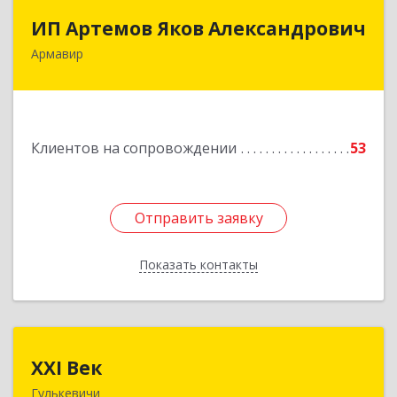
ИП Артемов Яков Александрович
ИП Артемов Яков Александрович
Армавир
Подробнее
Клиентов на сопровождении
53
Отправить заявку
Отправить заявку
Показать контакты
Назад
XXI Век
XXI Век
Гулькевичи
352180, Краснодарский край, Отрадо-