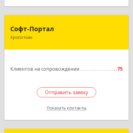
Софт-Портал
Софт-Портал
Кропоткин
352395, Краснодарский край, Кавказский р-н,
Кропоткин г, Лесной пер, дом № 15, кв.61
Подробнее
Клиентов на сопровождении
75
Отправить заявку
Отправить заявку
Показать контакты
Назад